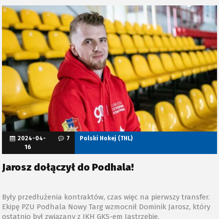
2024-04-
7
Polski Hokej (THL)
16
Jarosz dołączył do Podhala!
Były przedłużenia kontraktów, czas więc na pierwszy transfer.
Ekipę PZU Podhala Nowy Targ wzmocnił Dominik Jarosz, który
ostatnio był związany z JKH GKS-em Jastrzębie.