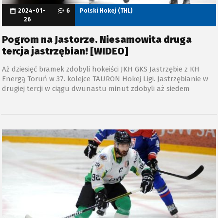
2024-01-
6
Polski Hokej (THL)
26
Pogrom na Jastorze. Niesamowita druga
tercja jastrzębian! [WIDEO]
Aż dziesięć bramek zdobyli hokeiści JKH GKS Jastrzębie z KH
Energą Toruń w 37. kolejce TAURON Hokej Ligi. Jastrzębianie w
drugiej tercji w ciągu dwunastu minut zdobyli aż siedem
bramek!