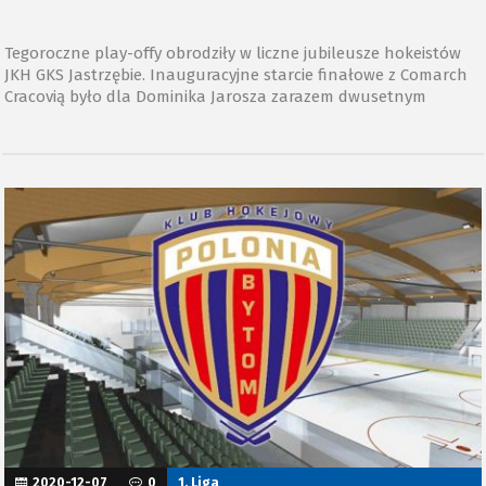
Tegoroczne play-offy obrodziły w liczne jubileusze hokeistów
JKH GKS Jastrzębie. Inauguracyjne starcie finałowe z Comarch
Cracovią było dla Dominika Jarosza zarazem dwusetnym
ligowym spotkaniem rozegranym w barwach klubu znad
czeskiej granicy.
2020-12-07
0
1. Liga