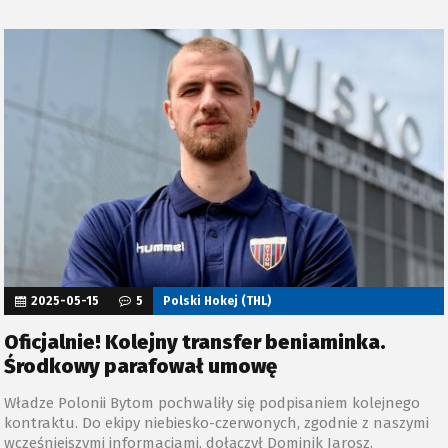
2025-05-15
5
Polski Hokej (THL)
Oficjalnie! Kolejny transfer beniaminka.
Środkowy parafował umowę
Władze Polonii Bytom pochwaliły się podpisaniem kolejnego
kontraktu. Do ekipy niebiesko-czerwonych, zgodnie z naszymi
wcześniejszymi informacjami, dołączył Dominik Jarosz.