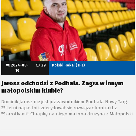
2024-08-
29
Polski Hokej (THL)
19
Jarosz odchodzi z Podhala. Zagra w innym
małopolskim klubie?
Dominik Jarosz nie jest już zawodnikiem Podhala Nowy Targ.
25-letni napastnik zdecydował się rozwiązać kontrakt z
"Szarotkami". Chrapkę na niego ma inna drużyna z Małopolski.