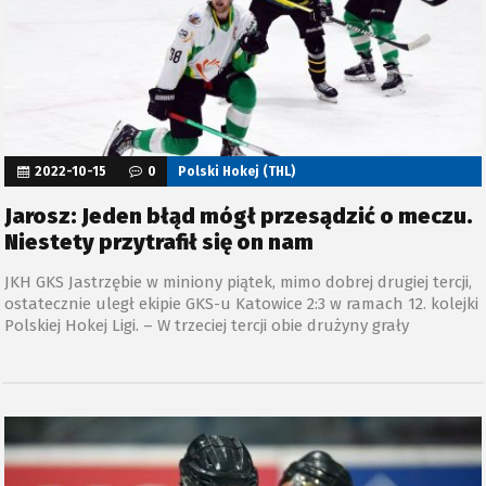
2022-10-15
0
Polski Hokej (THL)
Jarosz: Jeden błąd mógł przesądzić o meczu.
Niestety przytrafił się on nam
JKH GKS Jastrzębie w miniony piątek, mimo dobrej drugiej tercji,
ostatecznie uległ ekipie GKS-u Katowice 2:3 w ramach 12. kolejki
Polskiej Hokej Ligi. – W trzeciej tercji obie drużyny grały
zachowawczo przy wyniku 2:2 i każdy błąd mógł przesądzić o
przegranej – powiedział Dominik Jarosz.