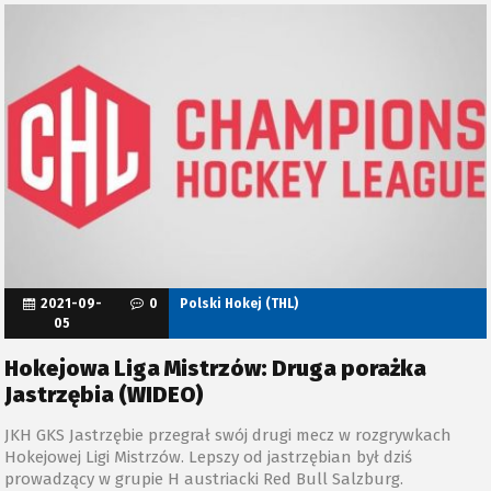
2021-09-
0
Polski Hokej (THL)
05
Hokejowa Liga Mistrzów: Druga porażka
Jastrzębia (WIDEO)
JKH GKS Jastrzębie przegrał swój drugi mecz w rozgrywkach
Hokejowej Ligi Mistrzów. Lepszy od jastrzębian był dziś
prowadzący w grupie H austriacki Red Bull Salzburg.