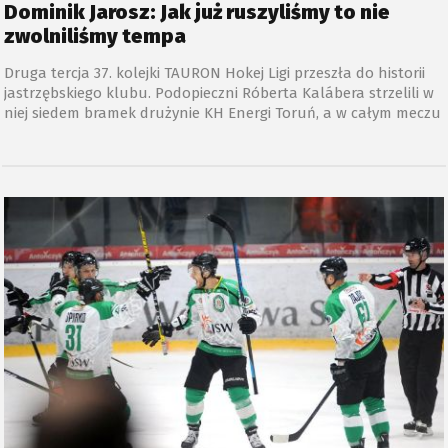
Dominik Jarosz: Jak już ruszyliśmy to nie
zwolniliśmy tempa
Druga tercja 37. kolejki TAURON Hokej Ligi przeszła do historii
jastrzębskiego klubu. Podopieczni Róberta Kalábera strzelili w
niej siedem bramek drużynie KH Energi Toruń, a w całym meczu
dziesięć, nie tracąc żadnej. Jak ocenił mecz Dominik Jarosz,
strzelec dwóch goli?