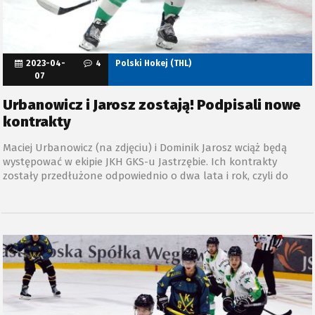
2023-04-
4
Polski Hokej (THL)
07
Urbanowicz i Jarosz zostają! Podpisali nowe
kontrakty
Maciej Urbanowicz (na zdjęciu) i Dominik Jarosz wciąż będą
występować w ekipie JKH GKS-u Jastrzębie. Ich kontrakty
zostały przedłużone odpowiednio o dwa lata i rok, czyli do
końca sezonów 2024/25 i 2023/24.