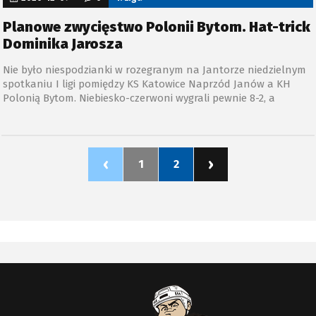
Planowe zwycięstwo Polonii Bytom. Hat-trick
Dominika Jarosza
Nie było niespodzianki w rozegranym na Jantorze niedzielnym
spotkaniu I ligi pomiędzy KS Katowice Naprzód Janów a KH
Polonią Bytom. Niebiesko-czerwoni wygrali pewnie 8-2, a
najskuteczniejszymi zawodnikami meczu byli autor hat-tricka
Dominik Jarosz oraz strzelec dwóch bramek Krzysztof Bryk.
‹
›
1
2