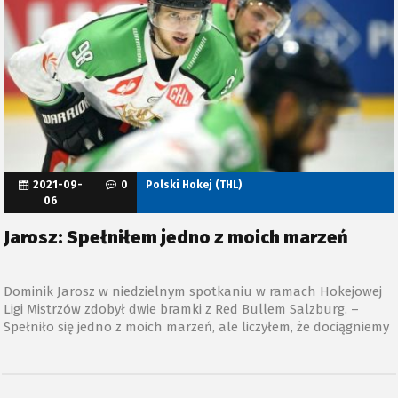
2021-09-
0
Polski Hokej (THL)
06
Jarosz: Spełniłem jedno z moich marzeń
Dominik Jarosz w niedzielnym spotkaniu w ramach Hokejowej
Ligi Mistrzów zdobył dwie bramki z Red Bullem Salzburg. –
Spełniło się jedno z moich marzeń, ale liczyłem, że dociągniemy
korzystny wynik do końca – mówił po porażce 2:3 wychowanek
JKH GKS-u Jastrzębie.