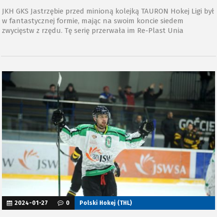
JKH GKS Jastrzębie przed minioną kolejką TAURON Hokej Ligi był
w fantastycznej formie, mając na swoim koncie siedem
zwycięstw z rzędu. Tę serię przerwała im Re-Plast Unia
Oświęcim, pokonując jastrzębian na własnym terenie 6:2. O tym
starciu porozmawialiśmy z Dominikiem Jaroszem, napastnikiem
JKH GKS-u.
2024-01-27
0
Polski Hokej (THL)