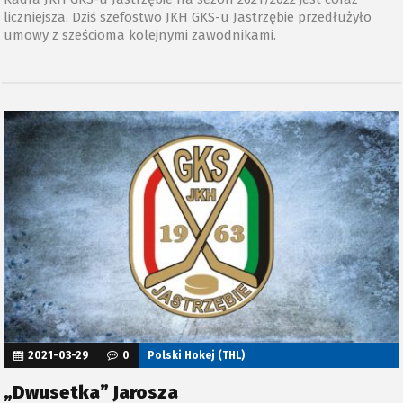
Kadra JKH GKS-u Jastrzębie na sezon 2021/2022 jest coraz
liczniejsza. Dziś szefostwo JKH GKS-u Jastrzębie przedłużyło
umowy z sześcioma kolejnymi zawodnikami.
2021-03-29
0
Polski Hokej (THL)
„Dwusetka” Jarosza