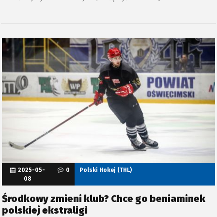
2025-05-
0
Polski Hokej (THL)
08
Środkowy zmieni klub? Chce go beniaminek
polskiej ekstraligi