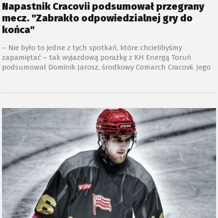
Napastnik Cracovii podsumował przegrany
mecz. "Zabrakło odpowiedzialnej gry do
końca"
– Nie było to jedne z tych spotkań, które chcielibyśmy
zapamiętać – tak wyjazdową porażkę z KH Energą Toruń
podsumował Dominik Jarosz, środkowy Comarch Cracovii. Jego
zespół przegrał z KH Energą Toruń 2:4.