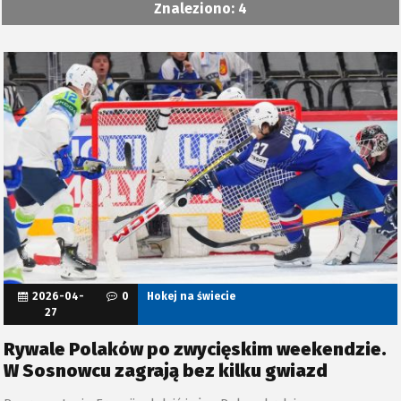
Znaleziono: 4
2026-04-
0
Hokej na świecie
27
Rywale Polaków po zwycięskim weekendzie.
W Sosnowcu zagrają bez kilku gwiazd