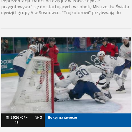
Reprezentacja Francji od dziś już w Polsce będzie
przygotowywać się do startujących w sobotę Mistrzostw Świata
dywizji I grupy A w Sosnowcu. "Trójkolorowi" przybywają do
naszego kraju w dobrych nastrojach po weekendowych
meczach towarzyskich, ale też wiedząc, że nie wspomoże ich już
kilka gwiazd.
2026-04-
3
Hokej na świecie
15