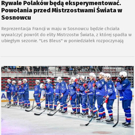
Rywale Polaków będą eksperymentować.
Powołania przed Mistrzostwami Świata w
Sosnowcu
Reprezentacja Francji w maju w Sosnowcu będzie chciała
wywalczyć powrót do elity Mistrzostw Świata, z której spadła w
ubiegłym sezonie. "Les Bleus" w poniedziałek rozpoczynają
przygotowania do MŚ dywizji I grupy A, ale na razie w składzie
odbiegającym od podstawowego.