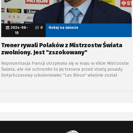
2024-06-
0
Hokej na świecie
15
Trener rywali Polaków z Mistrzostw Świata
zwolniony. Jest "zszokowany"
Reprezentacja Francji utrzymała się w maju w elicie Mistrzostw
Świata, ale nie uchroniło to jej trenera przed stratą posady.
Dotychczasowy szkoleniowiec "Les Bleus" właśnie został
zwolniony, a sam mówi, że jest tym "zszokowany".