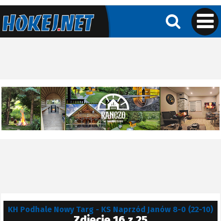
KH Podhale Nowy Targ - KS Naprzód Janów 8-0 (22-10)
Zdjęcie 16 z 25