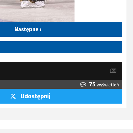
Następne ›
75
wyświetleń
Udostępnij