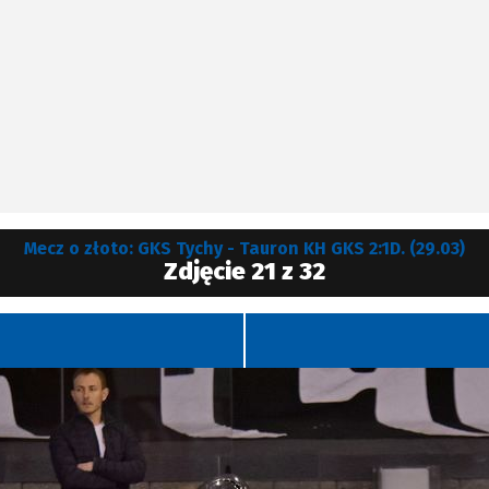
Mecz o złoto: GKS Tychy - Tauron KH GKS 2:1D. (29.03)
Zdjęcie 21 z 32