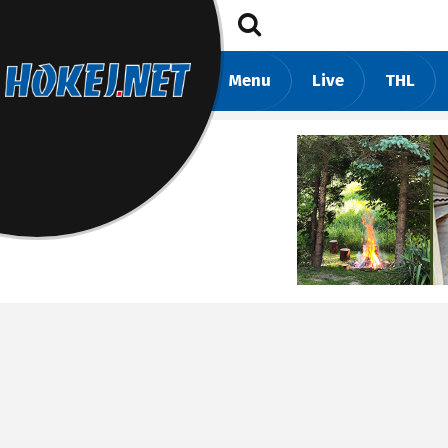
Menu
Live
THL