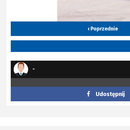
‹ Poprzednie
-
Udostępnij