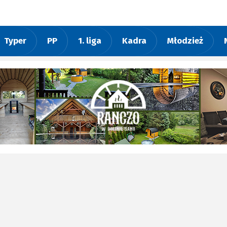
Typer
PP
1. liga
Kadra
Młodzież