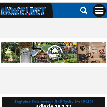
Zagłębie Sosnowiec - GKS Tychy 1-4 (01.10)
Zdjęcie 18 z 27