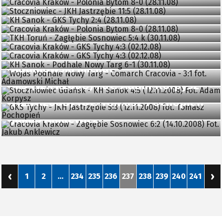
Cracovia Kraków - Polonia Bytom 8-
KH Sanok - GKS Tychy 2:4 (28.11.08)
TKH Toruń - Zagłębie Sosnowiec 5:4
0 (28.11.08)
Cracovia Kraków - GKS Tychy 4:3
k (30.11.08)
Cracovia Kraków - GKS Tychy 4:3
(02.12.08)
KH Sanok - Podhale Nowy Targ 6-1
Wojas Podhale Nowy Targ -
(02.12.08)
(30.11.08)
Comarch Cracovia - 3:1 fot.
Adamowski Michał
Stoczniowiec Gdańsk - KH Sanok
4:5 (12.11.2008) Fot. Adam Korpysz
GKS Tychy - JKH Jastrzębie 5:3
Cracovia Kraków - Zagłębie
(12.11.2008) fot. Tomasz Pochopień
Sosnowiec 6:2 (14.10.2008) Fot.
Jakub Anklewicz
‹
›
1
2
...
234
235
236
237
238
239
240
241