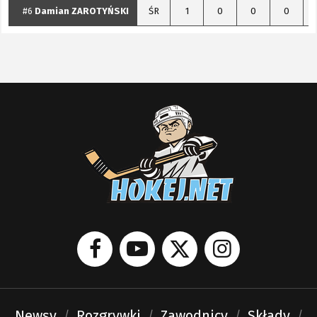
#6
Damian
ZAROTYŃSKI
ŚR
1
0
0
0
Newsy
Rozgrywki
Zawodnicy
Składy