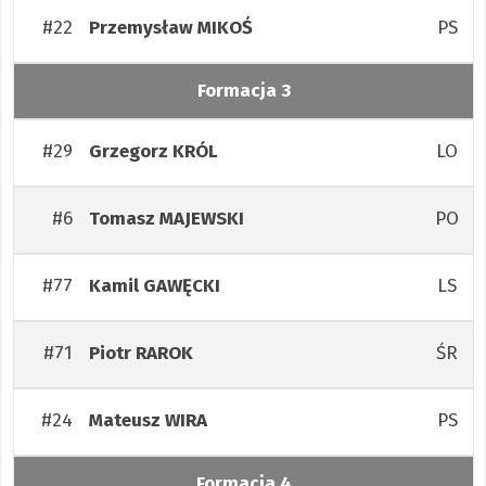
#22
PS
Przemysław
MIKOŚ
Formacja 3
#29
LO
Grzegorz
KRÓL
#6
PO
Tomasz
MAJEWSKI
#77
LS
Kamil
GAWĘCKI
#71
ŚR
Piotr
RAROK
#24
PS
Mateusz
WIRA
Formacja 4