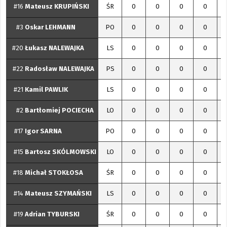
#16
Mateusz
KRUPIŃSKI
ŚR
0
0
0
0
#3
Oskar
LEHMANN
PO
0
0
0
0
#20
Łukasz
NALEWAJKA
LS
0
0
0
0
#22
Radosław
NALEWAJKA
PS
0
0
0
0
#21
Kamil
PAWLIK
LS
0
0
0
0
#2
Bartłomiej
POCIECHA
LO
0
0
0
0
#17
Igor
SARNA
PO
0
0
0
0
#15
Bartosz
SKÓLMOWSKI
LO
0
0
0
0
#18
Michał
STOKŁOSA
ŚR
0
0
0
0
#14
Mateusz
SZYMAŃSKI
LS
0
0
0
0
#19
Adrian
TYBURSKI
ŚR
0
0
0
0