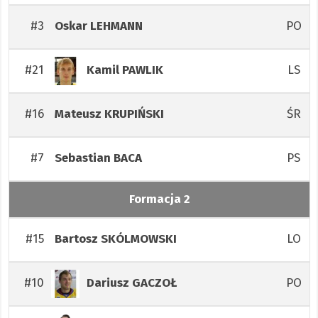
#3
PO
Oskar
LEHMANN
#21
LS
Kamil
PAWLIK
#16
ŚR
Mateusz
KRUPIŃSKI
#7
PS
Sebastian
BACA
Formacja 2
#15
LO
Bartosz
SKÓLMOWSKI
#10
PO
Dariusz
GACZOŁ