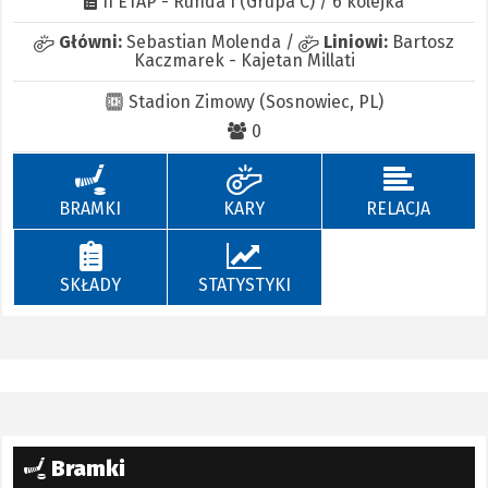
II ETAP - Runda I (Grupa C) / 6 kolejka
Główni:
Sebastian Molenda
/
Liniowi:
Bartosz
Kaczmarek
-
Kajetan Millati
Stadion Zimowy (Sosnowiec, PL)
0
BRAMKI
KARY
RELACJA
SKŁADY
STATYSTYKI
Bramki