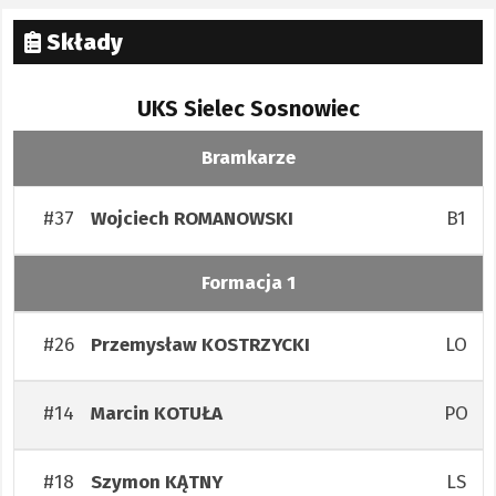
Składy
UKS Sielec Sosnowiec
Bramkarze
#37
B1
Wojciech
ROMANOWSKI
Formacja 1
#26
LO
Przemysław
KOSTRZYCKI
#14
PO
Marcin
KOTUŁA
#18
LS
Szymon
KĄTNY