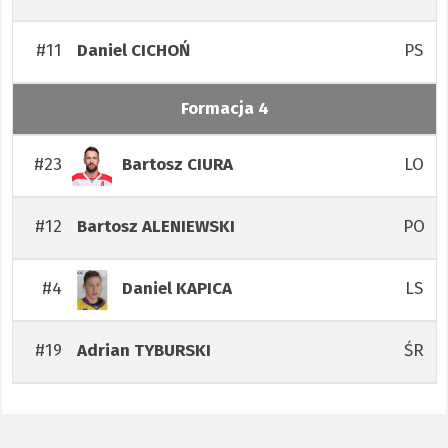
#11
PS
Daniel
CICHOŃ
Formacja 4
#23
LO
Bartosz
CIURA
#12
PO
Bartosz
ALENIEWSKI
#4
LS
Daniel
KAPICA
#19
ŚR
Adrian
TYBURSKI