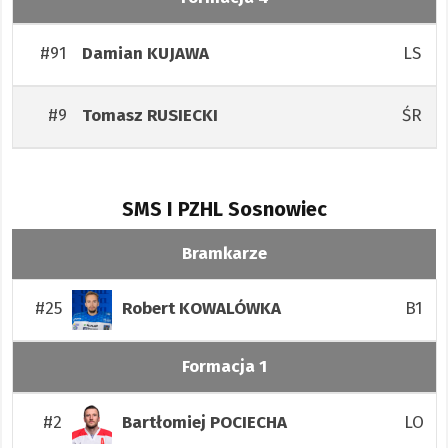
#91
LS
Damian
KUJAWA
#9
ŚR
Tomasz
RUSIECKI
SMS I PZHL Sosnowiec
Bramkarze
#25
B1
Robert
KOWALÓWKA
Formacja 1
#2
LO
Bartłomiej
POCIECHA