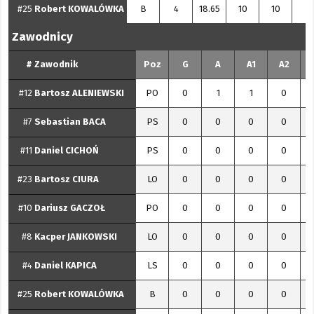
#25
Robert
KOWALÓWKA
B
4
18.65
10
10
0
Zawodnicy
#
Zawodnik
Poz
G
A
A1
A2
#12
Bartosz
ALENIEWSKI
PO
0
1
1
0
#7
Sebastian
BACA
PS
0
0
0
0
#11
Daniel
CICHOŃ
PS
0
0
0
0
#23
Bartosz
CIURA
LO
0
0
0
0
#10
Dariusz
GACZOŁ
PO
0
0
0
0
#8
Kacper
JANKOWSKI
LO
0
0
0
0
#4
Daniel
KAPICA
LS
0
0
0
0
#25
Robert
KOWALÓWKA
B
0
0
0
0