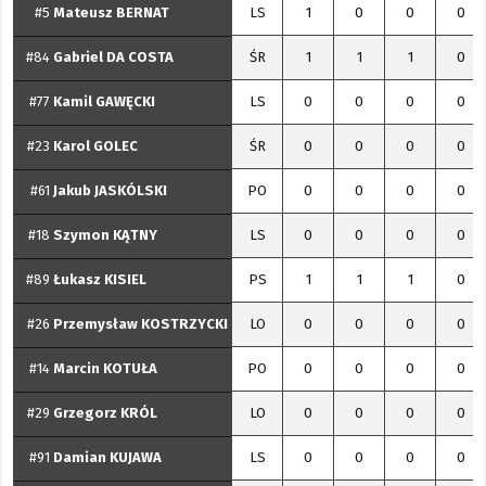
#5
Mateusz
BERNAT
LS
1
0
0
0
#84
Gabriel
DA COSTA
ŚR
1
1
1
0
#77
Kamil
GAWĘCKI
LS
0
0
0
0
#23
Karol
GOLEC
ŚR
0
0
0
0
#61
Jakub
JASKÓLSKI
PO
0
0
0
0
#18
Szymon
KĄTNY
LS
0
0
0
0
#89
Łukasz
KISIEL
PS
1
1
1
0
#26
Przemysław
KOSTRZYCKI
LO
0
0
0
0
#14
Marcin
KOTUŁA
PO
0
0
0
0
#29
Grzegorz
KRÓL
LO
0
0
0
0
#91
Damian
KUJAWA
LS
0
0
0
0