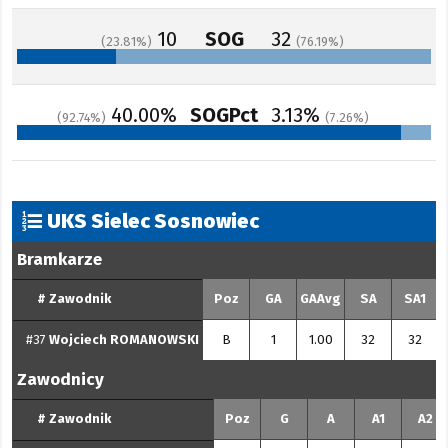
10
SOG
32
23.81
76.19
40.00%
SOGPct
3.13%
92.74
7.26
UKS Sielec Sosnowiec
Bramkarze
#
Zawodnik
Poz
GA
GAAvg
SA
SA1
#37
Wojciech
ROMANOWSKI
B
1
1.00
32
32
Zawodnicy
#
Zawodnik
Poz
G
A
A1
A2