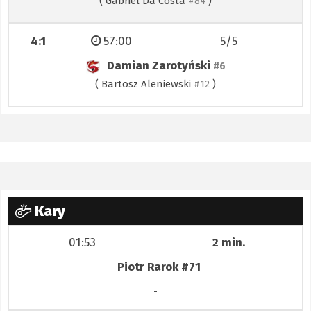
(
Gabriel Da Costa
)
#84
4:1
57:00
5/5
Damian Zarotyński
#6
(
Bartosz Aleniewski
)
#12
Kary
01:53
2 min.
Piotr Rarok
#71
-