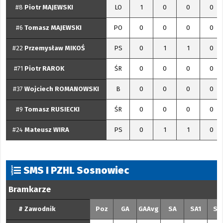
#8
Piotr
MAJEWSKI
LO
1
0
0
0
#6
Tomasz
MAJEWSKI
PO
0
0
0
0
#22
Przemysław
MIKOŚ
PS
0
1
1
0
#71
Piotr
RAROK
ŚR
0
0
0
0
#37
Wojciech
ROMANOWSKI
B
0
0
0
0
#9
Tomasz
RUSIECKI
ŚR
0
0
0
0
#24
Mateusz
WIRA
PS
0
1
1
0
SMS I PZHL Sosnowiec
Bramkarze
#
Zawodnik
Poz
GA
GAAvg
SA
SA1
SA