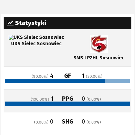
Statystyki
UKS Sielec Sosnowiec
SMS I PZHL Sosnowiec
4
GF
1
80.00
20.00
1
PPG
0
100.00
0.00
0
SHG
0
0.00
0.00