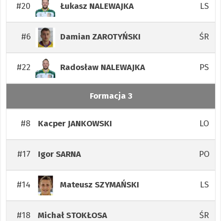
#20
LS
Łukasz
NALEWAJKA
#6
ŚR
Damian
ZAROTYŃSKI
#22
PS
Radosław
NALEWAJKA
Formacja 3
#8
LO
Kacper
JANKOWSKI
#17
PO
Igor
SARNA
#14
LS
Mateusz
SZYMAŃSKI
#18
ŚR
Michał
STOKŁOSA