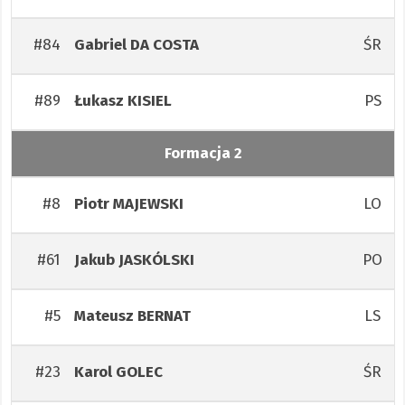
#84
ŚR
Gabriel
DA COSTA
#89
PS
Łukasz
KISIEL
Formacja 2
#8
LO
Piotr
MAJEWSKI
#61
PO
Jakub
JASKÓLSKI
#5
LS
Mateusz
BERNAT
#23
ŚR
Karol
GOLEC