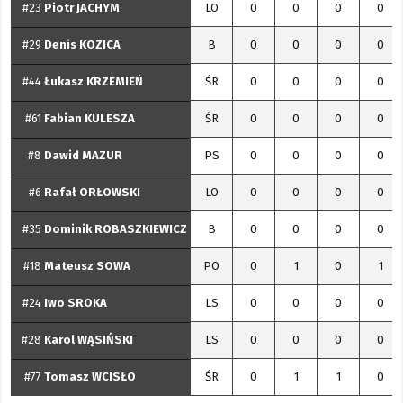
#23
Piotr
JACHYM
LO
0
0
0
0
#29
Denis
KOZICA
B
0
0
0
0
#44
Łukasz
KRZEMIEŃ
ŚR
0
0
0
0
#61
Fabian
KULESZA
ŚR
0
0
0
0
#8
Dawid
MAZUR
PS
0
0
0
0
#6
Rafał
ORŁOWSKI
LO
0
0
0
0
#35
Dominik
ROBASZKIEWICZ
B
0
0
0
0
#18
Mateusz
SOWA
PO
0
1
0
1
#24
Iwo
SROKA
LS
0
0
0
0
#28
Karol
WĄSIŃSKI
LS
0
0
0
0
#77
Tomasz
WCISŁO
ŚR
0
1
1
0