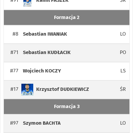
#91
ŚR
Kamil
PASZEK
Formacja 2
#8
LO
Sebastian
IWANIAK
#71
PO
Sebastian
KUDŁACIK
#77
LS
Wojciech
KOCZY
#17
ŚR
Krzysztof
DUDKIEWICZ
Formacja 3
#97
LO
Szymon
BACHTA