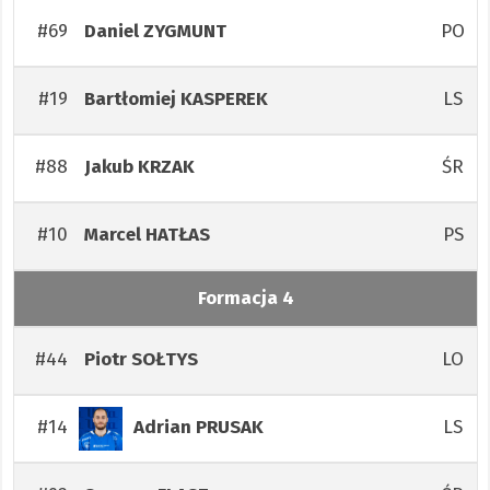
#69
PO
Daniel
ZYGMUNT
#19
LS
Bartłomiej
KASPEREK
#88
ŚR
Jakub
KRZAK
#10
PS
Marcel
HATŁAS
Formacja 4
#44
LO
Piotr
SOŁTYS
#14
LS
Adrian
PRUSAK