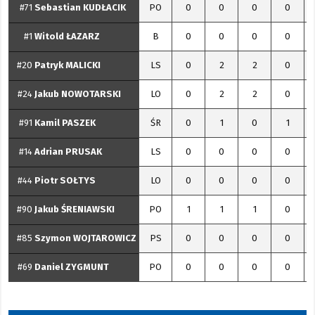
#71
Sebastian
KUDŁACIK
PO
0
0
0
0
#1
Witold
ŁAZARZ
B
0
0
0
0
#20
Patryk
MALICKI
LS
0
2
2
0
#24
Jakub
NOWOTARSKI
LO
0
2
2
0
#91
Kamil
PASZEK
ŚR
0
1
0
1
#14
Adrian
PRUSAK
LS
0
0
0
0
#44
Piotr
SOŁTYS
LO
0
0
0
0
#90
Jakub
ŚRENIAWSKI
PO
1
1
1
0
#85
Szymon
WOJTAROWICZ
PS
0
0
0
0
#69
Daniel
ZYGMUNT
PO
0
0
0
0