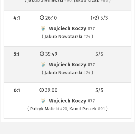
(
Jakub Śreniawski
,
Jakub Krzak
)
#90
#88
4:1
26:10
(+2) 5/3
Wojciech Koczy
#77
(
Jakub Nowotarski
)
#24
5:1
35:49
5/5
Wojciech Koczy
#77
(
Jakub Nowotarski
)
#24
6:1
39:00
5/5
Wojciech Koczy
#77
(
Patryk Malicki
,
Kamil Paszek
)
#20
#91