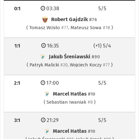
0:1
03:38
5/5
Robert Gajdzik
#76
(
Tomasz Wcisło
,
Mateusz Sowa
)
#77
#18
1:1
16:35
(+1) 5/4
Jakub Śreniawski
#90
(
Patryk Malicki
,
Wojciech Koczy
)
#20
#77
2:1
17:00
5/5
Marcel Hatłas
#10
(
Sebastian Iwaniak
)
#8
3:1
21:29
5/5
Marcel Hatłas
#10