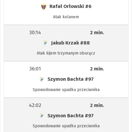
Rafał Orłowski
#6
Atak kolanem
30:14
2 min.
Jakub Krzak
#88
Atak kijem trzymanym oburącz
36:01
2 min.
Szymon Bachta
#97
Spowodowanie upadku przeciwnika
42:02
2 min.
Szymon Bachta
#97
Spowodowanie upadku przeciwnika