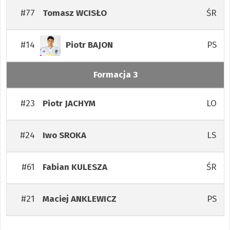
#77
ŚR
Tomasz
WCISŁO
#14
PS
Piotr
BAJON
Formacja 3
#23
LO
Piotr
JACHYM
#24
LS
Iwo
SROKA
#61
ŚR
Fabian
KULESZA
#21
PS
Maciej
ANKLEWICZ