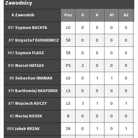
Zawodnicy
#
Zawodnik
Poz
G
A
A1
A2
#97
Szymon
BACHTA
LO
0
0
0
0
#17
Krzysztof
DUDKIEWICZ
ŚR
0
0
0
0
#92
Szymon
FLASZ
ŚR
0
0
0
0
#10
Marcel
HATŁAS
PS
2
0
0
0
#8
Sebastian
IWANIAK
LO
0
1
1
0
#19
Bartłomiej
KASPEREK
LS
0
0
0
0
#77
Wojciech
KOCZY
LS
3
1
0
1
#2
Maciej
KOSEK
B
0
0
0
0
#88
Jakub
KRZAK
ŚR
0
1
0
1