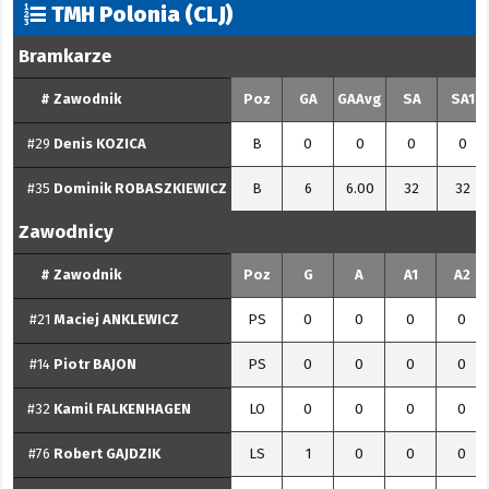
TMH Polonia (CLJ)
Bramkarze
#
Zawodnik
Poz
GA
GAAvg
SA
SA1
#29
Denis
KOZICA
B
0
0
0
0
#35
Dominik
ROBASZKIEWICZ
B
6
6.00
32
32
Zawodnicy
#
Zawodnik
Poz
G
A
A1
A2
#21
Maciej
ANKLEWICZ
PS
0
0
0
0
#14
Piotr
BAJON
PS
0
0
0
0
#32
Kamil
FALKENHAGEN
LO
0
0
0
0
#76
Robert
GAJDZIK
LS
1
0
0
0