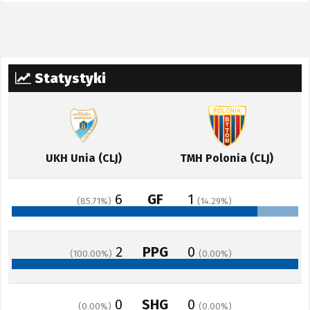
Statystyki
UKH Unia (CLJ)
TMH Polonia (CLJ)
6
GF
1
85.71
14.29
2
PPG
0
100.00
0.00
0
SHG
0
0.00
0.00