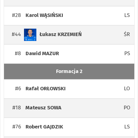
#28
LS
Karol
WĄSIŃSKI
#44
ŚR
Łukasz
KRZEMIEŃ
#8
PS
Dawid
MAZUR
Formacja 2
#6
LO
Rafał
ORŁOWSKI
#18
PO
Mateusz
SOWA
#76
LS
Robert
GAJDZIK