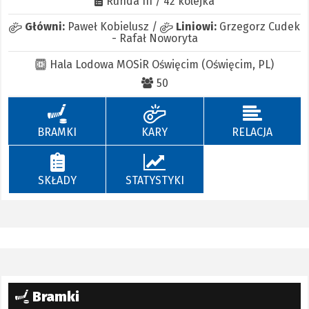
Runda III / 42 kolejka
Główni:
Paweł Kobielusz
/
Liniowi:
Grzegorz Cudek
-
Rafał Noworyta
Hala Lodowa MOSiR Oświęcim (Oświęcim, PL)
50
BRAMKI
KARY
RELACJA
SKŁADY
STATYSTYKI
Bramki