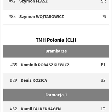
#92
ŚR
Szymon
FLASZ
#85
PS
Szymon
WOJTAROWICZ
TMH Polonia (CLJ)
Bramkarze
#35
B1
Dominik
ROBASZKIEWICZ
#29
B2
Denis
KOZICA
Formacja 1
#32
LO
Kamil
FALKENHAGEN