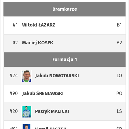
Bramkarze
#1
B1
Witold
ŁAZARZ
#2
B2
Maciej
KOSEK
Formacja 1
#24
LO
Jakub
NOWOTARSKI
#90
PO
Jakub
ŚRENIAWSKI
#20
LS
Patryk
MALICKI