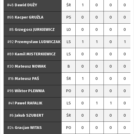
#48
Dawid
DUŻY
ŚR
1
0
0
0
#68
Kacper
GRUŹLA
PS
0
0
0
0
#8
Grzegorz
JURKIEWICZ
LO
0
0
0
0
#92
Przemysław
LUDWICZAK
LS
1
1
0
1
#89
Kamil
MISTERKIEWICZ
LS
0
0
0
0
#30
Mateusz
NOWAK
B
0
0
0
0
#16
Mateusz
PAŚ
ŚR
1
0
0
0
#98
Wiktor
PLEWNIA
PO
0
0
0
0
#41
Paweł
RAFALIK
LS
0
1
1
0
#6
Jakub
SZUBERT
ŚR
0
0
0
0
#24
Gracjan
WITAS
PO
0
0
0
0