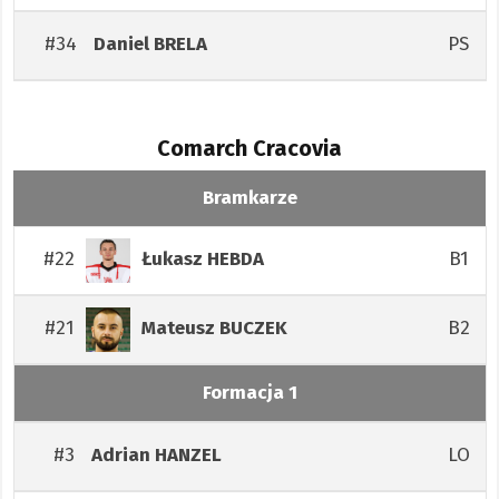
#34
PS
Daniel
BRELA
Comarch Cracovia
Bramkarze
#22
B1
Łukasz
HEBDA
#21
B2
Mateusz
BUCZEK
Formacja 1
#3
LO
Adrian
HANZEL