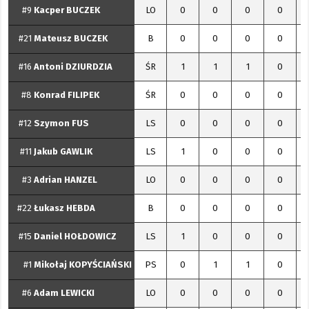
#9
Kacper
BUCZEK
LO
0
0
0
0
#21
Mateusz
BUCZEK
B
0
0
0
0
#16
Antoni
DZIURDZIA
ŚR
1
1
1
0
#8
Konrad
FILIPEK
ŚR
0
0
0
0
#12
Szymon
FUS
LS
0
0
0
0
#11
Jakub
GAWLIK
LS
1
0
0
0
#3
Adrian
HANZEL
LO
0
0
0
0
#22
Łukasz
HEBDA
B
0
0
0
0
#15
Daniel
HOŁDOWICZ
LS
1
0
0
0
#1
Mikołaj
KOPYŚCIAŃSKI
PS
0
1
1
0
#6
Adam
LEWICKI
LO
0
0
0
0