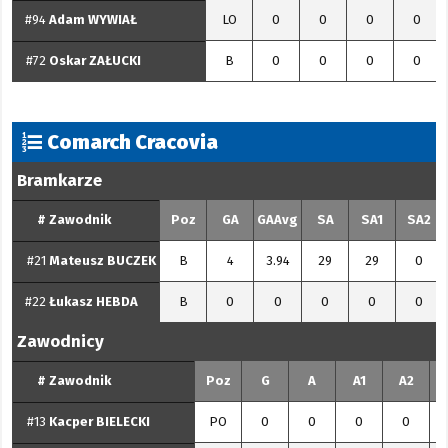
#94
Adam
WYWIAŁ
LO
0
0
0
0
#72
Oskar
ZAŁUCKI
B
0
0
0
0
Comarch Cracovia
Bramkarze
#
Zawodnik
Poz
GA
GAAvg
SA
SA1
SA2
#21
Mateusz
BUCZEK
B
4
3.94
29
29
0
#22
Łukasz
HEBDA
B
0
0
0
0
0
Zawodnicy
#
Zawodnik
Poz
G
A
A1
A2
#13
Kacper
BIELECKI
PO
0
0
0
0