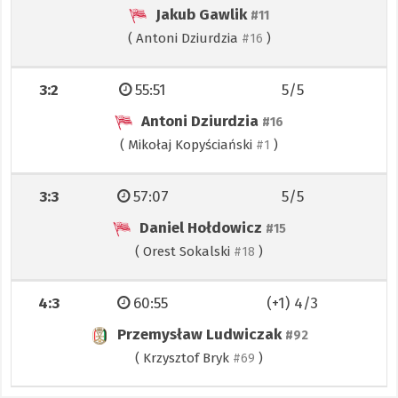
Jakub Gawlik
#11
(
Antoni Dziurdzia
)
#16
3:2
55:51
5/5
Antoni Dziurdzia
#16
(
Mikołaj Kopyściański
)
#1
3:3
57:07
5/5
Daniel Hołdowicz
#15
(
Orest Sokalski
)
#18
4:3
60:55
(+1) 4/3
Przemysław Ludwiczak
#92
(
Krzysztof Bryk
)
#69