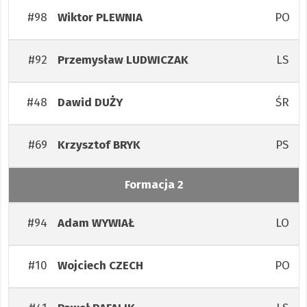
#98
PO
Wiktor
PLEWNIA
#92
LS
Przemysław
LUDWICZAK
#48
ŚR
Dawid
DUŻY
#69
PS
Krzysztof
BRYK
Formacja 2
#94
LO
Adam
WYWIAŁ
#10
PO
Wojciech
CZECH