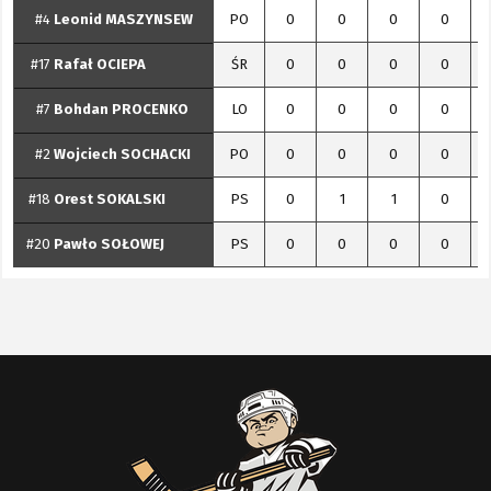
#4
Leonid
MASZYNSEW
PO
0
0
0
0
#17
Rafał
OCIEPA
ŚR
0
0
0
0
#7
Bohdan
PROCENKO
LO
0
0
0
0
#2
Wojciech
SOCHACKI
PO
0
0
0
0
#18
Orest
SOKALSKI
PS
0
1
1
0
#20
Pawło
SOŁOWEJ
PS
0
0
0
0