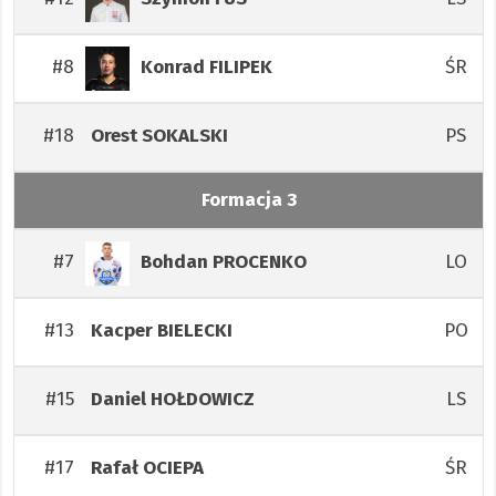
#8
ŚR
Konrad
FILIPEK
#18
PS
Orest
SOKALSKI
Formacja 3
#7
LO
Bohdan
PROCENKO
#13
PO
Kacper
BIELECKI
#15
LS
Daniel
HOŁDOWICZ
#17
ŚR
Rafał
OCIEPA