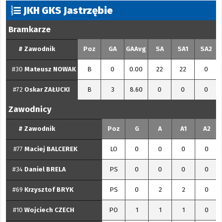
JKH GKS Jastrzębie
Bramkarze
#
Zawodnik
Poz
GA
GAAvg
SA
SA1
SA2
#30
Mateusz
NOWAK
B
0
0.00
22
22
0
#72
Oskar
ZAŁUCKI
B
3
8.60
0
0
0
Zawodnicy
#
Zawodnik
Poz
G
A
A1
A2
#77
Maciej
BALCEREK
LO
0
0
0
0
#34
Daniel
BRELA
PS
0
0
0
0
#69
Krzysztof
BRYK
PS
0
2
2
0
#10
Wojciech
CZECH
PO
1
1
1
0