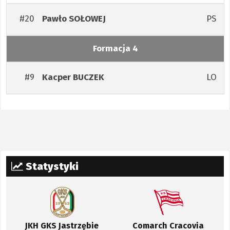
#20
PS
Pawło
SOŁOWEJ
Formacja 4
#9
LO
Kacper
BUCZEK
Statystyki
JKH GKS Jastrzębie
Comarch Cracovia