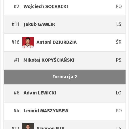
#2
PO
Wojciech
SOCHACKI
#11
LS
Jakub
GAWLIK
#16
ŚR
Antoni
DZIURDZIA
#1
PS
Mikołaj
KOPYŚCIAŃSKI
Formacja 2
#6
LO
Adam
LEWICKI
#4
PO
Leonid
MASZYNSEW
#12
LS
Szymon
FUS