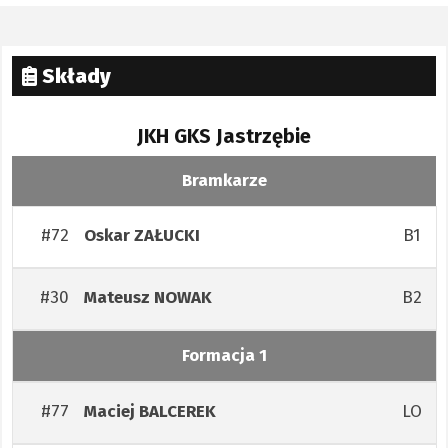
Składy
JKH GKS Jastrzębie
Bramkarze
#72
B1
Oskar
ZAŁUCKI
#30
B2
Mateusz
NOWAK
Formacja 1
#77
LO
Maciej
BALCEREK