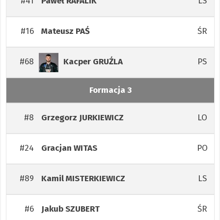
#41
LS
Paweł
RAFALIK
#16
ŚR
Mateusz
PAŚ
#68
PS
Kacper
GRUŹLA
Formacja 3
#8
LO
Grzegorz
JURKIEWICZ
#24
PO
Gracjan
WITAS
#89
LS
Kamil
MISTERKIEWICZ
#6
ŚR
Jakub
SZUBERT