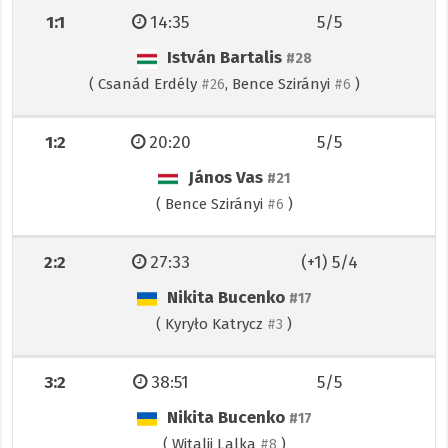
1:1
14:35
5/5
István Bartalis
#28
(
Csanád Erdély
,
Bence Szirányi
)
#26
#6
1:2
20:20
5/5
János Vas
#21
(
Bence Szirányi
)
#6
2:2
27:33
(+1) 5/4
Nikita Bucenko
#17
(
Kyryło Katrycz
)
#3
3:2
38:51
5/5
Nikita Bucenko
#17
(
Witalij Lalka
)
#8