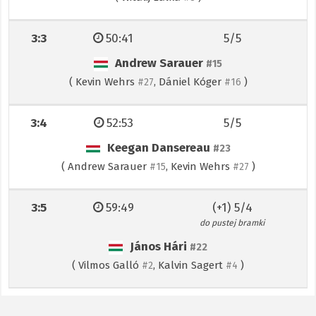
3:3
50:41
5/5
Andrew Sarauer
#15
(
Kevin Wehrs
,
Dániel Kóger
)
#27
#16
3:4
52:53
5/5
Keegan Dansereau
#23
(
Andrew Sarauer
,
Kevin Wehrs
)
#15
#27
3:5
59:49
(+1) 5/4
do pustej bramki
János Hári
#22
(
Vilmos Galló
,
Kalvin Sagert
)
#2
#4