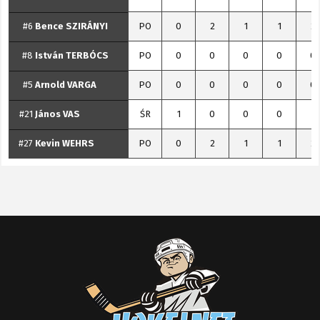
#6
Bence
SZIRÁNYI
PO
0
2
1
1
2
#8
István
TERBÓCS
PO
0
0
0
0
0
#5
Arnold
VARGA
PO
0
0
0
0
0
#21
János
VAS
ŚR
1
0
0
0
1
#27
Kevin
WEHRS
PO
0
2
1
1
2