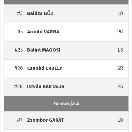
#3
LO
Balázs
GŐZ
#5
PO
Arnold
VARGA
#25
LS
Bálint
MAGOSI
#26
ŚR
Csanád
ERDÉLY
#28
PS
István
BARTALIS
Formacja 4
#7
LO
Zsombor
GARÁT