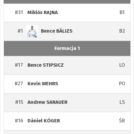
#31
B1
Miklós
RAJNA
#1
B2
Bence
BÁLIZS
Formacja 1
#17
LO
Bence
STIPSICZ
#27
PO
Kevin
WEHRS
#15
LS
Andrew
SARAUER
#16
ŚR
Dániel
KÓGER