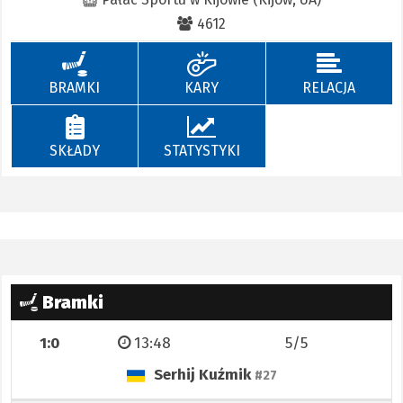
4612
BRAMKI
KARY
RELACJA
SKŁADY
STATYSTYKI
Bramki
1:0
13:48
5/5
Serhij Kuźmik
#27