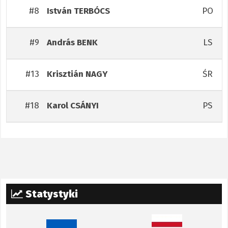
#8
PO
István
TERBÓCS
#9
LS
András
BENK
#13
ŚR
Krisztián
NAGY
#18
PS
Karol
CSÁNYI
Statystyki