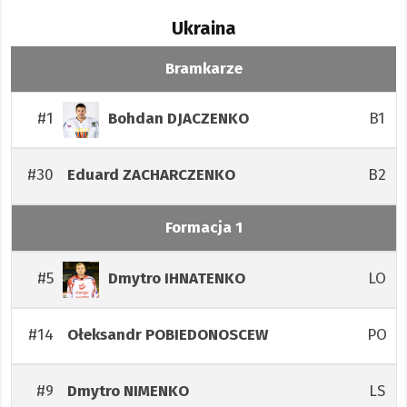
Ukraina
Bramkarze
#1
B1
Bohdan
DJACZENKO
#30
B2
Eduard
ZACHARCZENKO
Formacja 1
#5
LO
Dmytro
IHNATENKO
#14
PO
Ołeksandr
POBIEDONOSCEW
#9
LS
Dmytro
NIMENKO