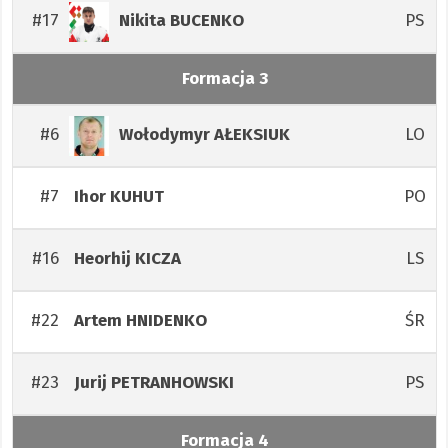
#17
PS
Nikita
BUCENKO
Formacja 3
#6
LO
Wołodymyr
AŁEKSIUK
#7
PO
Ihor
KUHUT
#16
LS
Heorhij
KICZA
#22
ŚR
Artem
HNIDENKO
#23
PS
Jurij
PETRANHOWSKI
Formacja 4