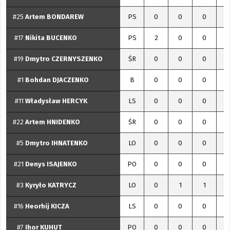
#25
Artem
BONDAREW
PS
0
0
0
#17
Nikita
BUCENKO
PS
2
0
0
#19
Dmytro
CZERNYSZENKO
ŚR
0
0
0
#1
Bohdan
DJACZENKO
B
0
0
0
#11
Władysław
HERCYK
LS
0
0
0
#22
Artem
HNIDENKO
ŚR
0
0
0
#5
Dmytro
IHNATENKO
LO
0
0
0
#21
Denys
ISAJENKO
PO
0
0
0
#3
Kyryło
KATRYCZ
LO
0
1
1
#16
Heorhij
KICZA
LS
0
0
0
#7
Ihor
KUHUT
PO
0
0
0