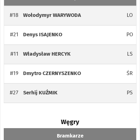
#18
LO
Wołodymyr
WARYWODA
#21
PO
Denys
ISAJENKO
#11
LS
Władysław
HERCYK
#19
ŚR
Dmytro
CZERNYSZENKO
#27
PS
Serhij
KUŹMIK
Węgry
Bramkarze