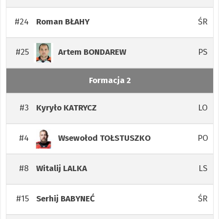
#24
ŚR
Roman
BŁAHY
#25
PS
Artem
BONDAREW
Formacja 2
#3
LO
Kyryło
KATRYCZ
#4
PO
Wsewołod
TOŁSTUSZKO
#8
LS
Witalij
LALKA
#15
ŚR
Serhij
BABYNEĆ