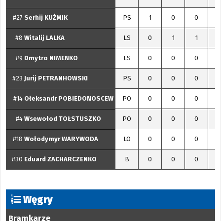
#27
Serhij
KUŹMIK
PS
1
0
0
#8
Witalij
LALKA
LS
0
1
1
#9
Dmytro
NIMENKO
LS
0
0
0
#23
Jurij
PETRANHOWSKI
PS
0
0
0
#14
Ołeksandr
POBIEDONOSCEW
PO
0
0
0
#4
Wsewołod
TOŁSTUSZKO
PO
0
0
0
#18
Wołodymyr
WARYWODA
LO
0
0
0
#30
Eduard
ZACHARCZENKO
B
0
0
0
Węgry
Bramkarze