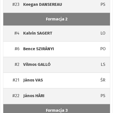
#23
PS
Keegan
DANSEREAU
Formacja 2
#4
LO
Kalvin
SAGERT
#6
PO
Bence
SZIRÁNYI
#2
LS
Vilmos
GALLÓ
#21
ŚR
János
VAS
#22
PS
János
HÁRI
Formacja 3