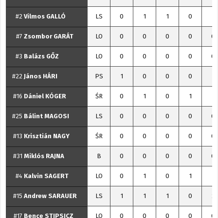
#2
Vilmos
GALLÓ
LS
0
1
1
0
1
#7
Zsombor
GARÁT
LO
0
0
0
0
0
#3
Balázs
GŐZ
LO
0
0
0
0
0
#22
János
HÁRI
PS
1
0
0
0
1
#16
Dániel
KÓGER
ŚR
0
1
0
1
1
#25
Bálint
MAGOSI
LS
0
0
0
0
0
#13
Krisztián
NAGY
ŚR
0
0
0
0
0
#31
Miklós
RAJNA
B
0
0
0
0
0
#4
Kalvin
SAGERT
LO
0
1
0
1
1
#15
Andrew
SARAUER
LS
1
1
1
0
2
#17
Bence
STIPSICZ
LO
0
0
0
0
0