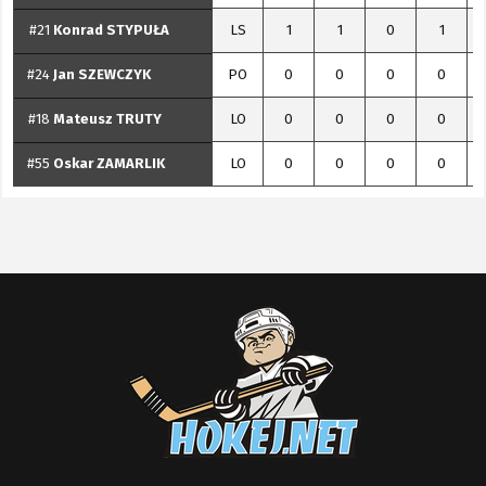
#21
Konrad
STYPUŁA
LS
1
1
0
1
#24
Jan
SZEWCZYK
PO
0
0
0
0
#18
Mateusz
TRUTY
LO
0
0
0
0
#55
Oskar
ZAMARLIK
LO
0
0
0
0