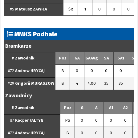
#5
Mateusz
ZAWIŁA
ŚR
1
0
0
0
MMKS Podhale
Bramkarze
#
Zawodnik
Poz
GA
GAAvg
SA
SA1
SA
#72
Andrew
HRYCAJ
B
0
0
0
0
0
#29
Grigorij
MURASZOW
B
4
4.00
35
35
0
Zawodnicy
#
Zawodnik
Poz
G
A
A1
A2
#7
Kacper
FALTYN
PS
0
0
0
0
#72
Andrew
HRYCAJ
B
0
0
0
0