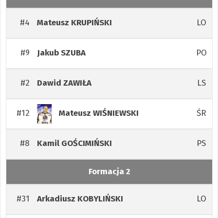
#4
LO
Mateusz
KRUPIŃSKI
#9
PO
Jakub
SZUBA
#2
LS
Dawid
ZAWIŁA
#12
ŚR
Mateusz
WIŚNIEWSKI
#8
PS
Kamil
GOŚCIMIŃSKI
Formacja 2
#31
LO
Arkadiusz
KOBYLIŃSKI