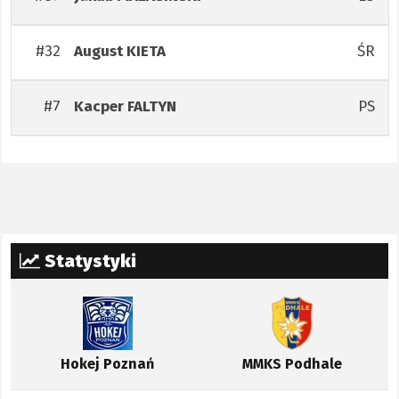
#32
ŚR
August
KIETA
#7
PS
Kacper
FALTYN
Statystyki
Hokej Poznań
MMKS Podhale