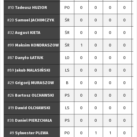
#10
Tadeusz
HUZIOR
PO
0
0
0
0
#20
Samuel
JACHIMCZYK
ŚR
0
0
0
0
#32
August
KIETA
ŚR
0
0
0
0
#99
Maksim
KONDRASZOW
ŚR
1
0
0
0
#87
Danyło
ŁATIUK
LO
0
0
0
0
#89
Jakub
MALASIŃSKI
LS
0
0
0
0
#29
Grigorij
MURASZOW
B
0
0
0
0
#26
Bartosz
OLCHAWSKI
PS
0
0
0
0
#19
Dawid
OLCHAWSKI
LS
0
0
0
0
#38
Daniel
PIERZCHAŁA
PS
0
0
0
0
#9
Sylwester
PLEWA
PO
0
1
1
0