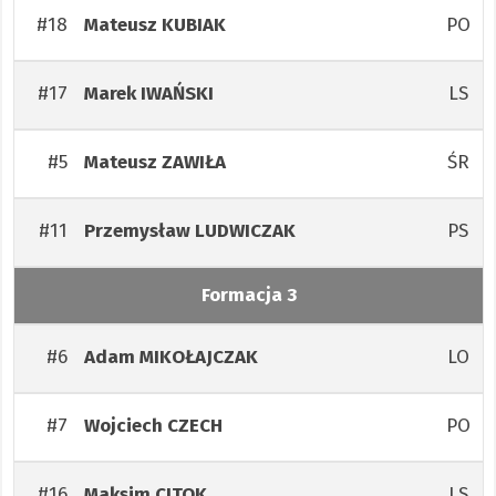
#18
PO
Mateusz
KUBIAK
#17
LS
Marek
IWAŃSKI
#5
ŚR
Mateusz
ZAWIŁA
#11
PS
Przemysław
LUDWICZAK
Formacja 3
#6
LO
Adam
MIKOŁAJCZAK
#7
PO
Wojciech
CZECH
#16
LS
Maksim
CITOK