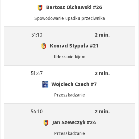
Bartosz Olchawski
#26
Spowodowanie upadku przeciwnika
51:10
2 min.
Konrad Stypuła
#21
Uderzanie kijem
51:47
2 min.
Wojciech Czech
#7
Przeszkadzanie
54:10
2 min.
Jan Szewczyk
#24
Przeszkadzanie