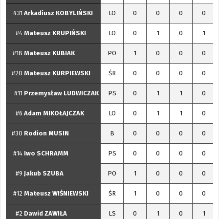
#31
Arkadiusz
KOBYLIŃSKI
LO
0
0
0
0
#4
Mateusz
KRUPIŃSKI
LO
0
1
0
1
#18
Mateusz
KUBIAK
PO
1
0
0
0
#20
Mateusz
KURPIEWSKI
ŚR
0
0
0
0
#11
Przemysław
LUDWICZAK
PS
0
1
1
0
#6
Adam
MIKOŁAJCZAK
LO
0
1
1
0
#30
Rodion
MUSIN
B
0
0
0
0
#14
Iwo
SCHRAMM
PS
0
0
0
0
#9
Jakub
SZUBA
PO
1
0
0
0
#12
Mateusz
WIŚNIEWSKI
ŚR
1
0
0
0
#2
Dawid
ZAWIŁA
LS
0
1
0
1