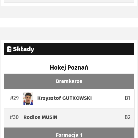
Składy
Hokej Poznań
Bramkarze
#29
B1
Krzysztof
GUTKOWSKI
#30
B2
Rodion
MUSIN
Formacja 1