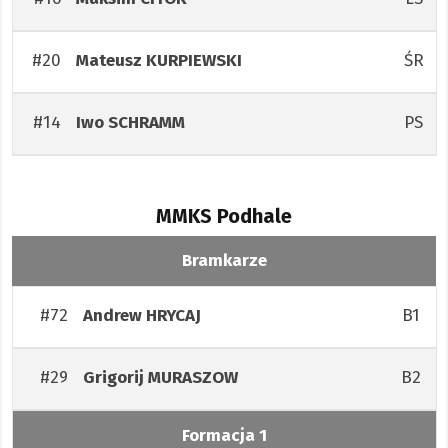
#20
ŚR
Mateusz
KURPIEWSKI
#14
PS
Iwo
SCHRAMM
MMKS Podhale
Bramkarze
#72
B1
Andrew
HRYCAJ
#29
B2
Grigorij
MURASZOW
Formacja 1