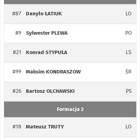
#87
LO
Danyło
ŁATIUK
#9
PO
Sylwester
PLEWA
#21
LS
Konrad
STYPUŁA
#99
ŚR
Maksim
KONDRASZOW
#26
PS
Bartosz
OLCHAWSKI
Formacja 2
#18
LO
Mateusz
TRUTY