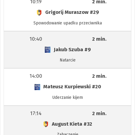
10:19
2 min.
Grigorij Muraszow
#29
Spowodowanie upadku przeciwnika
10:40
2 min.
Jakub Szuba
#9
Natarcie
14:00
2 min.
Mateusz Kurpiewski
#20
Uderzanie kijem
17:14
2 min.
August Kieta
#32
Zahaczenie