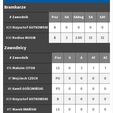
Bramkarze
#
Zawodnik
Poz
GA
GAAvg
SA
SA1
#29
Krzysztof
GUTKOWSKI
B
0
0
0
0
#30
Rodion
MUSIN
B
2
2.00
32
32
Zawodnicy
#
Zawodnik
Poz
G
A
A1
A2
#16
Maksim
CITOK
LS
0
2
1
1
#7
Wojciech
CZECH
PO
0
0
0
0
#8
Kamil
GOŚCIMIŃSKI
PS
0
0
0
0
#29
Krzysztof
GUTKOWSKI
B
0
0
0
0
#17
Marek
IWAŃSKI
LS
0
0
0
0