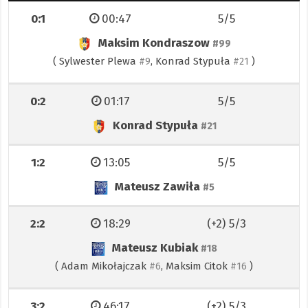
0:1
00:47
5/5
Maksim Kondraszow
#99
(
Sylwester Plewa
,
Konrad Stypuła
)
#9
#21
0:2
01:17
5/5
Konrad Stypuła
#21
1:2
13:05
5/5
Mateusz Zawiła
#5
2:2
18:29
(+2) 5/3
Mateusz Kubiak
#18
(
Adam Mikołajczak
,
Maksim Citok
)
#6
#16
3:2
46:17
(+2) 5/3