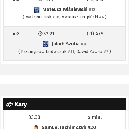
Mateusz Wiśniewski
#12
(
Maksim Citok
,
Mateusz Krupiński
)
#16
#4
4:2
53:21
(-1) 4/5
Jakub Szuba
#9
(
Przemysław Ludwiczak
,
Dawid Zawiła
)
#11
#2
Kary
03:38
2 min.
Samuel Jachimczyk
#20