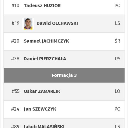
#10
PO
Tadeusz
HUZIOR
#19
LS
Dawid
OLCHAWSKI
#20
ŚR
Samuel
JACHIMCZYK
#38
PS
Daniel
PIERZCHAŁA
Formacja 3
#55
LO
Oskar
ZAMARLIK
#24
PO
Jan
SZEWCZYK
#89
LS
Jakub
MALASIŃSKI