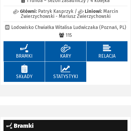
1 runda – sezon zasadniczy / 4 kolejka
Główni:
Patryk Kasprzyk
/
Liniowi:
Marcin
Zwierzychowski
-
Mariusz Zwierzychowski
Lodowisko Chwiałka Witalisa Ludwiczaka (Poznań, PL)
115
BRAMKI
KARY
RELACJA
SKŁADY
STATYSTYKI
Bramki