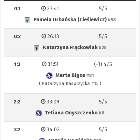
0:1
23:41
5/5
Pamela Urbańska (Cieślewicz)
#58
0:2
26:13
5/5
Katarzyna Frąckowiak
#25
1:2
31:51
(-1) 4/5
Marta Bigos
#81
(
Katarzyna Kasprzycka
)
#15
2:2
33:09
5/5
Tetiana Onyszczenko
#8
3:2
34:02
5/5