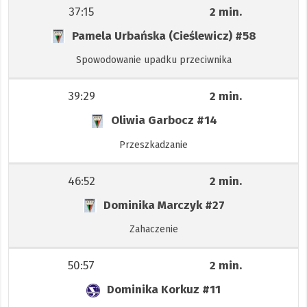
37:15
2 min.
Pamela Urbańska (Cieślewicz)
#58
Spowodowanie upadku przeciwnika
39:29
2 min.
Oliwia Garbocz
#14
Przeszkadzanie
46:52
2 min.
Dominika Marczyk
#27
Zahaczenie
50:57
2 min.
Dominika Korkuz
#11