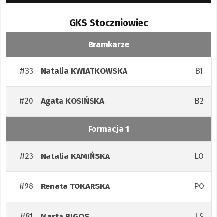
GKS Stoczniowiec
Bramkarze
#33
B1
Natalia
KWIATKOWSKA
#20
B2
Agata
KOSIŃSKA
Formacja 1
#23
LO
Natalia
KAMIŃSKA
#98
PO
Renata
TOKARSKA
#81
LS
Marta
BIGOS