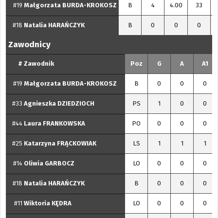
#19
Małgorzata
BURDA-KROKOSZ
B
4
4.00
33
#18
Natalia
HARAŃCZYK
B
0
0
0
Zawodnicy
#
Zawodnik
Poz
G
A
A1
#19
Małgorzata
BURDA-KROKOSZ
B
0
0
0
#33
Agnieszka
DZIEDZIOCH
PS
1
0
0
#44
Laura
FRANKOWSKA
PO
0
0
0
#25
Katarzyna
FRĄCKOWIAK
LS
1
1
1
#14
Oliwia
GARBOCZ
LO
0
0
0
#18
Natalia
HARAŃCZYK
B
0
0
0
#11
Wiktoria
KĘDRA
LO
0
0
0