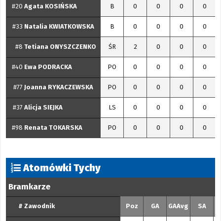
#20
Agata
KOSIŃSKA
B
0
0
0
0
#33
Natalia
KWIATKOWSKA
B
0
0
0
0
#8
Tetiana
ONYSZCZENKO
ŚR
2
0
0
0
#40
Ewa
PODRACKA
PO
0
0
0
0
#77
Joanna
RYKACZEWSKA
PO
0
0
0
0
#37
Alicja
SIEJKA
LS
0
0
0
0
#98
Renata
TOKARSKA
PO
0
0
0
0
Atomówki Tychy
Bramkarze
#
Zawodnik
Poz
GA
GAAvg
SA