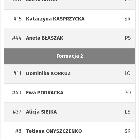
#15
ŚR
Katarzyna
KASPRZYCKA
#44
PS
Aneta
BŁASZAK
Formacja 2
#11
LO
Dominika
KORKUZ
#40
PO
Ewa
PODRACKA
#37
LS
Alicja
SIEJKA
#8
ŚR
Tetiana
ONYSZCZENKO