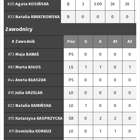
#20
Agata
KOSIŃSKA
B
3
3.00
26
26
#33
Natalia
KWIATKOWSKA
B
0
0
0
0
Zawodnicy
#
Zawodnik
Poz
G
A
A1
A2
#73
Maja
BANAŚ
PS
0
0
0
0
#81
Marta
BIGOS
LS
1
1
0
1
#44
Aneta
BŁASZAK
PS
0
0
0
0
#10
Julia
GRZELAK
LO
0
0
0
0
#23
Natalia
KAMIŃSKA
LO
1
0
0
0
#15
Katarzyna
KASPRZYCKA
ŚR
0
2
2
0
#11
Dominika
KORKUZ
LO
0
1
1
0