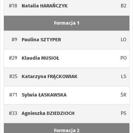
#18
B2
Natalia
HARAŃCZYK
Formacja 1
#9
LO
Paulina
SZTYPER
#29
PO
Klaudia
MUSIOŁ
#25
LS
Katarzyna
FRĄCKOWIAK
#71
ŚR
Sylwia
ŁASKAWSKA
#33
PS
Agnieszka
DZIEDZIOCH
Formacja 2