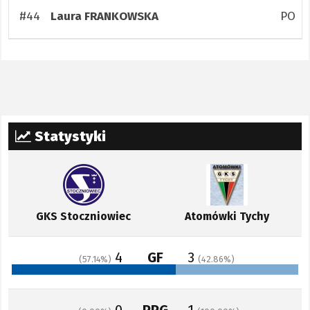
#44
PO
Laura
FRANKOWSKA
Statystyki
GKS Stoczniowiec
Atomówki Tychy
4
GF
3
57.14
42.86