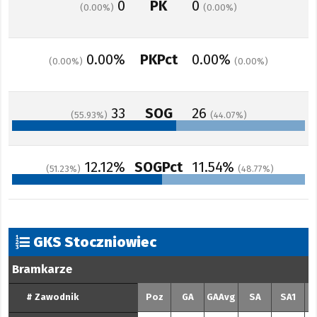
0
PK
0
0.00
0.00
0.00%
PKPct
0.00%
0.00
0.00
33
SOG
26
55.93
44.07
12.12%
SOGPct
11.54%
51.23
48.77
GKS Stoczniowiec
Bramkarze
#
Zawodnik
Poz
GA
GAAvg
SA
SA1