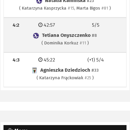
Natalia Kamińska
#23
(
Katarzyna Kasprzycka
,
Marta Bigos
)
#15
#81
4:2
42:57
5/5
Tetiana Onyszczenko
#8
(
Dominika Korkuz
)
#11
4:3
45:22
(+1) 5/4
Agnieszka Dziedzioch
#33
(
Katarzyna Frąckowiak
)
#25