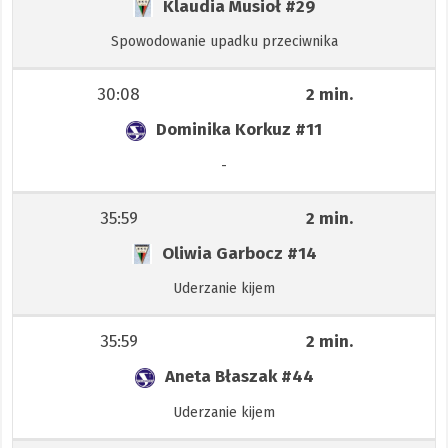
Klaudia Musioł
#29
Spowodowanie upadku przeciwnika
30:08
2 min.
Dominika Korkuz
#11
-
35:59
2 min.
Oliwia Garbocz
#14
Uderzanie kijem
35:59
2 min.
Aneta Błaszak
#44
Uderzanie kijem