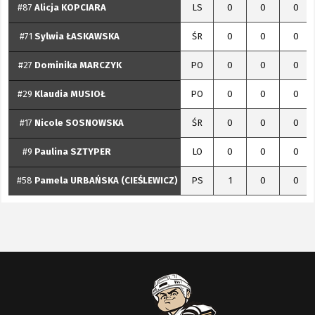
#87
Alicja
KOPCIARA
LS
0
0
0
#71
Sylwia
ŁASKAWSKA
ŚR
0
0
0
#27
Dominika
MARCZYK
PO
0
0
0
#29
Klaudia
MUSIOŁ
PO
0
0
0
#17
Nicole
SOSNOWSKA
ŚR
0
0
0
#9
Paulina
SZTYPER
LO
0
0
0
#58
Pamela
URBAŃSKA (CIEŚLEWICZ)
PS
1
0
0