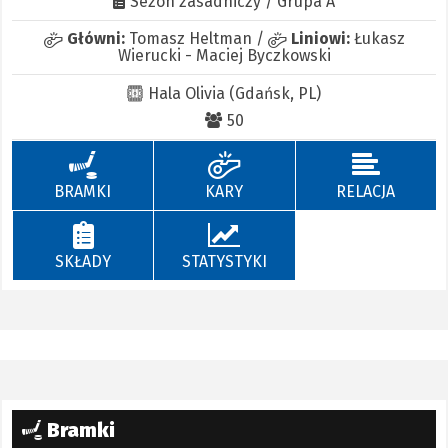
Sezon zasadniczy / Grupa A
Główni:
Tomasz Heltman
/
Liniowi:
Łukasz
Wierucki
-
Maciej Byczkowski
Hala Olivia (Gdańsk, PL)
50
BRAMKI
KARY
RELACJA
SKŁADY
STATYSTYKI
Bramki