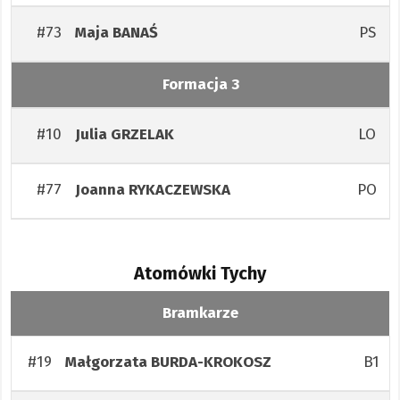
#73
PS
Maja
BANAŚ
Formacja 3
#10
LO
Julia
GRZELAK
#77
PO
Joanna
RYKACZEWSKA
Atomówki Tychy
Bramkarze
#19
B1
Małgorzata
BURDA-KROKOSZ