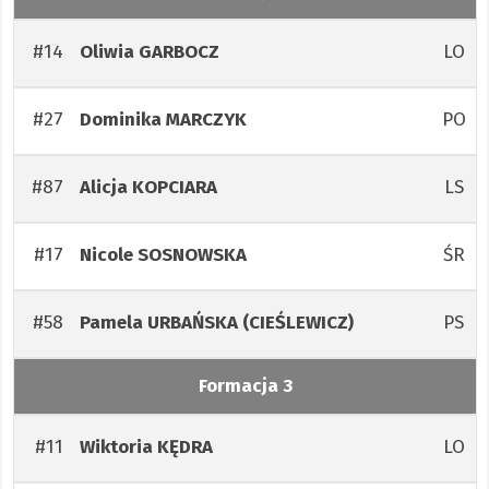
#14
LO
Oliwia
GARBOCZ
#27
PO
Dominika
MARCZYK
#87
LS
Alicja
KOPCIARA
#17
ŚR
Nicole
SOSNOWSKA
#58
PS
Pamela
URBAŃSKA (CIEŚLEWICZ)
Formacja 3
#11
LO
Wiktoria
KĘDRA