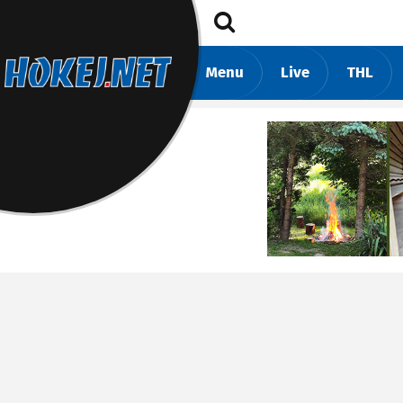
Menu
Live
THL