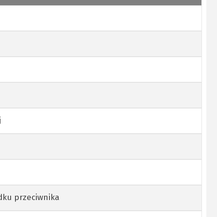
j
ku przeciwnika