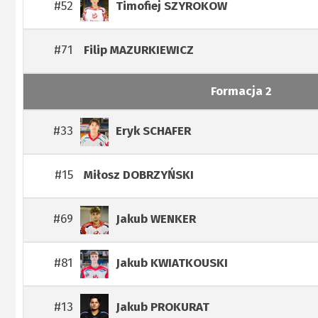
#52
Timofiej
SZYROKOW
#71
Filip
MAZURKIEWICZ
Formacja 2
#33
Eryk
SCHAFER
#15
Miłosz
DOBRZYŃSKI
#69
Jakub
WENKER
#81
Jakub
KWIATKOUSKI
#13
Jakub
PROKURAT