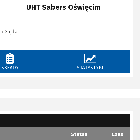
UHT Sabers Oświęcim
n Gajda
SKŁADY
STATYSTYKI
Status
Czas