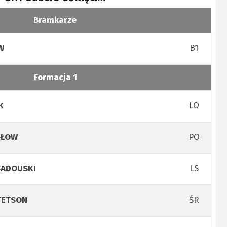
Bramkarze
B1
W
Formacja 1
LO
K
PO
OŁOW
LS
SADOUSKI
ŚR
TETSON