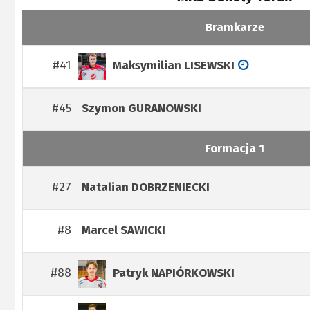
Bramkarze
#41
Maksymilian
LISEWSKI
#45
Szymon
GURANOWSKI
Formacja 1
#27
Natalian
DOBRZENIECKI
#8
Marcel
SAWICKI
#88
Patryk
NAPIÓRKOWSKI