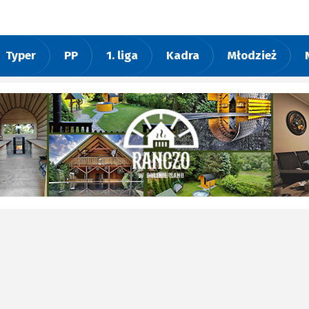
Typer
PP
1. liga
Kadra
Młodzież