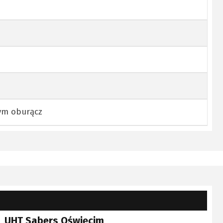
ym oburącz
UHT Sabers Oświęcim