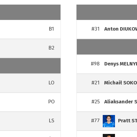
B1
#31
Anton
DIUKO
B2
#98
Denys
MELNY
LO
#21
Michaił
SOK
PO
#25
Aliaksander
LS
#77
Pratt
S