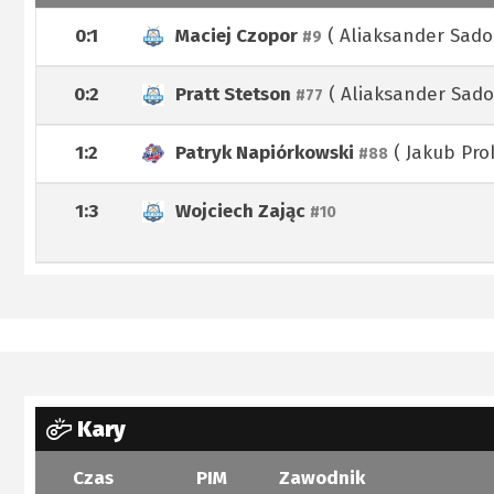
0:1
Maciej Czopor
(
Aliaksander Sado
#9
0:2
Pratt Stetson
(
Aliaksander Sad
#77
1:2
Patryk Napiórkowski
(
Jakub Pro
#88
1:3
Wojciech Zając
#10
Kary
Czas
PIM
Zawodnik