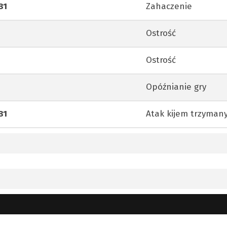
81
Zahaczenie
Ostrość
Ostrość
Opóźnianie gry
81
Atak kijem trzyman