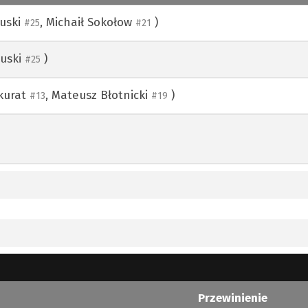
uski
,
Michaił Sokołow
)
#25
#21
ouski
)
#25
kurat
,
Mateusz Błotnicki
)
#13
#19
Przewinienie