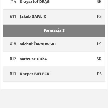
#14
ŚR
Krzysztof
DRĄG
#11
PS
Jakub
GAWLIK
Formacja 3
#18
LS
Michał
ŻARNOWSKI
#12
ŚR
Mateusz
GUŁA
#13
PS
Kacper
BIELECKI