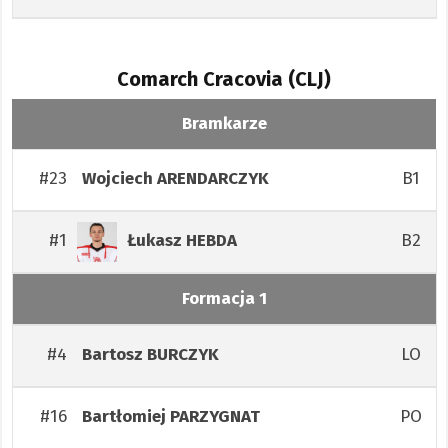
Comarch Cracovia (CLJ)
Bramkarze
#23
B1
Wojciech
ARENDARCZYK
#1
B2
Łukasz
HEBDA
Formacja 1
#4
LO
Bartosz
BURCZYK
#16
PO
Bartłomiej
PARZYGNAT