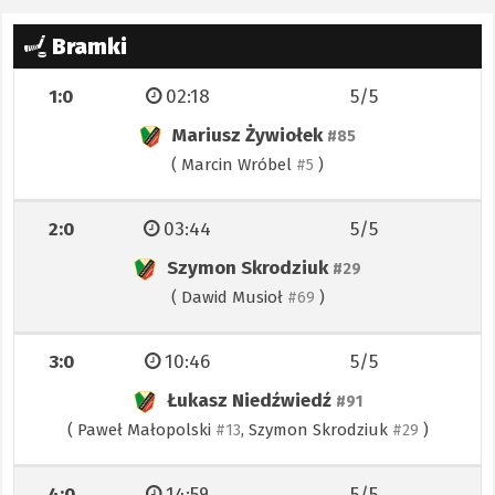
Bramki
1:0
02:18
5/5
Mariusz Żywiołek
#85
(
Marcin Wróbel
)
#5
2:0
03:44
5/5
Szymon Skrodziuk
#29
(
Dawid Musioł
)
#69
3:0
10:46
5/5
Łukasz Niedźwiedź
#91
(
Paweł Małopolski
,
Szymon Skrodziuk
)
#13
#29
4:0
14:59
5/5