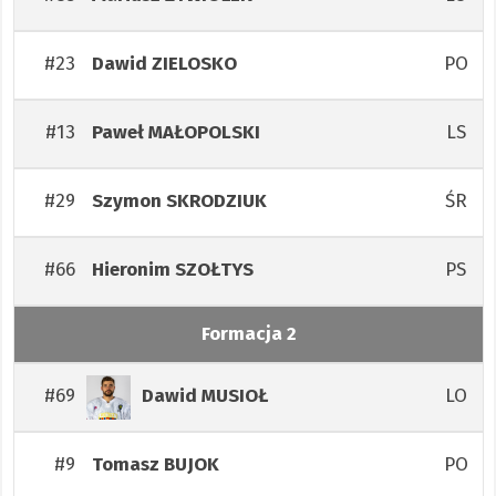
#23
PO
Dawid
ZIELOSKO
#13
LS
Paweł
MAŁOPOLSKI
#29
ŚR
Szymon
SKRODZIUK
#66
PS
Hieronim
SZOŁTYS
Formacja 2
#69
LO
Dawid
MUSIOŁ
#9
PO
Tomasz
BUJOK