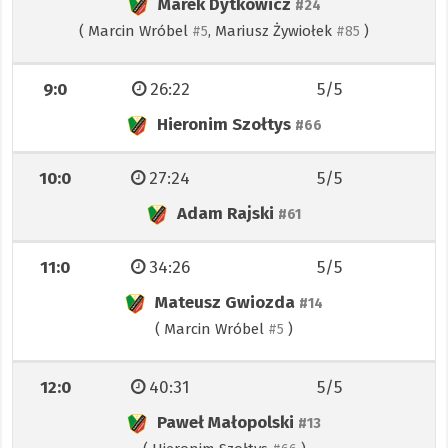
Marek Dytkowicz
#24
(
Marcin Wróbel
,
Mariusz Żywiołek
)
#5
#85
9:0
26:22
5/5
Hieronim Szołtys
#66
10:0
27:24
5/5
Adam Rajski
#61
11:0
34:26
5/5
Mateusz Gwiozda
#14
(
Marcin Wróbel
)
#5
12:0
40:31
5/5
Paweł Małopolski
#13