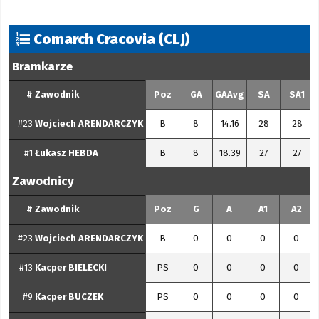
Comarch Cracovia (CLJ)
Bramkarze
#
Zawodnik
Poz
GA
GAAvg
SA
SA1
#23
Wojciech
ARENDARCZYK
B
8
14.16
28
28
#1
Łukasz
HEBDA
B
8
18.39
27
27
Zawodnicy
#
Zawodnik
Poz
G
A
A1
A2
#23
Wojciech
ARENDARCZYK
B
0
0
0
0
#13
Kacper
BIELECKI
PS
0
0
0
0
#9
Kacper
BUCZEK
PS
0
0
0
0