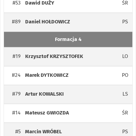
#53
ŚR
Dawid
DUŻY
#89
PS
Daniel
HOŁDOWICZ
Formacja 4
#19
LO
Krzysztof
KRZYSZTOFEK
#24
PO
Marek
DYTKOWICZ
#79
LS
Artur
KOWALSKI
#14
ŚR
Mateusz
GWIOZDA
#5
PS
Marcin
WRÓBEL