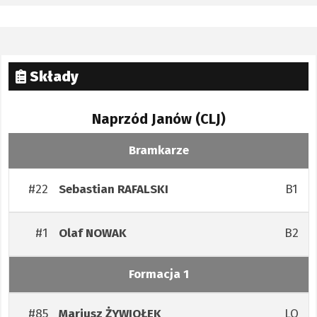
Składy
Naprzód Janów (CLJ)
Bramkarze
#22
B1
Sebastian
RAFALSKI
#1
B2
Olaf
NOWAK
Formacja 1
#85
LO
Mariusz
ŻYWIOŁEK