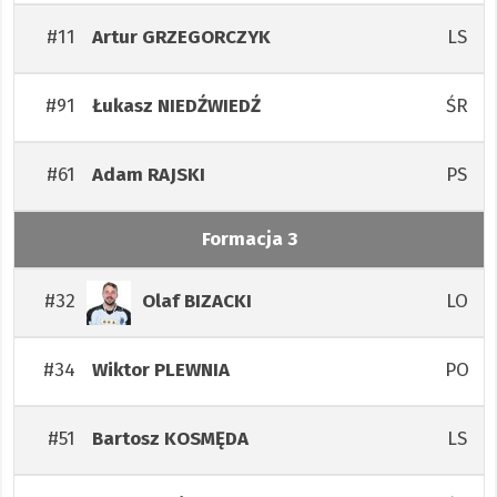
#11
LS
Artur
GRZEGORCZYK
#91
ŚR
Łukasz
NIEDŹWIEDŹ
#61
PS
Adam
RAJSKI
Formacja 3
#32
LO
Olaf
BIZACKI
#34
PO
Wiktor
PLEWNIA
#51
LS
Bartosz
KOSMĘDA