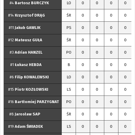
#4
Bartosz
BURCZYK
LO
0
0
0
0
#14
Krzysztof
DRĄG
ŚR
0
0
0
0
#11
Jakub
GAWLIK
PS
0
0
0
0
#12
Mateusz
GUŁA
ŚR
0
0
0
0
#3
Adrian
HANZEL
PO
0
0
0
0
#1
Łukasz
HEBDA
B
0
0
0
0
#6
Filip
KOWALEWSKI
LO
0
0
0
0
#15
Piotr
KOZŁOWSKI
LS
0
0
0
0
#16
Bartłomiej
PARZYGNAT
PO
0
0
0
0
#8
Jarosław
SAP
ŚR
0
0
0
0
#19
Adam
ŚWIADEK
LS
0
0
0
0