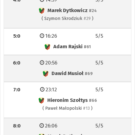
Marek Dytkowicz
#24
(
Szymon Skrodziuk
)
#29
5:0
16:26
5/5
Adam Rajski
#61
6:0
20:56
5/5
Dawid Musioł
#69
7:0
23:12
5/5
Hieronim Szołtys
#66
(
Paweł Małopolski
)
#13
8:0
26:06
5/5