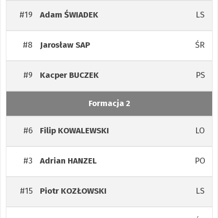
#19
LS
Adam
ŚWIADEK
#8
ŚR
Jarosław
SAP
#9
PS
Kacper
BUCZEK
Formacja 2
#6
LO
Filip
KOWALEWSKI
#3
PO
Adrian
HANZEL
#15
LS
Piotr
KOZŁOWSKI