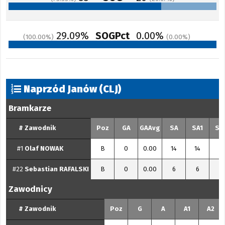
29.09%
SOGPct
0.00%
100.00
0.00
Naprzód Janów (CLJ)
Bramkarze
#
Zawodnik
Poz
GA
GAAvg
SA
SA1
SA
#1
Olaf
NOWAK
B
0
0.00
14
14
0
#22
Sebastian
RAFALSKI
B
0
0.00
6
6
0
Zawodnicy
#
Zawodnik
Poz
G
A
A1
A2