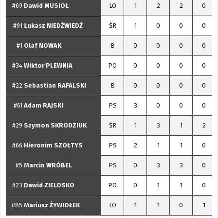
#69
Dawid
MUSIOŁ
LO
1
2
2
0
#91
Łukasz
NIEDŹWIEDŹ
ŚR
1
0
0
0
#1
Olaf
NOWAK
B
0
0
0
0
#34
Wiktor
PLEWNIA
PO
0
0
0
0
#22
Sebastian
RAFALSKI
B
0
0
0
0
#61
Adam
RAJSKI
PS
3
0
0
0
#29
Szymon
SKRODZIUK
ŚR
1
3
1
2
#66
Hieronim
SZOŁTYS
PS
2
1
1
0
#5
Marcin
WRÓBEL
PS
0
3
3
0
#23
Dawid
ZIELOSKO
PO
0
1
1
0
#85
Mariusz
ŻYWIOŁEK
LO
1
1
0
1