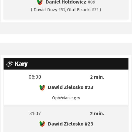
Daniel Hołdowicz
#89
(
Dawid Duży
,
Olaf Bizacki
)
#53
#32
Kary
06:00
2 min.
Dawid Zielosko
#23
Opóźnianie gry
31:07
2 min.
Dawid Zielosko
#23