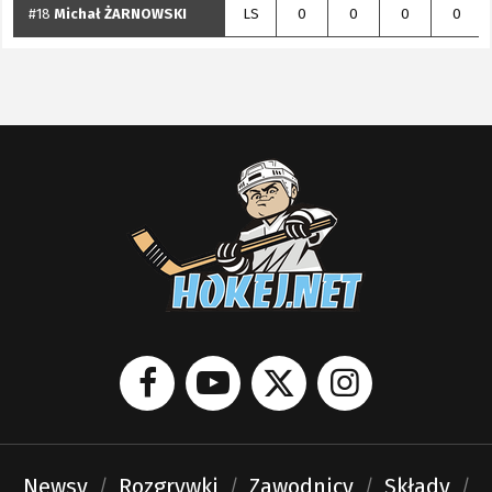
#18
Michał
ŻARNOWSKI
LS
0
0
0
0
Newsy
Rozgrywki
Zawodnicy
Składy