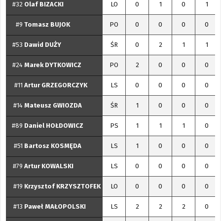
#32
Olaf
BIZACKI
LO
0
1
0
1
#9
Tomasz
BUJOK
PO
0
0
0
0
#53
Dawid
DUŻY
ŚR
0
2
1
1
#24
Marek
DYTKOWICZ
PO
2
0
0
0
#11
Artur
GRZEGORCZYK
LS
0
0
0
0
#14
Mateusz
GWIOZDA
ŚR
1
0
0
0
#89
Daniel
HOŁDOWICZ
PS
1
1
1
0
#51
Bartosz
KOSMĘDA
LS
1
0
0
0
#79
Artur
KOWALSKI
LS
0
0
0
0
#19
Krzysztof
KRZYSZTOFEK
LO
0
0
0
0
#13
Paweł
MAŁOPOLSKI
LS
2
2
2
0