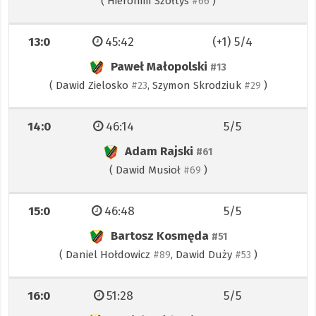
(
Hieronim Szołtys
)
#66
13:0
45:42
(+1) 5/4
Paweł Małopolski
#13
(
Dawid Zielosko
,
Szymon Skrodziuk
)
#23
#29
14:0
46:14
5/5
Adam Rajski
#61
(
Dawid Musioł
)
#69
15:0
46:48
5/5
Bartosz Kosmęda
#51
(
Daniel Hołdowicz
,
Dawid Duży
)
#89
#53
16:0
51:28
5/5