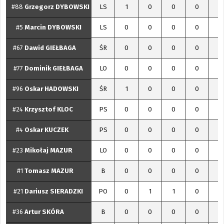
#88
Grzegorz
DYBOWSKI
LS
1
0
0
0
1
#5
Marcin
DYBOWSKI
LS
0
0
0
0
0
#67
Dawid
GIEŁBAGA
ŚR
0
0
0
0
0
#77
Dominik
GIEŁBAGA
LO
0
0
0
0
0
#96
Oskar
HADOWSKI
ŚR
1
0
0
0
1
#24
Krzysztof
KLOC
PS
0
0
0
0
0
#4
Oskar
KUCZEK
PS
0
0
0
0
0
#23
Mikołaj
MAZUR
LO
0
0
0
0
0
#1
Tomasz
MAZUR
B
0
0
0
0
0
#21
Dariusz
SIERADZKI
PO
0
1
1
0
1
#36
Artur
SKÓRA
B
0
0
0
0
0