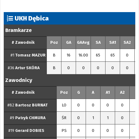
UKH Dębica
Bramkarze
#
Zawodnik
Poz
GA
GAAvg
SA
SA1
SA2
#1
Tomasz
MAZUR
B
16
16.00
65
65
0
#36
Artur
SKÓRA
B
0
0
0
0
0
Zawodnicy
#
Zawodnik
Poz
G
A
A1
A2
P
#82
Bartosz
BURNAT
LO
0
0
0
0
0
#9
Patryk
CHMURA
ŚR
0
1
1
0
1
#19
Gerard
DOBIES
PS
0
0
0
0
0