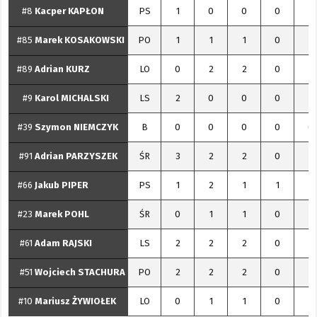
#8
Kacper
KAPŁON
PS
1
0
0
0
1
#85
Marek
KOSAKOWSKI
PO
1
1
1
0
2
#89
Adrian
KURZ
LO
0
2
2
0
2
#9
Karol
MICHALSKI
LS
2
0
0
0
2
#39
Szymon
NIEMCZYK
B
0
0
0
0
0
#91
Adrian
PARZYSZEK
ŚR
3
2
2
0
5
#66
Jakub
PIPER
PS
1
2
1
1
3
#23
Marek
POHL
ŚR
0
1
1
0
1
#61
Adam
RAJSKI
LS
2
2
2
0
4
#51
Wojciech
STACHURA
PO
2
2
2
0
4
#10
Mariusz
ŻYWIOŁEK
LO
0
1
1
0
1