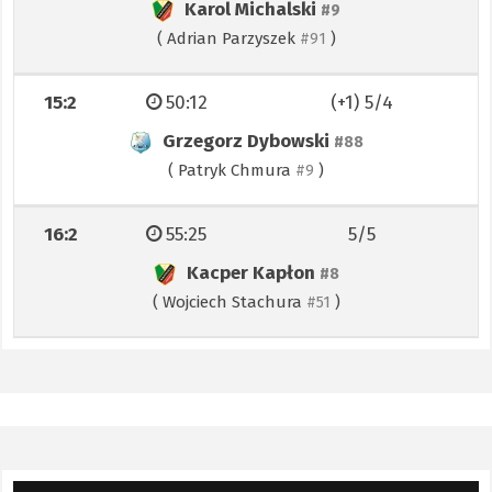
Karol Michalski
#9
(
Adrian Parzyszek
)
#91
15:2
50:12
(+1) 5/4
Grzegorz Dybowski
#88
(
Patryk Chmura
)
#9
16:2
55:25
5/5
Kacper Kapłon
#8
(
Wojciech Stachura
)
#51