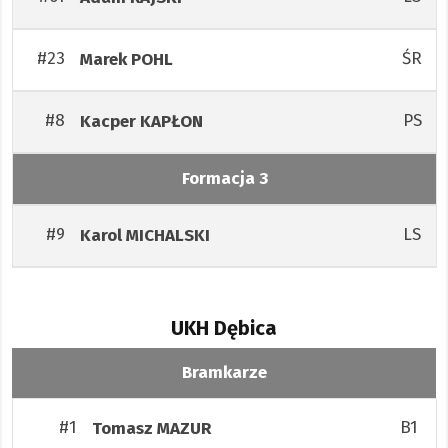
#23
ŚR
Marek
POHL
#8
PS
Kacper
KAPŁON
Formacja 3
#9
LS
Karol
MICHALSKI
UKH Dębica
Bramkarze
#1
B1
Tomasz
MAZUR