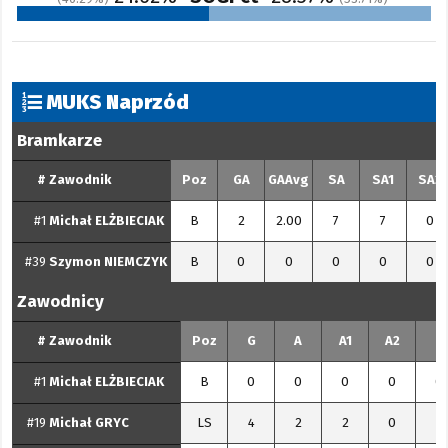
MUKS Naprzód
Bramkarze
#
Zawodnik
Poz
GA
GAAvg
SA
SA1
SA2
#1
Michał
ELŻBIECIAK
B
2
2.00
7
7
0
#39
Szymon
NIEMCZYK
B
0
0
0
0
0
Zawodnicy
#
Zawodnik
Poz
G
A
A1
A2
P
#1
Michał
ELŻBIECIAK
B
0
0
0
0
0
#19
Michał
GRYC
LS
4
2
2
0
6