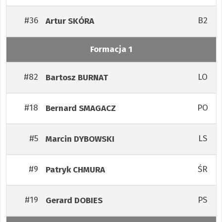
#36
B2
Artur
SKÓRA
Formacja 1
#82
LO
Bartosz
BURNAT
#18
PO
Bernard
SMAGACZ
#5
LS
Marcin
DYBOWSKI
#9
ŚR
Patryk
CHMURA
#19
PS
Gerard
DOBIES