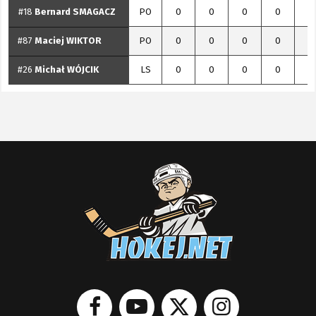
#18
Bernard
SMAGACZ
PO
0
0
0
0
0
#87
Maciej
WIKTOR
PO
0
0
0
0
0
#26
Michał
WÓJCIK
LS
0
0
0
0
0