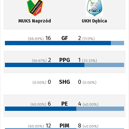
MUKS Naprzód
UKH Dębica
16
GF
2
88.89
11.11
2
PPG
1
66.67
33.33
0
SHG
0
0.00
0.00
6
PE
4
60.00
40.00
12
PIM
8
60.00
40.00