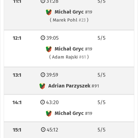
11:1
31:28
5/5
Michał Gryc
#19
(
Marek Pohl
)
#23
12:1
39:05
5/5
Michał Gryc
#19
(
Adam Rajski
)
#61
13:1
39:59
5/5
Adrian Parzyszek
#91
14:1
43:20
5/5
Michał Gryc
#19
15:1
45:12
5/5