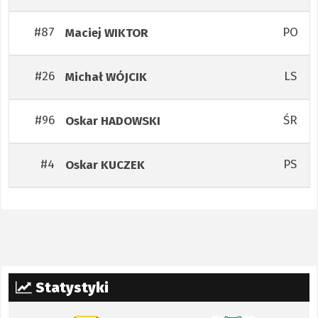
#87
PO
Maciej
WIKTOR
#26
LS
Michał
WÓJCIK
#96
ŚR
Oskar
HADOWSKI
#4
PS
Oskar
KUCZEK
Statystyki