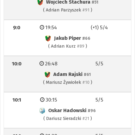
Wojciech Stachura
#51
(
Adrian Parzyszek
)
#91
9:0
19:54
(+1) 5/4
Jakub Piper
#66
(
Adrian Kurz
)
#89
10:0
26:48
5/5
Adam Rajski
#61
(
Mariusz Żywiołek
)
#10
10:1
30:15
5/5
Oskar Hadowski
#96
(
Dariusz Sieradzki
)
#21