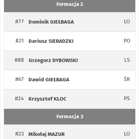
Formacja 2
#77
LO
Dominik
GIEŁBAGA
#21
PO
Dariusz
SIERADZKI
#88
LS
Grzegorz
DYBOWSKI
#67
ŚR
Dawid
GIEŁBAGA
#24
PS
Krzysztof
KLOC
Formacja 3
#23
LO
Mikołaj
MAZUR