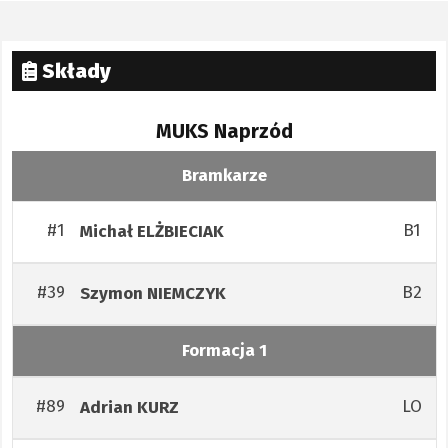
Składy
MUKS Naprzód
Bramkarze
#1
B1
Michał
ELŻBIECIAK
#39
B2
Szymon
NIEMCZYK
Formacja 1
#89
LO
Adrian
KURZ