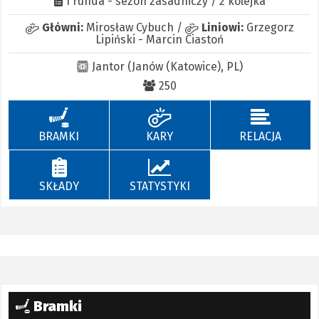
I runda - sezon zasadniczy / 2 kolejka
Główni:
Mirosław Cybuch
/
Liniowi:
Grzegorz
Lipiński
-
Marcin Ciastoń
Jantor (Janów (Katowice), PL)
250
BRAMKI
KARY
RELACJA
SKŁADY
STATYSTYKI
Bramki