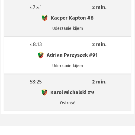
47:41
2 min.
Kacper Kapłon
#8
Uderzanie kijem
48:13
2 min.
Adrian Parzyszek
#91
Uderzanie kijem
58:25
2 min.
Karol Michalski
#9
Ostrość