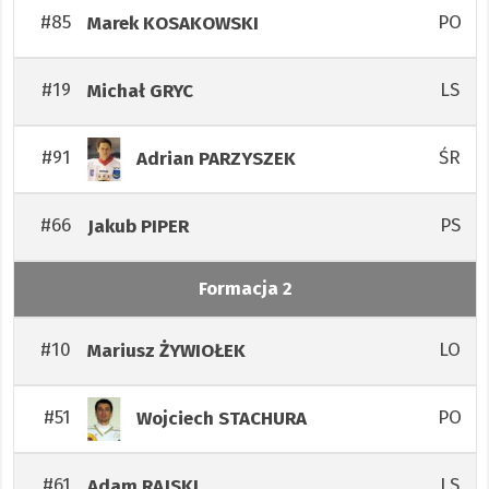
#85
PO
Marek
KOSAKOWSKI
#19
LS
Michał
GRYC
#91
ŚR
Adrian
PARZYSZEK
#66
PS
Jakub
PIPER
Formacja 2
#10
LO
Mariusz
ŻYWIOŁEK
#51
PO
Wojciech
STACHURA
#61
LS
Adam
RAJSKI