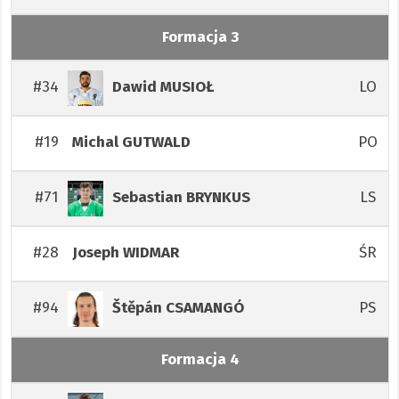
Formacja 3
#34
LO
Dawid
MUSIOŁ
#19
PO
Michal
GUTWALD
#71
LS
Sebastian
BRYNKUS
#28
ŚR
Joseph
WIDMAR
#94
PS
Štěpán
CSAMANGÓ
Formacja 4