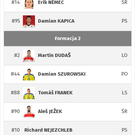
#14
ŚR
Erik
NĚMEC
#95
PS
Damian
KAPICA
Formacja 2
#2
LO
Martin
DUDAŠ
#44
PO
Damian
SZUROWSKI
#88
LS
Tomáš
FRANEK
#90
ŚR
Aleš
JEŽEK
#10
PS
Richard
NEJEZCHLEB