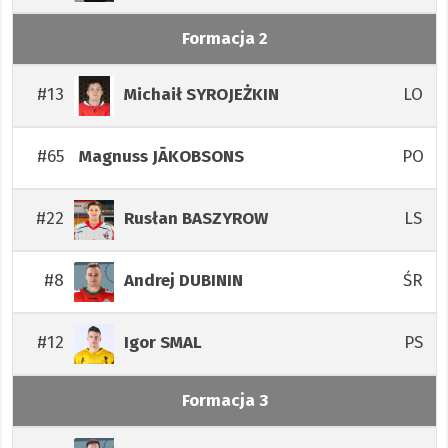
Formacja 2
#13
LO
Michaił
SYROJEŻKIN
#65
PO
Magnuss
JĀKOBSONS
#22
LS
Rusłan
BASZYROW
#8
ŚR
Andrej
DUBININ
#12
PS
Igor
SMAL
Formacja 3