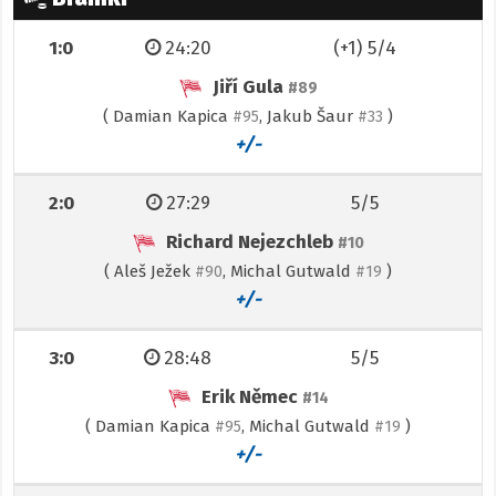
Bramki
1:0
24:20
(+1) 5/4
Jiří Gula
#89
(
Damian Kapica
,
Jakub Šaur
)
#95
#33
+/-
2:0
27:29
5/5
Richard Nejezchleb
#10
(
Aleš Ježek
,
Michal Gutwald
)
#90
#19
+/-
3:0
28:48
5/5
Erik Němec
#14
(
Damian Kapica
,
Michal Gutwald
)
#95
#19
+/-