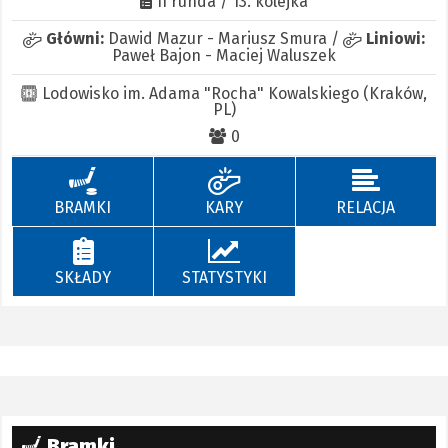
II runda / 13. kolejka
Główni:
Dawid Mazur
-
Mariusz Smura
/
Liniowi:
Paweł Bajon
-
Maciej Waluszek
Lodowisko im. Adama "Rocha" Kowalskiego (Kraków,
PL)
0
BRAMKI
KARY
RELACJA
SKŁADY
STATYSTYKI