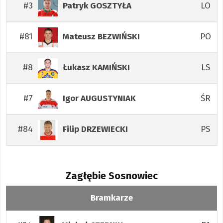
#3
LO
Patryk
GOSZTYŁA
#81
PO
Mateusz
BEZWIŃSKI
#8
LS
Łukasz
KAMIŃSKI
#7
ŚR
Igor
AUGUSTYNIAK
#84
PS
Filip
DRZEWIECKI
Zagłębie Sosnowiec
Bramkarze