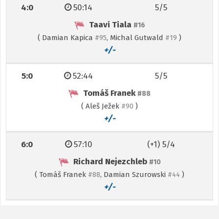
4:0
50:14
5/5
Taavi Tiala
#16
(
Damian Kapica
,
Michal Gutwald
)
#95
#19
+/-
5:0
52:44
5/5
Tomáš Franek
#88
(
Aleš Ježek
)
#90
+/-
6:0
57:10
(+1) 5/4
Richard Nejezchleb
#10
(
Tomáš Franek
,
Damian Szurowski
)
#88
#44
+/-