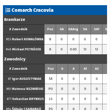
Comarch Cracovia
Bramkarze
#
Zawodnik
Poz
GA
GAAvg
SA
SA1
SA
#53
Robert
KOWALÓWKA
B
0
0
0
0
0
#48
Michael
PETRÁSEK
B
0
0.00
13
13
0
Zawodnicy
#
Zawodnik
Poz
G
A
A1
A2
P
#7
Igor
AUGUSTYNIAK
ŚR
0
0
0
0
0
#81
Mateusz
BEZWIŃSKI
PO
0
0
0
0
0
#71
Sebastian
BRYNKUS
LS
0
0
0
0
0
#94
Štěpán
CSAMANGÓ
PS
0
0
0
0
0