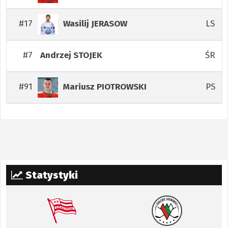
#17
LS
Wasilij
JERASOW
#7
ŚR
Andrzej
STOJEK
#91
PS
Mariusz
PIOTROWSKI
Statystyki