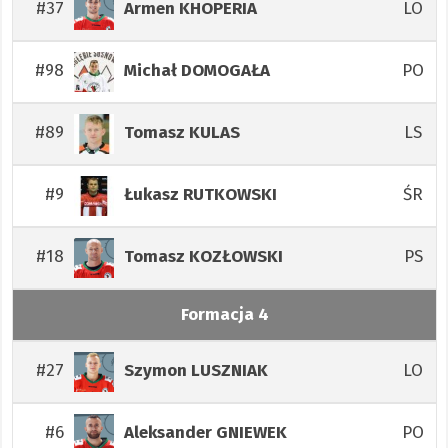
#37
LO
Armen
KHOPERIA
#98
PO
Michał
DOMOGAŁA
#89
LS
Tomasz
KULAS
#9
ŚR
Łukasz
RUTKOWSKI
#18
PS
Tomasz
KOZŁOWSKI
Formacja 4
#27
LO
Szymon
LUSZNIAK
#6
PO
Aleksander
GNIEWEK