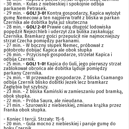
- 30 min. - Kulas z niebieskiej i spokojnie odbija
parkanem Petrasek.
- 29 min. -
GOL! 3-0!
Kontra gospodarzy, Kapica wyłożył
gumę Nemecowi a ten najpierw trafił z bliska w parkan
Czernika ale dobitka była już skuteczna
- 28 min. -
GOL! 2-0!
Prawie całą długość lodowiska
popędził Nejezchleb i uderzył zza bulika zaskakując
Czernika. Bramkarz gości przepuścił nie najmocniejszy
strzał Czecha pomiędzy parkanami.
- 27 min. - W boczny słupek Nemec, próbował z
półobrotu dobijać Kapica ale obok słupka
- 26 min. - Przycisnęli gospodarze, strzelał Kapica i
odbija Czernik.
- 25 min. -
GOL! 1-0!
Kapica do Guli, jego pierwszy strzał
zablokował obrońca ale dobitka ląduje pomiędzy
parkany Czernika.
- 24 min. - W przewadze gospodarze. Z bliska Csamango
odbija Czernik blisko dobitki Jezek lecz bramkarz
Zagłębia był szybszy.
- 23 min. - Z bliska Kamiński w zamieszaniu pod bramką,
obok słupka.
- 22 min. - Próba Saura, ale nieudana.
- 21 min. - Szurowski z niebieskiej, zmiana krążka przez
Franka obok słupka.
- Koniec I tercji. Strzały: 15-6
- 20 min. - Gula mocno z niebieskiej i paruje gumę do
boku Czernik.