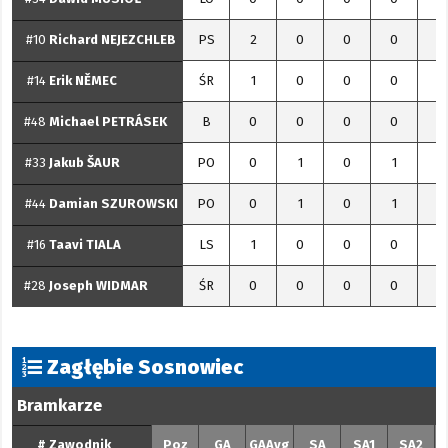
#34
Dawid
MUSIOŁ
LO
0
0
0
0
0
#10
Richard
NEJEZCHLEB
PS
2
0
0
0
2
#14
Erik
NĚMEC
ŚR
1
0
0
0
1
#48
Michael
PETRÁSEK
B
0
0
0
0
0
#33
Jakub
ŠAUR
PO
0
1
0
1
1
#44
Damian
SZUROWSKI
PO
0
1
0
1
1
#16
Taavi
TIALA
LS
1
0
0
0
1
#28
Joseph
WIDMAR
ŚR
0
0
0
0
0
Zagłębie Sosnowiec
Bramkarze
#
Zawodnik
Poz
GA
GAAvg
SA
SA1
SA2