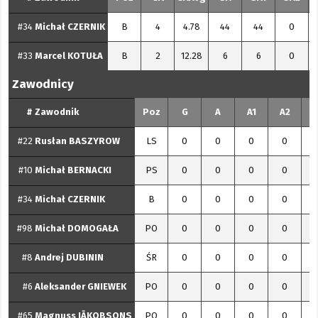
#34
Michał
CZERNIK
B
4
4.78
44
44
0
#33
Marcel
KOTUŁA
B
2
12.28
6
6
0
Zawodnicy
#
Zawodnik
Poz
G
A
A1
A2
#22
Rusłan
BASZYROW
LS
0
0
0
0
#10
Michał
BERNACKI
PS
0
0
0
0
#34
Michał
CZERNIK
B
0
0
0
0
#98
Michał
DOMOGAŁA
PO
0
0
0
0
#8
Andrej
DUBININ
ŚR
0
0
0
0
#6
Aleksander
GNIEWEK
PO
0
0
0
0
#65
Magnuss
JĀKOBSONS
PO
0
0
0
0