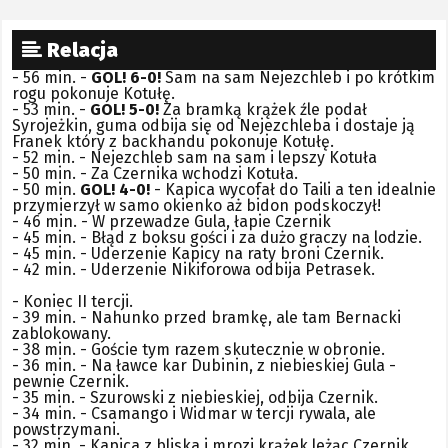
Relacja
- 56 min. -
GOL! 6-0!
Sam na sam Nejezchleb i po krótkim
rogu pokonuje Kotułę.
- 53 min. -
GOL! 5-0!
Za bramką krążek źle podał
Syrojeżkin, guma odbija się od Nejezchleba i dostaje ją
Franek który z backhandu pokonuje Kotułę.
- 52 min. - Nejezchleb sam na sam i lepszy Kotuła
- 50 min. - Za Czernika wchodzi Kotuła.
- 50 min.
GOL! 4-0!
- Kapica wycofał do Taili a ten idealnie
przymierzył w samo okienko aż bidon podskoczył!
- 46 min. - W przewadze Gula, łapie Czernik
- 45 min. - Błąd z boksu gości i za dużo graczy na lodzie.
- 45 min. - Uderzenie Kapicy na raty broni Czernik.
- 42 min. - Uderzenie Nikiforowa odbija Petrasek.
- Koniec II tercji.
- 39 min. - Nahunko przed bramkę, ale tam Bernacki
zablokowany.
- 38 min. - Goście tym razem skutecznie w obronie.
- 36 min. - Na ławce kar Dubinin, z niebieskiej Gula -
pewnie Czernik.
- 35 min. - Szurowski z niebieskiej, odbija Czernik.
- 34 min. - Csamango i Widmar w tercji rywala, ale
powstrzymani.
- 32 min. - Kapica z bliska i mrozi krążek leżąc Czernik.