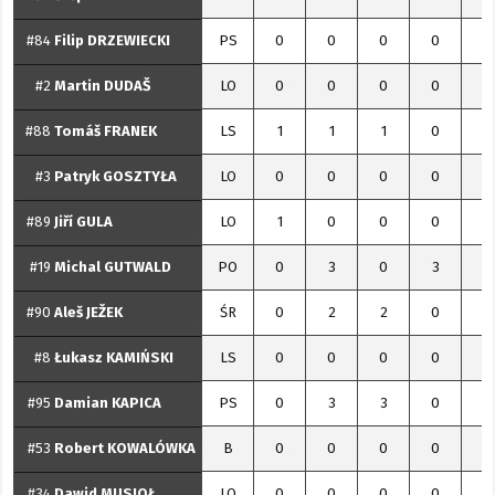
#84
Filip
DRZEWIECKI
PS
0
0
0
0
0
#2
Martin
DUDAŠ
LO
0
0
0
0
0
#88
Tomáš
FRANEK
LS
1
1
1
0
2
#3
Patryk
GOSZTYŁA
LO
0
0
0
0
0
#89
Jiří
GULA
LO
1
0
0
0
1
#19
Michal
GUTWALD
PO
0
3
0
3
3
#90
Aleš
JEŽEK
ŚR
0
2
2
0
2
#8
Łukasz
KAMIŃSKI
LS
0
0
0
0
0
#95
Damian
KAPICA
PS
0
3
3
0
3
#53
Robert
KOWALÓWKA
B
0
0
0
0
0