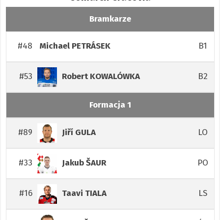
Bramkarze
#48
B1
Michael
PETRÁSEK
#53
B2
Robert
KOWALÓWKA
Formacja 1
#89
LO
Jiří
GULA
#33
PO
Jakub
ŠAUR
#16
LS
Taavi
TIALA