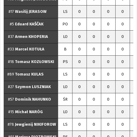
#17
Wasilij
JERASOW
LS
0
0
0
0
#5
Eduard
KAŠČAK
PO
0
0
0
0
#37
Armen
KHOPERIA
LO
0
0
0
0
#33
Marcel
KOTUŁA
B
0
0
0
0
#18
Tomasz
KOZŁOWSKI
PS
0
0
0
0
#89
Tomasz
KULAS
LS
0
0
0
0
#27
Szymon
LUSZNIAK
LO
0
0
0
0
#57
Dominik
NAHUNKO
ŚR
0
0
0
0
#15
Michał
NARÓG
LO
0
0
0
0
#78
Jewgienij
NIKIFOROW
LS
0
0
0
0