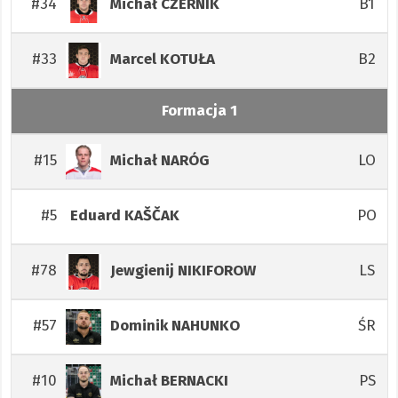
#34
B1
Michał
CZERNIK
#33
B2
Marcel
KOTUŁA
Formacja 1
#15
LO
Michał
NARÓG
#5
PO
Eduard
KAŠČAK
#78
LS
Jewgienij
NIKIFOROW
#57
ŚR
Dominik
NAHUNKO
#10
PS
Michał
BERNACKI