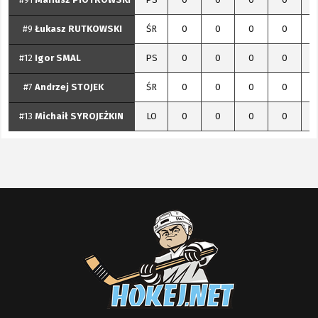
#91
Mariusz
PIOTROWSKI
PS
0
0
0
0
#9
Łukasz
RUTKOWSKI
ŚR
0
0
0
0
#12
Igor
SMAL
PS
0
0
0
0
#7
Andrzej
STOJEK
ŚR
0
0
0
0
#13
Michaił
SYROJEŻKIN
LO
0
0
0
0