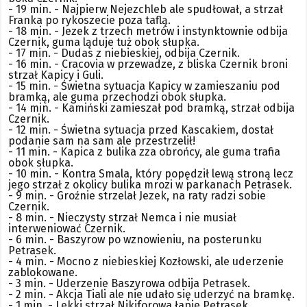
- 19 min. - Najpierw Nejezchleb ale spudłował, a strzał
Franka po rykoszecie poza taflą.
- 18 min. - Jezek z trzech metrów i instynktownie odbija
Czernik, guma ląduje tuż obok słupka.
- 17 min. - Dudas z niebieskiej, odbija Czernik.
- 16 min. - Cracovia w przewadze, z bliska Czernik broni
strzał Kapicy i Guli.
- 15 min. - Świetna sytuacja Kapicy w zamieszaniu pod
bramką, ale guma przechodzi obok słupka.
- 14 min. - Kamiński zamieszał pod bramką, strzał odbija
Czernik.
- 12 min. - Świetna sytuacja przed Kascakiem, dostał
podanie sam na sam ale przestrzelił!
- 11 min. - Kapica z bulika zza obrońcy, ale guma trafia
obok słupka.
- 10 min. - Kontra Smala, który popędził lewą stroną lecz
jego strzał z okolicy bulika mrozi w parkanach Petrasek.
- 9 min. - Groźnie strzelał Jezek, na raty radzi sobie
Czernik.
- 8 min. - Nieczysty strzał Nemca i nie musiał
interweniować Czernik.
- 6 min. - Baszyrow po wznowieniu, na posterunku
Petrasek.
- 4 min. - Mocno z niebieskiej Kozłowski, ale uderzenie
zablokowane.
- 3 min. - Uderzenie Baszyrowa odbija Petrasek.
- 2 min. - Akcja Tiali ale nie udało się uderzyć na bramkę.
- 1 min. - Lekki strzał Nikiforowa łapie Petrasek.