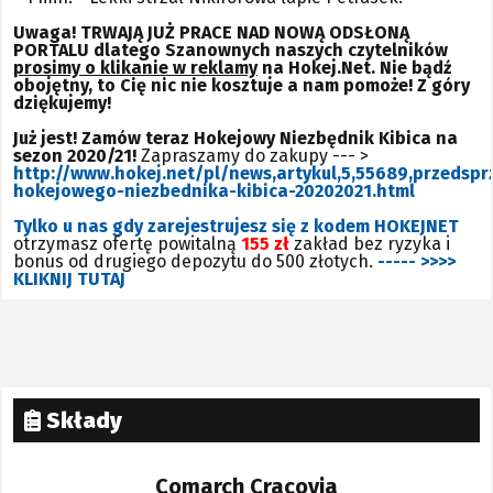
Uwaga! TRWAJĄ JUŻ PRACE NAD NOWĄ ODSŁONĄ
PORTALU dlatego Szanownych naszych czytelników
prosimy o klikanie w reklamy
na Hokej.Net. Nie bądź
obojętny, to Cię nic nie kosztuje a nam pomoże! Z góry
dziękujemy!
Już jest! Zamów teraz Hokejowy Niezbędnik Kibica na
sezon 2020/21!
Zapraszamy do zakupy --- >
http://www.hokej.net/pl/news,artykul,5,55689,przedspr
hokejowego-niezbednika-kibica-20202021.html
Tylko u nas gdy zarejestrujesz się z kodem HOKEJNET
otrzymasz ofertę powitalną
155 zł
zakład bez ryzyka i
bonus od drugiego depozytu do 500 złotych.
----- >>>>
KLIKNIJ TUTAJ
Składy
Comarch Cracovia