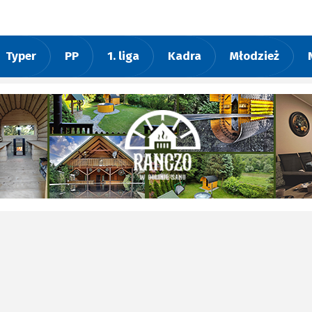
Typer
PP
1. liga
Kadra
Młodzież