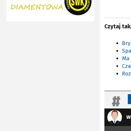
Czytaj tak
Bry
Spa
Ma 
Cza
Roz
w