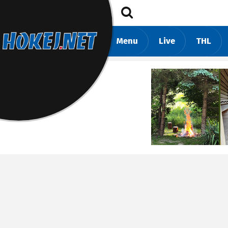
Menu
Live
THL