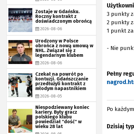
Użytkowni
Zostaje w Gdańsku.
3 punkty z
Roczny kontrakt z
doświadczonym obrońcą
2 punkty z
2026-08-06
1 punkt za
Urodzony w Polsce
obrońca z nową umową w
- Nie pun
NHL. Związał się z
legendarnym klubem
2026-08-06
Pełny regu
Czekał na powrót po
kontuzji. Gdańszczanie
nagrod.ht
przedłużyli kontrakt z
młodym napastnikiem
2026-08-05
Niespodziewany koniec
Po każdym
kariery. Były gracz
polskiego klubu
powiedział "dość" w
Dzisiaj ty
wieku 28 lat