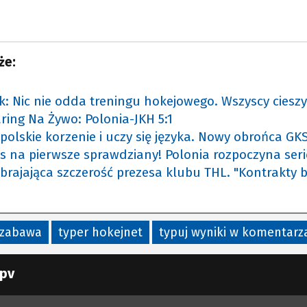
że:
k: Nic nie odda treningu hokejowego. Wszyscy cieszy
ring Na Żywo: Polonia-JKH 5:1
polskie korzenie i uczy się języka. Nowy obrońca GK
s na pierwsze sprawdziany! Polonia rozpoczyna seri
brajająca szczerość prezesa klubu THL. "Kontrakty 
zabawa
typer hokejnet
typuj wyniki w komentarz
pv