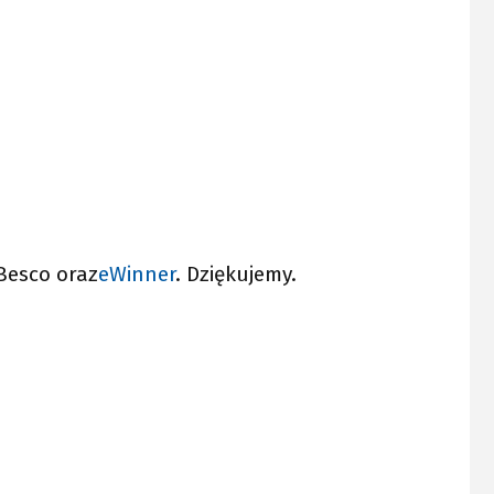
 Besco oraz
eWinner
. Dziękujemy.