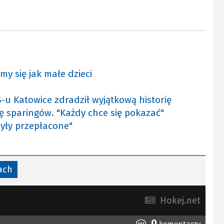
my się jak małe dzieci
S-u Katowice zdradził wyjątkową historię
ę sparingów. "Każdy chce się pokazać"
były przepłacone"
ach
Hokej.net
0