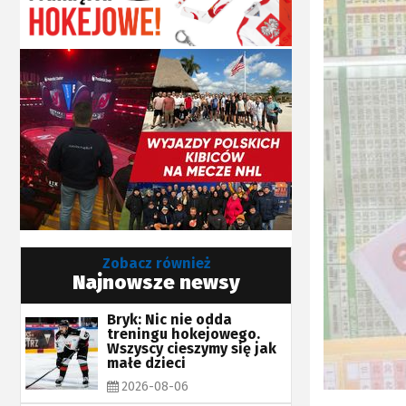
Zobacz również
Najnowsze newsy
Bryk: Nic nie odda
treningu hokejowego.
Wszyscy cieszymy się jak
małe dzieci
2026-08-06