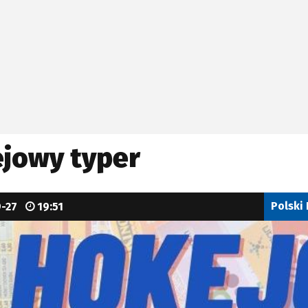
jowy typer
Polski
9-27
19:51