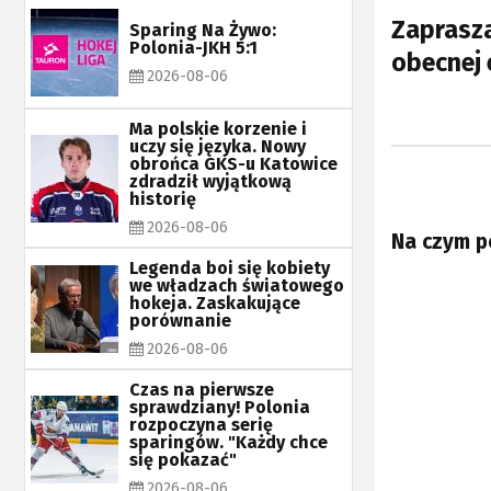
Zaprasza
Sparing Na Żywo:
Polonia-JKH 5:1
obecnej 
2026-08-06
Ma polskie korzenie i
uczy się języka. Nowy
obrońca GKS-u Katowice
zdradził wyjątkową
historię
2026-08-06
Na czym p
Legenda boi się kobiety
we władzach światowego
hokeja. Zaskakujące
porównanie
2026-08-06
Czas na pierwsze
sprawdziany! Polonia
rozpoczyna serię
sparingów. "Każdy chce
się pokazać"
2026-08-06