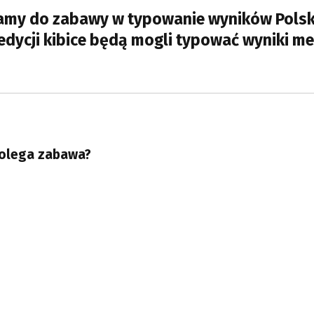
my do zabawy w typowanie wyników Polskie
edycji kibice będą mogli typować wyniki
olega zabawa?