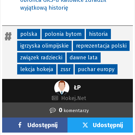
wyjątkową historię
polska
polonia bytom
historia
igrzyska olimpijskie
reprezentacja polski
związek radziecki
dawne lata
lekcja hokeja
zssr
puchar europy
ŁP
Hokej.Net
0
komentarzy
Udostępnij
Udostępnij