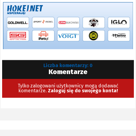
Liczba komentarzy: 0
Komentarze
Tylko zalogowani użytkownicy mogą dodawać
komentarze.
Zaloguj się do swojego konta!