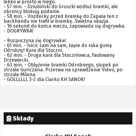
lekko w prosto w niego.
- 57 min. - Dziubiński do Gruszki wzdłuż bramki, ale
obrońcy blokują podanie.
- 58 min. - Vozdecky przed bramkę do Zapała ten z
backhandu nie trafił w bramkę. Świetna okazja.
- 16 sekund do końca meczu, zapowiada się dogrywka.
- DOGRYWKA!
- Rozpoczyna się dogrywka!
- 61 min. - Ivicic sam na sam, łapie do raka gumę
Odrobny! Kara dla Stoczni.
- 62 min. - Druga kara dla Stoczniowca, faulowany
Drzewiecki.
- 63 min. - Oblężenie bramki Odrobnego, słupek po
strzale Guriczana. Przerwa na sprawdzenie Video, po
strzale Milana.
- GOLLLLLL 3-2 dla Ciarko KH SANOK!
Składy