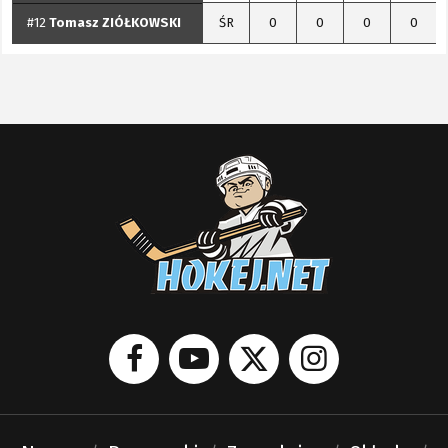
#12
Tomasz
ZIÓŁKOWSKI
ŚR
0
0
0
0