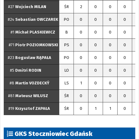
#27
Wojciech
MILAN
ŚR
2
0
0
0
#24
Sebastian
OWCZAREK
PO
0
0
0
0
#1
Michał
PLASKIEWICZ
B
0
0
0
0
#71
Piotr
POZIOMKOWSKI
PS
0
0
0
0
#23
Bogusław
RĄPAŁA
PO
0
0
0
0
#5
Dmitri
RODIN
LO
0
0
0
0
#8
Martin
VOZDECKÝ
LS
1
0
0
0
#81
Mateusz
WILUSZ
ŚR
0
0
0
0
#19
Krzysztof
ZAPAŁA
ŚR
0
1
1
0
GKS Stoczniowiec Gdańsk