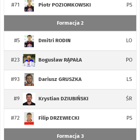
#71
PS
Piotr
POZIOMKOWSKI
Formacja 2
#5
LO
Dmitri
RODIN
#23
PO
Bogusław
RĄPAŁA
#93
LS
Dariusz
GRUSZKA
#9
ŚR
Krystian
DZIUBIŃSKI
#72
PS
Filip
DRZEWIECKI
Formacja 3