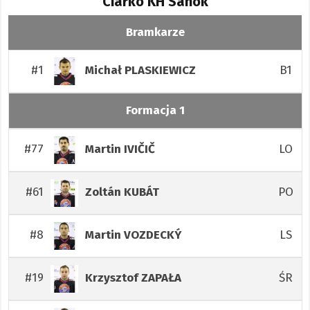
Ciarko KH Sanok
Bramkarze
#1
B1
Michał
PLASKIEWICZ
Formacja 1
#77
LO
Martin
IVIČIČ
#61
PO
Zoltán
KUBÁT
#8
LS
Martin
VOZDECKÝ
#19
ŚR
Krzysztof
ZAPAŁA