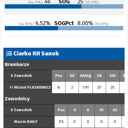
46
SOG
25
64.79
35.21
6.52%
SOGPct
8.00%
44.90
55.10
Ciarko KH Sanok
Bramkarze
#
Zawodnik
Poz
GA
GAAvg
SA
SA1
SA
#1
Michał
PLASKIEWICZ
B
2
1.91
25
25
0
Zawodnicy
#
Zawodnik
Poz
G
A
A1
A2
Marcin
BIAŁY
PS
0
0
0
0