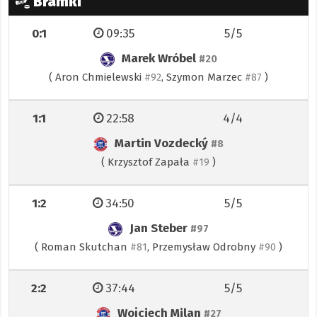
Bramki
0:1
09:35
5/5
Marek Wróbel
#20
(
Aron Chmielewski
,
Szymon Marzec
)
#92
#87
1:1
22:58
4/4
Martin Vozdecký
#8
(
Krzysztof Zapała
)
#19
1:2
34:50
5/5
Jan Steber
#97
(
Roman Skutchan
,
Przemysław Odrobny
)
#81
#90
2:2
37:44
5/5
Wojciech Milan
#27