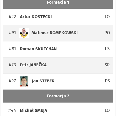
Formacja 1
#22
LO
Artur
KOSTECKI
#91
PO
Mateusz
ROMPKOWSKI
#81
LS
Roman
SKUTCHAN
#73
ŚR
Petr
JANEČKA
#97
PS
Jan
STEBER
Formacja 2
#44
LO
Michał
SMEJA