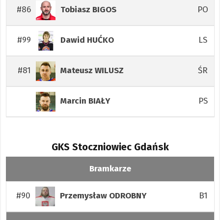
#86
PO
Tobiasz
BIGOS
#99
LS
Dawid
HUĆKO
#81
ŚR
Mateusz
WILUSZ
PS
Marcin
BIAŁY
GKS Stoczniowiec Gdańsk
Bramkarze
#90
B1
Przemysław
ODROBNY