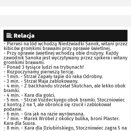
Relacja
- Pierwsi na lód wchodzą Niedźwiadki Sanok, witani przez
kibiców gromkimi brawami przy oprawie świetlnej.
- Przy oprawie świetlnej wchodzą obie drużyny. Każdy
zawodnik Sanoka jest wyczytywany przez spikera i witany
gromkimi brawami.
- Ponad 3 tysiące ludzi na trybunach!
- Rozpoczynamy pierwszą tercję.
- 1 min. - Strzał Zapały łapie do raka Odrobny.
- 3 min. - Strzał Maja zablokowany.
- 4 min. - Z backhandu strzelał Skutchan, ale lekko obok
bramki.
- 4 min. - Kara dla gości.
- 5 min. - Strzał Vozdeckyego obok bramki. Stoczniowiec
z kontrą 2 na 1, ale obrońca się rzucił i zablokował
podanie.
- 6 min. - Gra jak na razie wyrównana.
- 7 min. - Marek Wróbel z okolicy bulika, broni Plaster.
Kara dla Suura.
- 8 min. - Kara dla Dziubińskiego, Stoczniowiec zagra 5 na