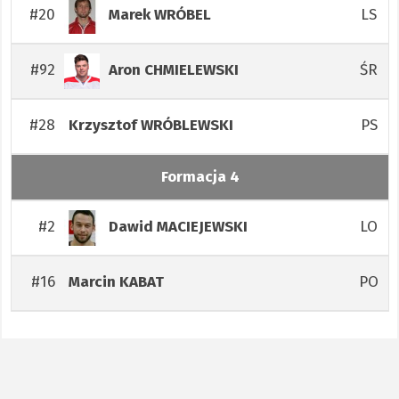
#20
LS
Marek
WRÓBEL
#92
ŚR
Aron
CHMIELEWSKI
#28
PS
Krzysztof
WRÓBLEWSKI
Formacja 4
#2
LO
Dawid
MACIEJEWSKI
#16
PO
Marcin
KABAT