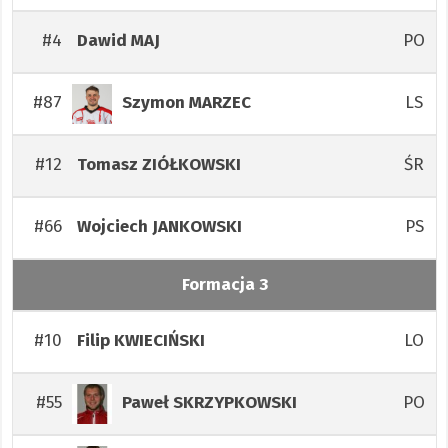
#4
PO
Dawid
MAJ
#87
LS
Szymon
MARZEC
#12
ŚR
Tomasz
ZIÓŁKOWSKI
#66
PS
Wojciech
JANKOWSKI
Formacja 3
#10
LO
Filip
KWIECIŃSKI
#55
PO
Paweł
SKRZYPKOWSKI