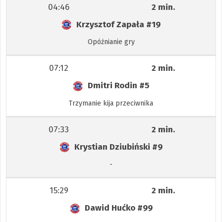
04:46
2 min.
Krzysztof Zapała
#19
Opóźnianie gry
07:12
2 min.
Dmitri Rodin
#5
Trzymanie kija przeciwnika
07:33
2 min.
Krystian Dziubiński
#9
-
15:29
2 min.
Dawid Hućko
#99