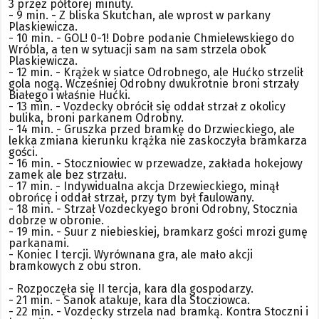
3 przez półtorej minuty.
- 9 min. - Z bliska Skutchan, ale wprost w parkany
Plaskiewicza.
- 10 min. - GOL! 0-1! Dobre podanie Chmielewskiego do
Wróbla, a ten w sytuacji sam na sam strzela obok
Plaskiewicza.
- 12 min. - Krążek w siatce Odrobnego, ale Hućko strzelił
gola nogą. Wcześniej Odrobny dwukrotnie broni strzały
Białego i właśnie Hućki.
- 13 min. - Vozdecky obrócił się oddał strzał z okolicy
bulika, broni parkanem Odrobny.
- 14 min. - Gruszka przed bramkę do Drzwieckiego, ale
lekka zmiana kierunku krążka nie zaskoczyła bramkarza
gości.
- 16 min. - Stoczniowiec w przewadze, zakłada hokejowy
zamek ale bez strzału.
- 17 min. - Indywidualna akcja Drzewieckiego, minął
obrońcę i oddał strzał, przy tym był faulowany.
- 18 min. - Strzał Vozdeckyego broni Odrobny, Stocznia
dobrze w obronie.
- 19 min. - Suur z niebieskiej, bramkarz gości mrozi gumę
parkanami.
- Koniec I tercji. Wyrównana gra, ale mało akcji
bramkowych z obu stron.
- Rozpoczęła się II tercja, kara dla gospodarzy.
- 21 min. - Sanok atakuje, kara dla Stocziowca.
- 22 min. - Vozdecky strzela nad bramką. Kontra Stoczni i