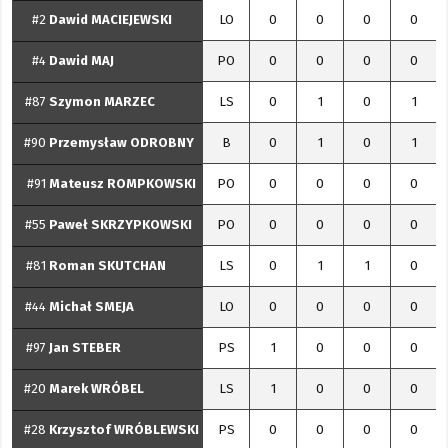
#2
Dawid
MACIEJEWSKI
LO
0
0
0
0
#4
Dawid
MAJ
PO
0
0
0
0
#87
Szymon
MARZEC
LS
0
1
0
1
#90
Przemysław
ODROBNY
B
0
1
0
1
#91
Mateusz
ROMPKOWSKI
PO
0
0
0
0
#55
Paweł
SKRZYPKOWSKI
PO
0
0
0
0
#81
Roman
SKUTCHAN
LS
0
1
1
0
#44
Michał
SMEJA
LO
0
0
0
0
#97
Jan
STEBER
PS
1
0
0
0
#20
Marek
WRÓBEL
LS
1
0
0
0
#28
Krzysztof
WRÓBLEWSKI
PS
0
0
0
0