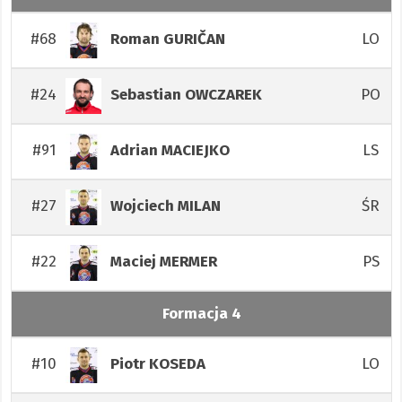
#68
LO
Roman
GURIČAN
#24
PO
Sebastian
OWCZAREK
#91
LS
Adrian
MACIEJKO
#27
ŚR
Wojciech
MILAN
#22
PS
Maciej
MERMER
Formacja 4
#10
LO
Piotr
KOSEDA