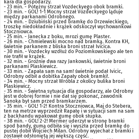
kara dla gospodarzy.
- 23 min. - Potężny strzał Vozdeckyego obok bramki.
- 23 min. - GOL! 1-1 Mocny strzał Vozdeckyego ląduje
między parkanami Odrobnego.
- 24 min. - Dziubiński przed bramkę do Drzewieckiego,
troszkę niedokładnie i krążek odskoczył wychowankowi
Stoczniowca.
- 25 min. - Janecka z boku, mrozi gumę Plaster.
- 26 min. - Chmielewski mocno nad bramką. Kontra KH,
świetnie parkanem z bliska broni strzał Ivicica.
- 30 min. - Vozdecky wzdłuż do Poziomkowskiego ale ten
nie trafił w krążek.
- 32 min. - Groźnie dwa razy Jankowski, świetnie broni
parkanami Plaskiewicz.
- 33 min. - Zapała sam na sam! świetnie podał Ivicic,
Odrobny odbił a dobitka Zapały obok bramki!.
- 34 min. - Mocny strzał Wróbla z okolicy bulika broni
Plaskiewicz.
- 35 min. - Świetna sytuacja dla gospodarzy, ale Odrobny
jest w dobrej formie i nie dał się pokonać, zawodnik
Sanoka był sam przed bramkarzem.
- 35 min. - GOL! 1-2! Kontra Stoczniowca, Maj do Stebera,
ten na metrze wyprzedził Rapałę i w sytuacji sam na sam
z backhandu wpakował gumę obok słupka.
- 38 min. - GOL! 2-2! Mermer uderzył w stronę bramki
spod bandy, gumą odbiła się i wyszła przed bramkę do
pustej dobił Wojciech Milan. Odrobny wyjechał z bramki i
zostawił odsłoniętą jej większą część.