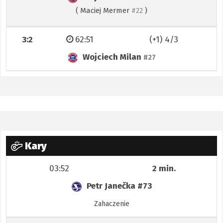
(
Maciej Mermer
)
#22
3:2
62:51
(+1) 4/3
Wojciech Milan
#27
Kary
03:52
2 min.
Petr Janečka
#73
Zahaczenie