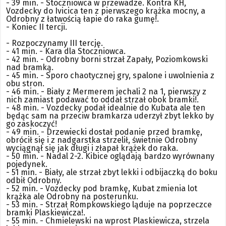
- 39 min. - Stoczniowca w przewadze. Kontra KH,
Vozdecky do Ivicica ten z pierwszego krążka mocny, a
Odrobny z łatwością łapie do raka gumę!.
- Koniec II tercji.
- Rozpoczynamy III tercję.
- 41 min. - Kara dla Stoczniowca.
- 42 min. - Odrobny borni strzał Zapały, Poziomkowski
nad bramką.
- 45 min. - Sporo chaotycznej gry, spalone i uwolnienia z
obu stron.
- 46 min. - Biały z Mermerem jechali 2 na 1, pierwszy z
nich zamiast podawać to oddał strzał obok bramki!.
- 48 min. - Vozdecky podał idealnie do Kubata ale ten
będąc sam na przeciw bramkarza uderzył zbyt lekko by
go zaskoczyć!
- 49 min. - Drzewiecki dostał podanie przed bramkę,
obrócił się i z nadgarstka strzelił, świetnie Odrobny
wyciągnął się jak długi i złapał krążek do raka.
- 50 min. - Nadal 2-2. Kibice oglądają bardzo wyrównany
pojedynek.
- 51 min. - Biały, ale strzał zbyt lekki i odbijaczką do boku
odbił Odrobny.
- 52 min. - Vozdecky pod bramkę, Kubat zmienia lot
krążka ale Odrobny na posterunku.
- 53 min. - Strzał Rompkowskiego ląduje na poprzeczce
bramki Plaskiewicza!.
- 55 min. - Chmielewski na wprost Plaskiewicza, strzela