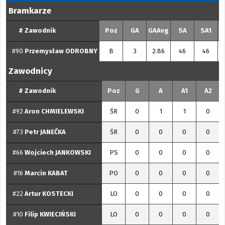
Bramkarze
#
Zawodnik
Poz
GA
GAAvg
SA
SA1
#90
Przemysław
ODROBNY
B
3
2.86
46
46
Zawodnicy
#
Zawodnik
Poz
G
A
A1
A2
#92
Aron
CHMIELEWSKI
ŚR
0
1
1
0
#73
Petr
JANEČKA
ŚR
0
0
0
0
#66
Wojciech
JANKOWSKI
PS
0
0
0
0
#16
Marcin
KABAT
PO
0
0
0
0
#22
Artur
KOSTECKI
LO
0
0
0
0
#10
Filip
KWIECIŃSKI
LO
0
0
0
0