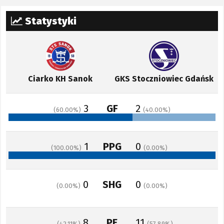
Statystyki
Ciarko KH Sanok
GKS Stoczniowiec Gdańsk
3
GF
2
60.00
40.00
1
PPG
0
100.00
0.00
0
SHG
0
0.00
0.00
8
PE
11