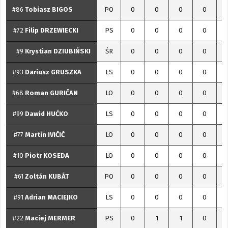
#86
Tobiasz
BIGOS
PO
0
0
0
0
#72
Filip
DRZEWIECKI
PS
0
0
0
0
#9
Krystian
DZIUBIŃSKI
ŚR
0
0
0
0
#93
Dariusz
GRUSZKA
LS
0
0
0
0
#68
Roman
GURIČAN
LO
0
0
0
0
#99
Dawid
HUĆKO
LS
0
0
0
0
#77
Martin
IVIČIČ
LO
0
0
0
0
#10
Piotr
KOSEDA
LO
0
0
0
0
#61
Zoltán
KUBÁT
PO
0
0
0
0
#91
Adrian
MACIEJKO
LS
0
0
0
0
#22
Maciej
MERMER
PS
0
1
1
0