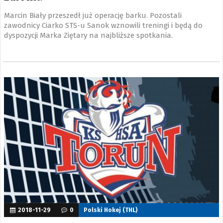
Marcin Biały przeszedł już operację barku. Pozostali
zawodnicy Ciarko STS-u Sanok wznowili treningi i będą do
dyspozycji Marka Ziętary na najbliższe spotkania.
2018-11-29
0
Polski Hokej (THL)