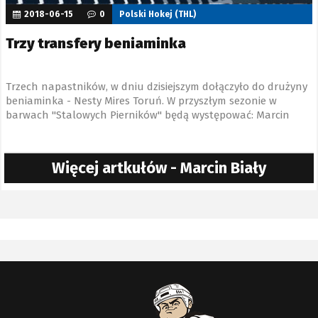
2018-06-15
0
Polski Hokej (THL)
Trzy transfery beniaminka
Trzech napastników, w dniu dzisiejszym dołączyło do drużyny
beniaminka - Nesty Mires Toruń. W przyszłym sezonie w
barwach "Stalowych Pierników" będą występować: Marcin
Biały, Kacper Różycki i Filip Mazurkiewicz.
Więcej artkułów - Marcin Biały