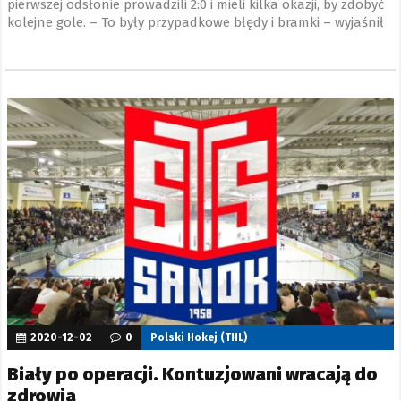
pierwszej odsłonie prowadzili 2:0 i mieli kilka okazji, by zdobyć
kolejne gole. – To były przypadkowe błędy i bramki – wyjaśnił
Marcin Biały, napastnik ekipy z Podkarpacia.
2020-12-02
0
Polski Hokej (THL)
Biały po operacji. Kontuzjowani wracają do
zdrowia