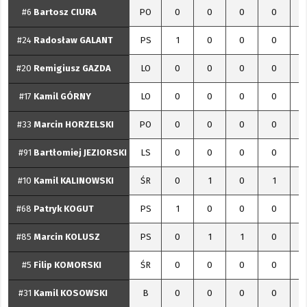
#6
Bartosz
CIURA
PO
0
0
0
0
#24
Radosław
GALANT
PS
1
0
0
0
#20
Remigiusz
GAZDA
LO
0
0
0
0
#17
Kamil
GÓRNY
LO
0
0
0
0
#33
Marcin
HORZELSKI
PO
0
0
0
0
#91
Bartłomiej
JEZIORSKI
LS
0
0
0
0
#10
Kamil
KALINOWSKI
ŚR
0
1
0
1
#68
Patryk
KOGUT
PS
1
0
0
0
#85
Marcin
KOLUSZ
PS
0
1
1
0
#5
Filip
KOMORSKI
ŚR
0
0
0
0
#31
Kamil
KOSOWSKI
B
0
0
0
0