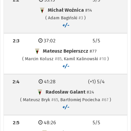
Michał Woźnica
#14
(
Adam Bagiński
)
#3
+/-
2:3
37:02
5/5
Mateusz Bepierszcz
#77
(
Marcin Kolusz
,
Kamil Kalinowski
)
#85
#10
+/-
2:4
41:28
(+1) 5/4
Radosław Galant
#24
(
Mateusz Bryk
,
Bartłomiej Pociecha
)
#65
#67
+/-
2:5
48:26
5/5