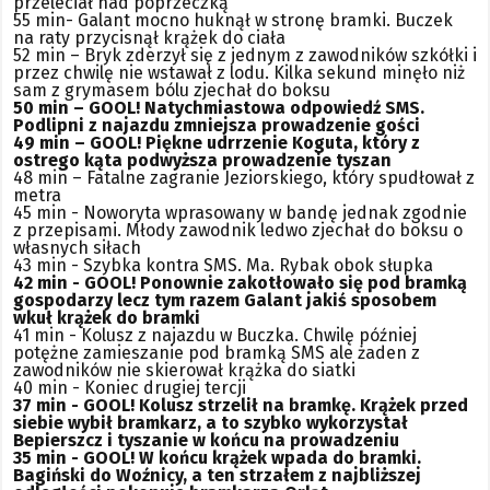
przeleciał nad poprzeczką
55 min- Galant mocno huknął w stronę bramki. Buczek
na raty przycisnął krążek do ciała
52 min – Bryk zderzył się z jednym z zawodników szkółki i
przez chwilę nie wstawał z lodu. Kilka sekund minęło niż
sam z grymasem bólu zjechał do boksu
50 min – GOOL! Natychmiastowa odpowiedź SMS.
Podlipni z najazdu zmniejsza prowadzenie gości
49 min – GOOL! Piękne udrrzenie Koguta, który z
ostrego kąta podwyższa prowadzenie tyszan
48 min – Fatalne zagranie Jeziorskiego, który spudłował z
metra
45 min - Noworyta wprasowany w bandę jednak zgodnie
z przepisami. Młody zawodnik ledwo zjechał do boksu o
własnych siłach
43 min - Szybka kontra SMS. Ma. Rybak obok słupka
42 min - GOOL! Ponownie zakotłowało się pod bramką
gospodarzy lecz tym razem Galant jakiś sposobem
wkuł krążek do bramki
41 min - Kolusz z najazdu w Buczka. Chwilę później
potężne zamieszanie pod bramką SMS ale żaden z
zawodników nie skierował krążka do siatki
40 min - Koniec drugiej tercji
37 min - GOOL! Kolusz strzelił na bramkę. Krążek przed
siebie wybił bramkarz, a to szybko wykorzystał
Bepierszcz i tyszanie w końcu na prowadzeniu
35 min - GOOL! W końcu krążek wpada do bramki.
Bagiński do Woźnicy, a ten strzałem z najbliższej