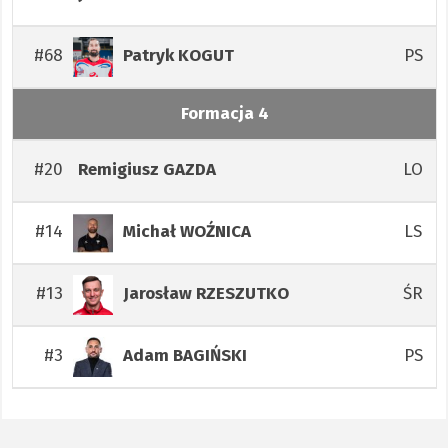
#68
PS
Patryk
KOGUT
Formacja 4
#20
LO
Remigiusz
GAZDA
#14
LS
Michał
WOŹNICA
#13
ŚR
Jarosław
RZESZUTKO
#3
PS
Adam
BAGIŃSKI