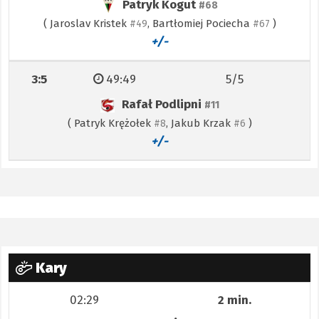
Patryk Kogut
#68
(
Jaroslav Kristek
,
Bartłomiej Pociecha
)
#49
#67
+/-
3:5
49:49
5/5
Rafał Podlipni
#11
(
Patryk Krężołek
,
Jakub Krzak
)
#8
#6
+/-
Kary
02:29
2 min.