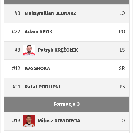
#3
LO
Maksymilian
BEDNARZ
#22
PO
Adam
KROK
#8
LS
Patryk
KRĘŻOŁEK
#12
ŚR
Iwo
SROKA
#11
PS
Rafał
PODLIPNI
Formacja 3
#19
LO
Miłosz
NOWORYTA