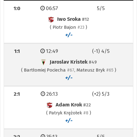
1:0
06:57
5/5
Iwo Sroka
#12
(
Piotr Bajon
)
#23
+/-
1:1
12:49
(-1) 4/5
Jaroslav Kristek
#49
(
Bartłomiej Pociecha
,
Mateusz Bryk
)
#67
#65
+/-
2:1
26:13
(+2) 5/3
Adam Krok
#22
(
Patryk Krężołek
)
#8
+/-
2:2
35:13
5/5