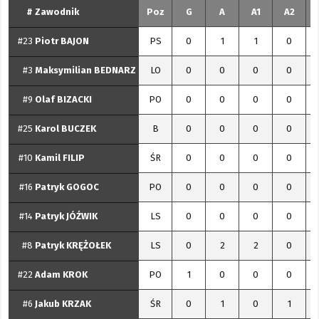
#
Zawodnik
Poz
G
A
A1
A2
#23
Piotr
BAJON
PS
0
1
1
0
#3
Maksymilian
BEDNARZ
LO
0
0
0
0
#9
Olaf
BIZACKI
PO
0
0
0
0
#25
Karol
BUCZEK
B
0
0
0
0
#10
Kamil
FILIP
ŚR
0
0
0
0
#16
Patryk
GOGOC
PO
0
0
0
0
#14
Patryk
JÓŹWIK
LS
0
0
0
0
#8
Patryk
KRĘŻOŁEK
LS
0
2
2
0
#22
Adam
KROK
PO
1
0
0
0
#6
Jakub
KRZAK
ŚR
0
1
0
1