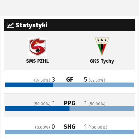
Statystyki
SMS PZHL
GKS Tychy
3
GF
5
37.50
62.50
1
PPG
1
50.00
50.00
0
SHG
1
0.00
100.00