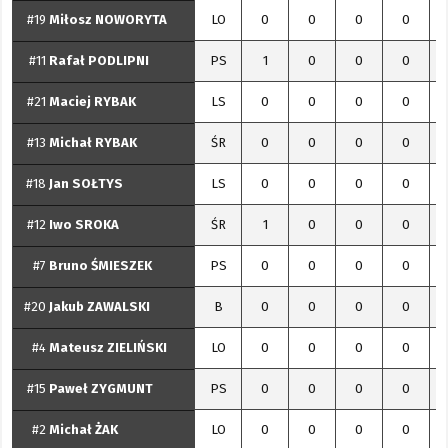
#19
Miłosz
NOWORYTA
LO
0
0
0
0
#11
Rafał
PODLIPNI
PS
1
0
0
0
#21
Maciej
RYBAK
LS
0
0
0
0
#13
Michał
RYBAK
ŚR
0
0
0
0
#18
Jan
SOŁTYS
LS
0
0
0
0
#12
Iwo
SROKA
ŚR
1
0
0
0
#7
Bruno
ŚMIESZEK
PS
0
0
0
0
#20
Jakub
ZAWALSKI
B
0
0
0
0
#4
Mateusz
ZIELIŃSKI
LO
0
0
0
0
#15
Paweł
ZYGMUNT
PS
0
0
0
0
#2
Michał
ŻAK
LO
0
0
0
0