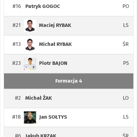
#16
PO
Patryk
GOGOC
#21
LS
Maciej
RYBAK
#13
ŚR
Michał
RYBAK
#23
PS
Piotr
BAJON
Formacja 4
#2
LO
Michał
ŻAK
#18
LS
Jan
SOŁTYS
#6
ŚR
Jakub
KRZAK