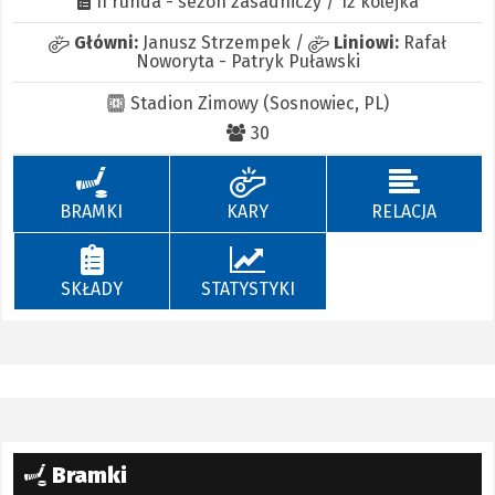
II runda - sezon zasadniczy / 12 kolejka
Główni:
Janusz Strzempek
/
Liniowi:
Rafał
Noworyta
-
Patryk Puławski
Stadion Zimowy (Sosnowiec, PL)
30
BRAMKI
KARY
RELACJA
SKŁADY
STATYSTYKI
Bramki