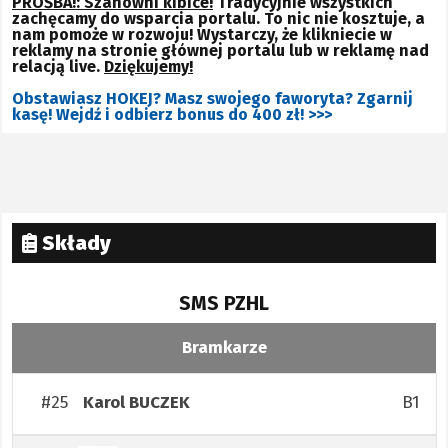
PROŚBA!: Szanowni kibice!
Tradycyjnie wszystkich
zachęcamy do wsparcia portalu. To nic nie kosztuje, a
nam pomoże w rozwoju! Wystarczy, że klikniecie w
reklamy na stronie głównej portalu lub w reklamę nad
relacją live.
Dziękujemy!
Obstawiasz HOKEJ? Masz swojego faworyta? Zgarnij
kasę! Wejdź i odbierz bonus do 400 zł! >>>
Składy
SMS PZHL
Bramkarze
#25
B1
Karol
BUCZEK