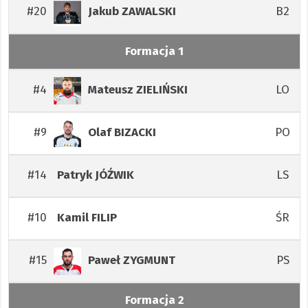
#20
B2
Jakub
ZAWALSKI
Formacja 1
#4
LO
Mateusz
ZIELIŃSKI
#9
PO
Olaf
BIZACKI
#14
LS
Patryk
JÓŹWIK
#10
ŚR
Kamil
FILIP
#15
PS
Paweł
ZYGMUNT
Formacja 2