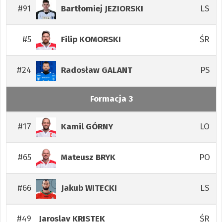
#91
LS
Bartłomiej
JEZIORSKI
#5
ŚR
Filip
KOMORSKI
#24
PS
Radosław
GALANT
Formacja 3
#17
LO
Kamil
GÓRNY
#65
PO
Mateusz
BRYK
#66
LS
Jakub
WITECKI
#49
ŚR
Jaroslav
KRISTEK