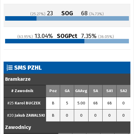
23
SOG
68
25.27
74.73
13.04%
SOGPct
7.35%
63.95
36.05
SMS PZHL
Bramkarze
#
Zawodnik
Poz
GA
GAAvg
SA
SA1
SA2
#25
Karol
BUCZEK
B
5
5.00
68
68
0
#20
Jakub
ZAWALSKI
B
0
0
0
0
0
Zawodnicy