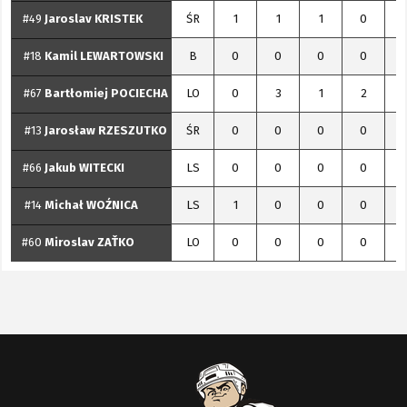
#49
Jaroslav
KRISTEK
ŚR
1
1
1
0
#18
Kamil
LEWARTOWSKI
B
0
0
0
0
#67
Bartłomiej
POCIECHA
LO
0
3
1
2
#13
Jarosław
RZESZUTKO
ŚR
0
0
0
0
#66
Jakub
WITECKI
LS
0
0
0
0
#14
Michał
WOŹNICA
LS
1
0
0
0
#60
Miroslav
ZAŤKO
LO
0
0
0
0