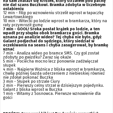
na sam znalazł się Kristek, który strzałem pod pachę
nie dał szans Buczkowi. Bramka zdobyta w liczebnym
osłabieniu
12 min - Filip po wznowieniu strzelił wprost w łapaczkę
Lewartowskiego
10 min - Witecki po lodzie wprost w bramkarza, który na
raty przymroził gumę
7 min - GOOL! Sroka posłał krążek po lodzie, a ten
wpadł przy słupku obok bramkarza gości. Bramka
uznana po analizie wideo? Tej chyba nie było, gdyż
Galant podjechał do sędziego, który siedział w
oczekiwaniu na seans i chyba zasugerował, by bramkę
uznać
7 min - Analiza wideo po bramce SMS. Czy gol został
zdobyty po gwizdku? Zaraz się okaże
5 min - Pociecha mocno lecz ponownie zadźwięczał
słupek
4 min - Najpierw Woźnica z bliska wprost w bramkarza,
chwilę później Gazda uderzeniem z niebieskiej również
nie zdołał pokonać Buczka
3 min - Słupek po strzale Ciury
2 min - Pierwszy celny strzał w dzisiejszym pojedynku.
Galant z bliska wprost w Buczka
1 min - Witamy z Sosnowca. Pierwsze wznowienie dla
gości