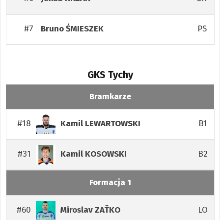
#7
PS
Bruno
ŚMIESZEK
GKS Tychy
Bramkarze
#18
B1
Kamil
LEWARTOWSKI
#31
B2
Kamil
KOSOWSKI
Formacja 1
#60
LO
Miroslav
ZAŤKO