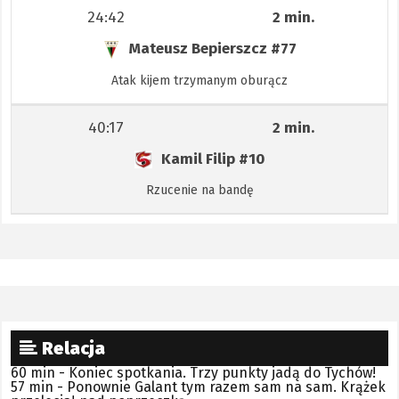
24:42
2 min.
Mateusz Bepierszcz
#77
Atak kijem trzymanym oburącz
40:17
2 min.
Kamil Filip
#10
Rzucenie na bandę
Relacja
60 min - Koniec spotkania. Trzy punkty jadą do Tychów!
57 min - Ponownie Galant tym razem sam na sam. Krążek