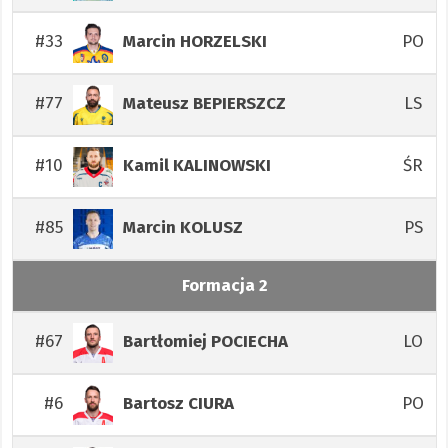
#33
PO
Marcin
HORZELSKI
#77
LS
Mateusz
BEPIERSZCZ
#10
ŚR
Kamil
KALINOWSKI
#85
PS
Marcin
KOLUSZ
Formacja 2
#67
LO
Bartłomiej
POCIECHA
#6
PO
Bartosz
CIURA