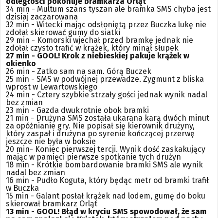
odległości pokonuje bramkarza Orląt
34 min - Multum szans tyszan ale bramka SMS chyba jest
dzisiaj zaczarowana
32 min - Witecki mając odsłoniętą przez Buczka lukę nie
zdołał skierować gumy do siatki
29 min - Komorski wjechał przed bramkę jednak nie
zdołał czysto trafić w krążek, który minął słupek
27 min - GOOL! Krok z niebieskiej pakuje krążek w
okienko
26 min - Zatko sam na sam. Górą Buczek
25 min - SMS w podwójnej przewadze. Zygmunt z bliska
wprost w Lewartowskiego
24 min - Cztery szybkie strzały gości jednak wynik nadal
bez zmian
23 min - Gazda dwukrotnie obok bramki
21 min - Drużyna SMS została ukarana karą dwóch minut
za opóźnianie gry. Nie popisał się kierownik drużyny,
który zaspał i drużyna po syrenie kończącej przerwę
jeszcze nie była w boksie
20 min- Koniec pierwszej tercji. Wynik dość zaskakujący
mając w pamięci pierwsze spotkanie tych drużyn
18 min - Krótkie bombardowanie bramki SMS ale wynik
nadal bez zmian
16 min - Pudło Koguta, który będąc metr od bramki trafił
w Buczka
15 min - Galant posłał krążek nad lodem, gumę do boku
skierował bramkarz Orląt
13 min - GOOL! Błąd w kryciu SMS spowodował, że sam