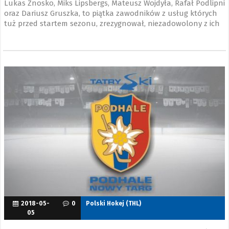
Lukas Znosko, Miks Lipsbergs, Mateusz Wojdyła, Rafał Podlipni
oraz Dariusz Gruszka, to piątka zawodników z usług których
tuż przed startem sezonu, zrezygnował, niezadowolony z ich
postawy w meczach sparingowych, trener „Szarotek” Tomek
Valtonen.
2018-05-
0
Polski Hokej (THL)
05