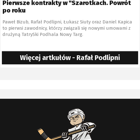
Pierwsze kontrakty w "Szarotkach. Powrót
po roku
Paweł Bizub, Rafał Podlipni, Łukasz Siuty oraz Daniel Kapica
to pierwsi zawodnicy, którzy związali się nowymi umowami z
drużyną TatrySki Podhala Nowy Targ.
Więcej artkułów - Rafał Podlipni