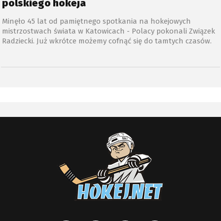
polskiego hokeja
Minęło 45 lat od pamiętnego spotkania na hokejowych
mistrzostwach świata w Katowicach - Polacy pokonali Związek
Radziecki. Już wkrótce możemy cofnąć się do tamtych czasów.
Powstał film dokumentalny „Kryptonim Obiekt. Czyli cud nad
Rawą”, którego tyska premiera już 20 czerwca.