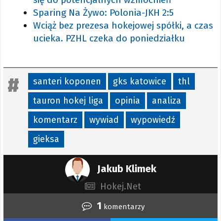
Sparing Na Żywo: Polonia-JKH 2:5
Wciąż bez prezesa hokejowej spółki, a czas
ucieka. PZHL czeka do poniedziałku
santeri koponen
gks katowice
thl
tauron hokej liga
opinia
analiza
komentarz
wywiad
wypowiedź
gieksa
Jakub Klimek
Hokej.Net
1
komentarzy