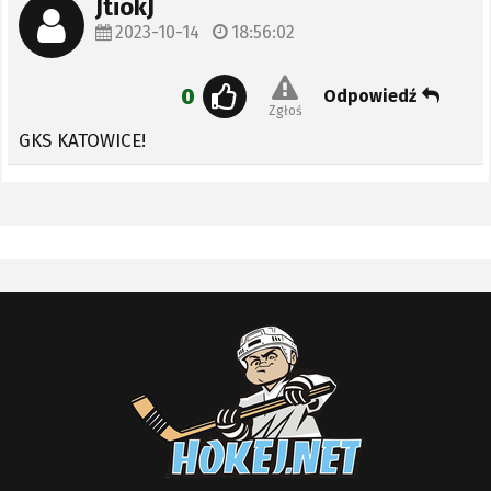
JtiokJ
2023-10-14
18:56:02
0
Odpowiedź
Zgłoś
GKS KATOWICE!