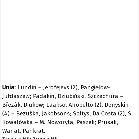
Unia:
Lundin – Jerofejevs (2), Pangiełow-
Jułdaszew; Padakin, Dziubiński, Szczechura –
Březák, Diukow; Laakso, Ahopelto (2), Denyskin
(4) – Bezuška, Jakobsons; Sołtys, Da Costa (2), S.
Kowalówka – M. Noworyta, Paszek; Prusak,
Wanat, Pankrat.