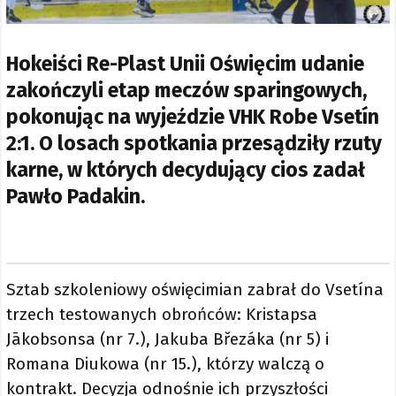
Hokeiści Re-Plast Unii Oświęcim udanie
zakończyli etap meczów sparingowych,
pokonując na wyjeździe VHK Robe Vsetín
2:1. O losach spotkania przesądziły rzuty
karne, w których decydujący cios zadał
Pawło Padakin.
Sztab szkoleniowy oświęcimian zabrał do Vsetína
trzech testowanych obrońców: Kristapsa
Jākobsonsa (nr 7.), Jakuba Březáka (nr 5) i
Romana Diukowa (nr 15.), którzy walczą o
kontrakt. Decyzja odnośnie ich przyszłości