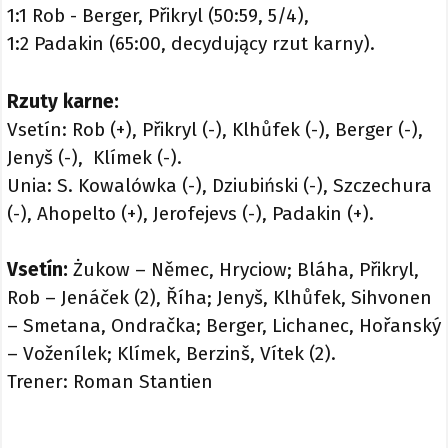
1:1 Rob - Berger, Přikryl (50:59, 5/4),
1:2 Padakin (65:00, decydujący rzut karny).
Rzuty karne:
Vsetín: Rob (+), Přikryl (-), Klhůfek (-), Berger (-),
Jenyš (-), Klímek (-).
Unia: S. Kowalówka (-), Dziubiński (-), Szczechura
(-), Ahopelto (+), Jerofejevs (-), Padakin (+).
Vsetín:
Żukow – Němec, Hryciow; Bláha, Přikryl,
Rob – Jenáček (2), Říha; Jenyš, Klhůfek, Sihvonen
– Smetana, Ondračka; Berger, Lichanec, Hořanský
– Voženílek; Klímek, Berzinš, Vítek (2).
Trener: Roman Stantien