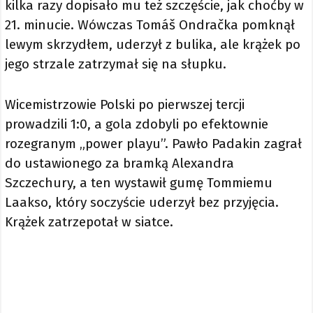
kilka razy dopisało mu też szczęście, jak choćby w
21. minucie. Wówczas Tomáš Ondračka pomknął
lewym skrzydłem, uderzył z bulika, ale krążek po
jego strzale zatrzymał się na słupku.
Wicemistrzowie Polski po pierwszej tercji
prowadzili 1:0, a gola zdobyli po efektownie
rozegranym „power playu”. Pawło Padakin zagrał
do ustawionego za bramką Alexandra
Szczechury, a ten wystawił gumę Tommiemu
Laakso, który soczyście uderzył bez przyjęcia.
Krążek zatrzepotał w siatce.