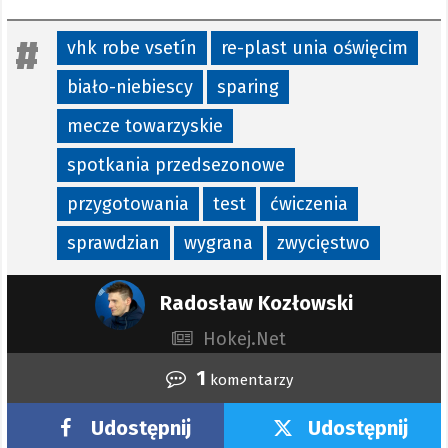
vhk robe vsetín
re-plast unia oświęcim
biało-niebiescy
sparing
mecze towarzyskie
spotkania przedsezonowe
przygotowania
test
ćwiczenia
sprawdzian
wygrana
zwycięstwo
Radosław Kozłowski
Hokej.Net
1
komentarzy
Udostępnij
Udostępnij