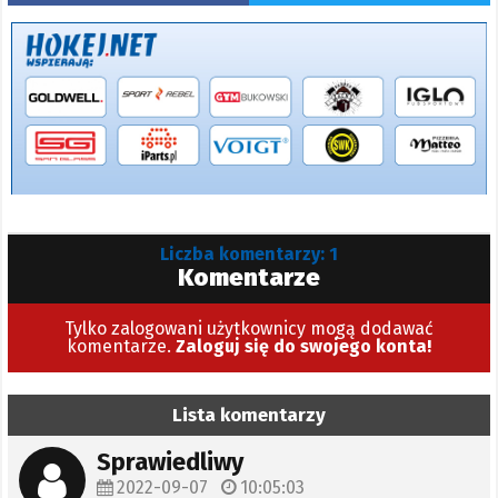
Liczba komentarzy: 1
Komentarze
Tylko zalogowani użytkownicy mogą dodawać
komentarze.
Zaloguj się do swojego konta!
Lista komentarzy
Sprawiedliwy
2022-09-07
10:05:03