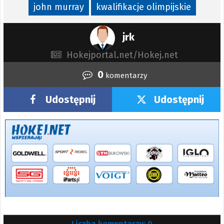
john murray
kwalifikacje olimpijskie
jrk
Hokejportal.net/Hokej.net
0
komentarzy
Udostępnij
Udostępnij
Liczba komentarzy: 0