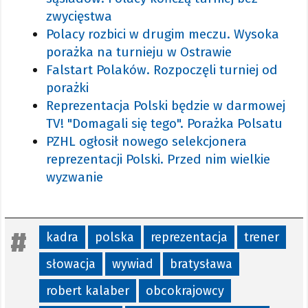
zwycięstwa
Polacy rozbici w drugim meczu. Wysoka
porażka na turnieju w Ostrawie
Falstart Polaków. Rozpoczęli turniej od
porażki
Reprezentacja Polski będzie w darmowej
TV! "Domagali się tego". Porażka Polsatu
PZHL ogłosił nowego selekcjonera
reprezentacji Polski. Przed nim wielkie
wyzwanie
kadra
polska
reprezentacja
trener
słowacja
wywiad
bratysława
robert kalaber
obcokrajowcy