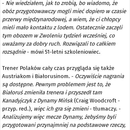
-
Nie wiedziałem, jak to zrobią, bo wiadomo, że
obóz przygotowawczy mogli mieć dopiero w czasie
przerwy międzynarodowej, a wiem, że ci chłopcy
mieli mało kontaktu z lodem. Ostatecznie zaczęli
tym obozem w Zwoleniu tydzień wcześniej, co
uważamy za dobry ruch. Rozwiązali to całkiem
rozsądnie
- mówi 51-letni szkoleniowiec.
Trener Polaków cały czas przygląda się także
Austriakom i Białorusinom. -
Oczywiście nagrania
są dostępne. Pewnym problemem jest to, że
Białoruś zmieniła trenera i przyszedł tam
Kanadyjczyk z Dynamy Mińsk
(Craig Woodcroft -
przyp. red.),
więc ich gra się zmieni
- tłumaczy. -
Analizujemy więc mecze Dynamy, żebyśmy byli
przygotowani przynajmniej na podstawowe rzeczy,