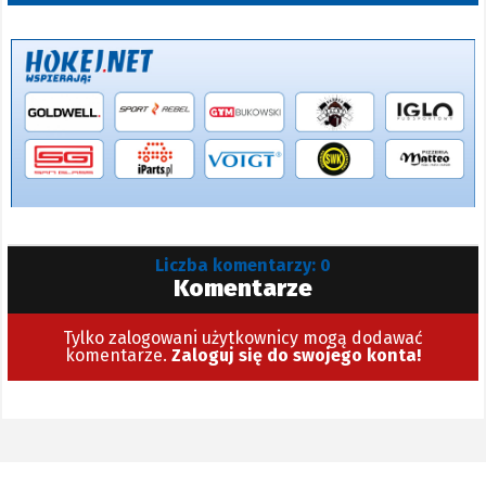
Liczba komentarzy: 0
Komentarze
Tylko zalogowani użytkownicy mogą dodawać
komentarze.
Zaloguj się do swojego konta!