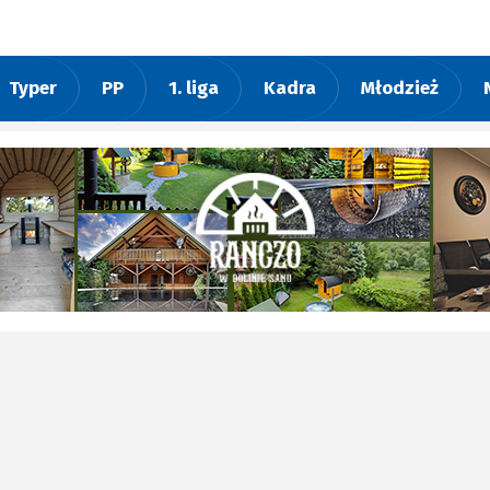
Typer
PP
1. liga
Kadra
Młodzież