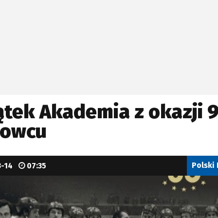
ątek Akademia z okazji 9
nowcu
Polski
3-14
07:35