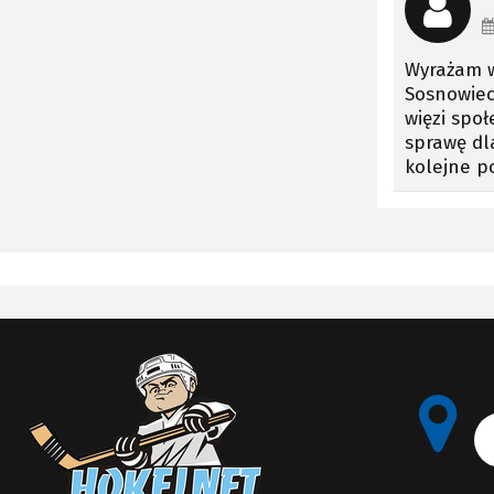
Wyrażam w
Sosnowiec.
więzi spo
sprawę dl
kolejne p