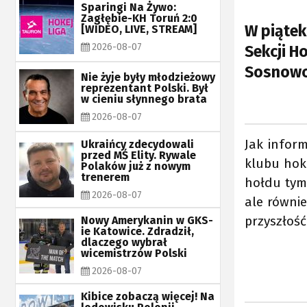
Sparingi Na Żywo:
Zagłębie-KH Toruń 2:0
W piątek
[WIDEO, LIVE, STREAM]
2026-08-07
Sekcji H
Sosnowcu
Nie żyje były młodzieżowy
reprezentant Polski. Był
w cieniu słynnego brata
2026-08-07
Jak infor
Ukraińcy zdecydowali
przed MŚ Elity. Rywale
klubu hok
Polaków już z nowym
trenerem
hołdu tym,
2026-08-07
ale równie
przyszłoś
Nowy Amerykanin w GKS-
ie Katowice. Zdradził,
dlaczego wybrał
wicemistrzów Polski
2026-08-07
Kibice zobaczą więcej! Na