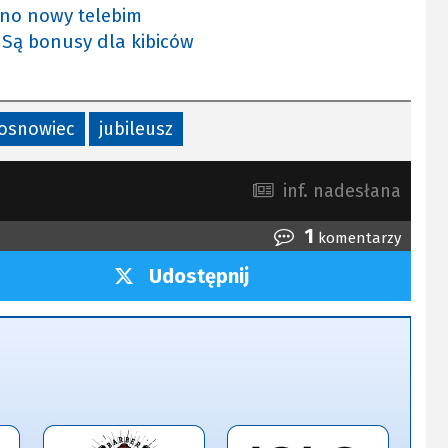
ano nowy telebim
 Są bonusy dla kibiców
sosnowiec
jubileusz
inf. nadesłana
1
komentarzy
Udostępnij