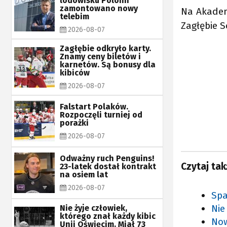
lodowisku Polonii
zamontowano nowy
Na Akademi
telebim
Zagłębie S
2026-08-07
Zagłębie odkryło karty.
Znamy ceny biletów i
karnetów. Są bonusy dla
kibiców
2026-08-07
Falstart Polaków.
Rozpoczęli turniej od
porażki
2026-08-07
Odważny ruch Penguins!
Czytaj tak
23-latek dostał kontrakt
na osiem lat
2026-08-07
Spa
Nie
Nie żyje człowiek,
którego znał każdy kibic
Now
Unii Oświęcim. Miał 73