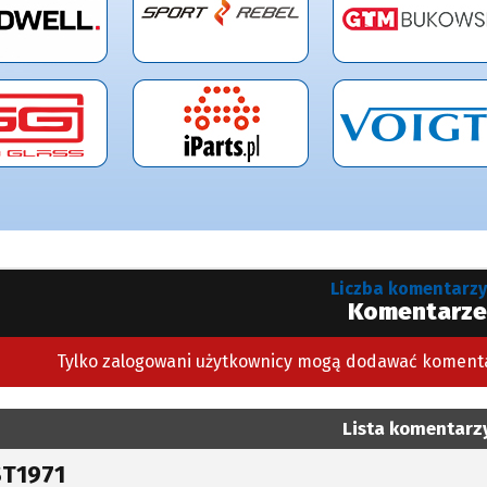
Liczba komentarzy:
Komentarze
Tylko zalogowani użytkownicy mogą dodawać koment
Lista komentarz
ST1971