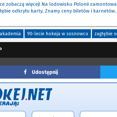
ice zobaczą więcej! Na lodowisku Polonii zamontow
łębie odkryło karty. Znamy ceny biletów i karnetów.
akademia
90-lecie hokeja w sosnowcu
zagłębie 
P
Udostępnij