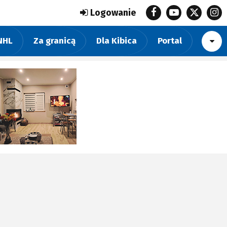
Logowanie
NHL
Za granicą
Dla Kibica
Portal