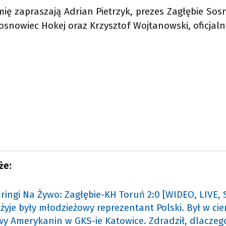
ę zapraszają Adrian Pietrzyk, prezes Zagłębie Sosn
osnowiec Hokej oraz Krzysztof Wojtanowski, oficjaln
że:
ringi Na Żywo: Zagłębie-KH Toruń 2:0 [WIDEO, LIVE,
 żyje były młodzieżowy reprezentant Polski. Był w ci
y Amerykanin w GKS-ie Katowice. Zdradził, dlaczego