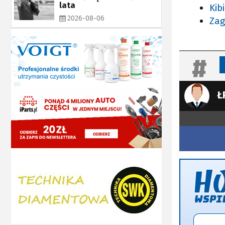
lata
Kib
2026-08-06
Zag
Ł