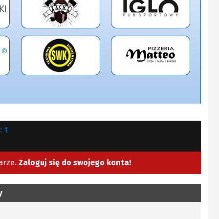
 1
arze.
Zaloguj się do swojego konta!
y