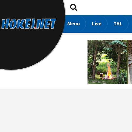
Menu
Live
THL