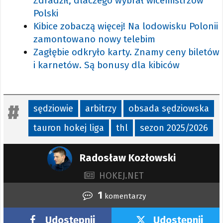
Zdradził, dlaczego wybrał wicemistrzów
Polski
Kibice zobaczą więcej! Na lodowisku Polonii
zamontowano nowy telebim
Zagłębie odkryło karty. Znamy ceny biletów
i karnetów. Są bonusy dla kibiców
sędziowie
arbitrzy
obsada sędziowska
tauron hokej liga
thl
sezon 2025/2026
Radosław Kozłowski
HOKEJ.NET
1
komentarzy
Udostępnij
Udostępnij