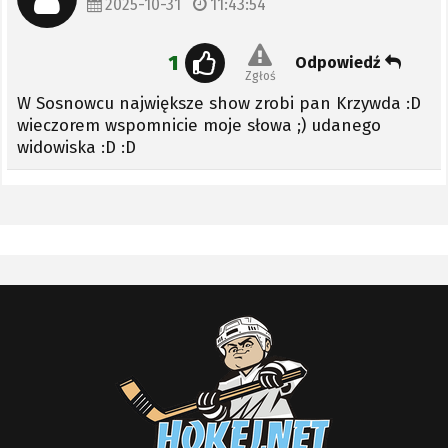
2025-10-31
11:43:54
1
Odpowiedź
Zgłoś
W Sosnowcu największe show zrobi pan Krzywda :D
wieczorem wspomnicie moje słowa ;) udanego
widowiska :D :D