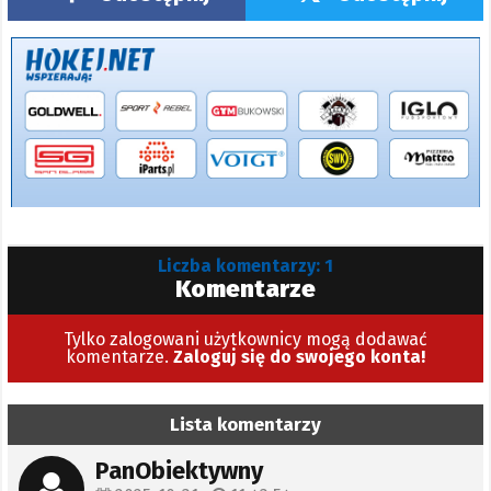
Liczba komentarzy: 1
Komentarze
Tylko zalogowani użytkownicy mogą dodawać
komentarze.
Zaloguj się do swojego konta!
Lista komentarzy
PanObiektywny