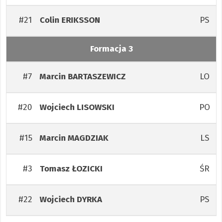
#21
PS
Colin
ERIKSSON
Formacja 3
#7
LO
Marcin
BARTASZEWICZ
#20
PO
Wojciech
LISOWSKI
#15
LS
Marcin
MAGDZIAK
#3
ŚR
Tomasz
ŁOZICKI
#22
PS
Wojciech
DYRKA