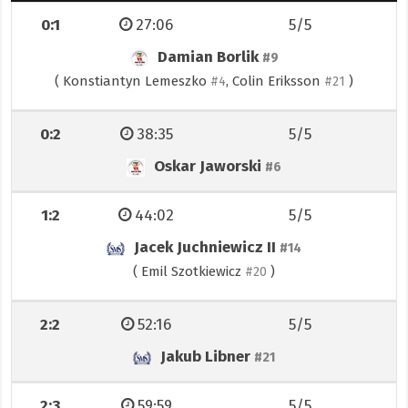
0:1
27:06
5/5
Damian Borlik
#9
(
Konstiantyn Lemeszko
,
Colin Eriksson
)
#4
#21
0:2
38:35
5/5
Oskar Jaworski
#6
1:2
44:02
5/5
Jacek Juchniewicz II
#14
(
Emil Szotkiewicz
)
#20
2:2
52:16
5/5
Jakub Libner
#21
2:3
59:59
5/5