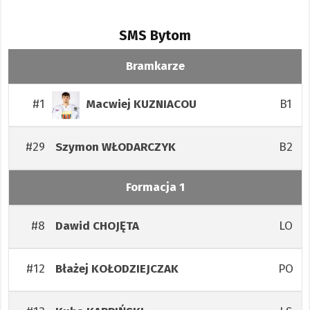
SMS Bytom
Bramkarze
#1
B1
Macwiej
KUZNIACOU
#29
B2
Szymon
WŁODARCZYK
Formacja 1
#8
LO
Dawid
CHOJĘTA
#12
PO
Błażej
KOŁODZIEJCZAK