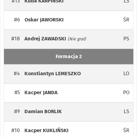
#13
LS
Kuba
KARPIŃSKI
#6
ŚR
Oskar
JAWORSKI
#18
PS
Andrej
ZAWADSKI
(Nie grał)
Formacja 2
#4
LO
Konstiantyn
LEMESZKO
#5
PO
Kacper
JANDA
#9
LS
Damian
BORLIK
#10
ŚR
Kacper
KUKLIŃSKI