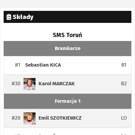
Składy
SMS Toruń
Bramkarze
#1
B1
Sebastian
KICA
#30
B2
Karol
MARCZAK
Formacja 1
#20
LO
Emil
SZOTKIEWICZ