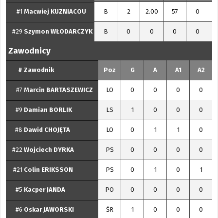
#1
Macwiej
KUZNIACOU
B
2
2.00
57
0
#29
Szymon
WŁODARCZYK
B
0
0
0
0
Zawodnicy
#
Zawodnik
Poz
G
A
A1
A2
#7
Marcin
BARTASZEWICZ
LO
0
0
0
0
#9
Damian
BORLIK
LS
1
0
0
0
#8
Dawid
CHOJĘTA
LO
0
1
1
0
#22
Wojciech
DYRKA
PS
0
0
0
0
#21
Colin
ERIKSSON
PS
0
1
0
1
#5
Kacper
JANDA
PO
0
0
0
0
#6
Oskar
JAWORSKI
ŚR
1
0
0
0