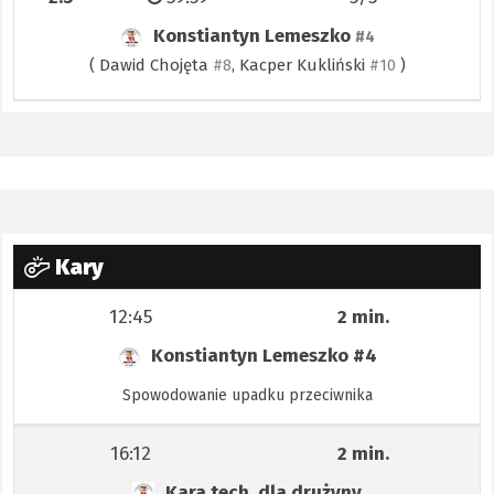
Konstiantyn Lemeszko
#4
(
Dawid Chojęta
,
Kacper Kukliński
)
#8
#10
Kary
12:45
2 min.
Konstiantyn Lemeszko
#4
Spowodowanie upadku przeciwnika
16:12
2 min.
Kara tech. dla drużyny