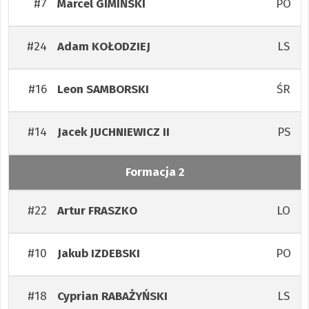
#7
PO
Marcel
GIMIŃSKI
#24
LS
Adam
KOŁODZIEJ
#16
ŚR
Leon
SAMBORSKI
#14
PS
Jacek
JUCHNIEWICZ II
Formacja 2
#22
LO
Artur
FRASZKO
#10
PO
Jakub
IZDEBSKI
#18
LS
Cyprian
RABAŻYŃSKI