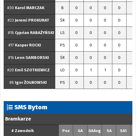
#30
Karol
MARCZAK
B
0
0
0
0
0
#23
Jeremi
PROKURAT
ŚR
0
0
0
0
0
#18
Cyprian
RABAŻYŃSKI
LS
0
0
0
0
0
#17
Kasper
ROCKI
PS
0
0
0
0
0
#16
Leon
SAMBORSKI
ŚR
0
0
0
0
0
#20
Emil
SZOTKIEWICZ
LO
0
1
1
0
1
#8
Igor
ŻOŁNOWSKI
PS
0
0
0
0
0
SMS Bytom
Bramkarze
#
Zawodnik
Poz
GA
GAAvg
SA
SA1