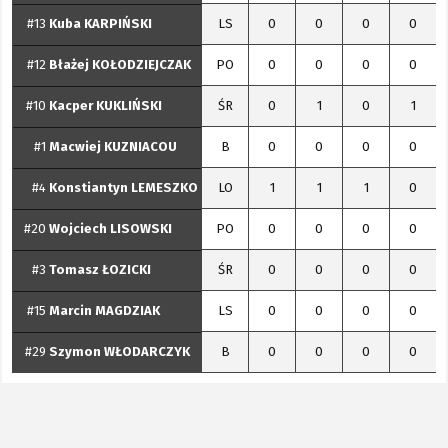
#13
Kuba
KARPIŃSKI
LS
0
0
0
0
#12
Błażej
KOŁODZIEJCZAK
PO
0
0
0
0
#10
Kacper
KUKLIŃSKI
ŚR
0
1
0
1
#1
Macwiej
KUZNIACOU
B
0
0
0
0
#4
Konstiantyn
LEMESZKO
LO
1
1
1
0
#20
Wojciech
LISOWSKI
PO
0
0
0
0
#3
Tomasz
ŁOZICKI
ŚR
0
0
0
0
#15
Marcin
MAGDZIAK
LS
0
0
0
0
#29
Szymon
WŁODARCZYK
B
0
0
0
0