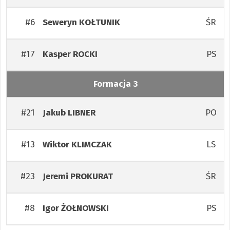
#6
ŚR
Seweryn
KOŁTUNIK
#17
PS
Kasper
ROCKI
Formacja 3
#21
PO
Jakub
LIBNER
#13
LS
Wiktor
KLIMCZAK
#23
ŚR
Jeremi
PROKURAT
#8
PS
Igor
ŻOŁNOWSKI