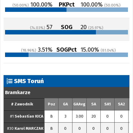
100.00%
PKPct
100.00%
50.00
50.00
57
SOG
20
74.03
25.97
3.51%
SOGPct
15.00%
18.96
81.04
SMS Toruń
Bramkarze
#
Zawodnik
Poz
GA
GAAvg
SA
SA1
SA2
#1
Sebastian
KICA
B
3
3.00
20
0
0
#30
Karol
MARCZAK
B
0
0
0
0
0