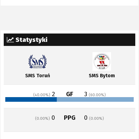
Statystyki
SMS Toruń
SMS Bytom
2
GF
3
40.00
60.00
0
PPG
0
0.00
0.00