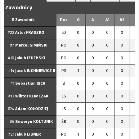
Zawodnicy
#
Zawodnik
Poz
G
A
A1
A2
P
#22
Artur
FRASZKO
LO
0
0
0
0
0
#7
Marcel
GIMIŃSKI
PO
0
0
0
0
0
#10
Jakub
IZDEBSKI
PO
0
0
0
0
0
#14
Jacek
JUCHNIEWICZ II
PS
1
0
0
0
1
#1
Sebastian
KICA
B
0
0
0
0
0
#13
Wiktor
KLIMCZAK
LS
0
0
0
0
0
#24
Adam
KOŁODZIEJ
LS
0
0
0
0
0
#6
Seweryn
KOŁTUNIK
ŚR
0
0
0
0
0
#21
Jakub
LIBNER
PO
1
0
0
0
1