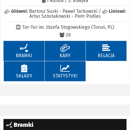
I Runda / 3. kolejka
Główni:
Bartosz Suski
-
Paweł Tarkowski
/
Liniowi:
Artur Szóstakowski
-
Piotr Podlas
Tor-Tor im. Józefa Stogowskiego (Toruń, PL)
20
BRAMKI
KARY
RELACJA
SKŁADY
STATYSTYKI
Bramki