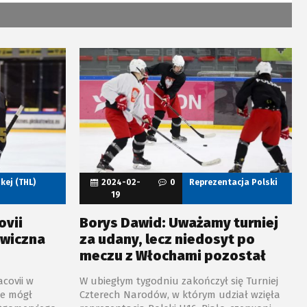
kej (THL)
2024-02-
0
Reprezentacja Polski
19
ovii
Borys Dawid: Uważamy turniej
awiczna
za udany, lecz niedosyt po
meczu z Włochami pozostał
covii w
W ubiegłym tygodniu zakończył się Turniej
ie mógł
Czterech Narodów, w którym udział wzięła