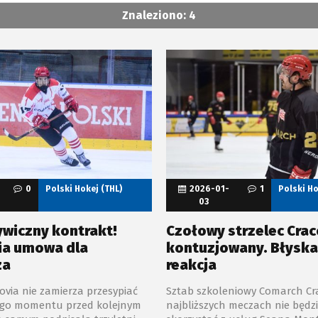
Znaleziono: 4
0
Polski Hokej (THL)
2026-01-
1
Polski Ho
03
wiczny kontrakt!
Czołowy strzelec Crac
ia umowa dla
kontuzjowany. Błysk
za
reakcja
via nie zamierza przesypiać
Sztab szkoleniowy Comarch Cra
ego momentu przed kolejnym
najbliższych meczach nie będz