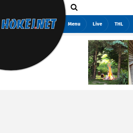
Menu
Live
THL