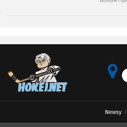
sezonem i tym
spotkania porozmawialiśmy z Borysem
kontrakt z B
Dawidem.
Newsy