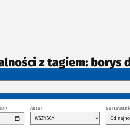
alności z tagiem: borys 
Autor
Sortowani
-MM)