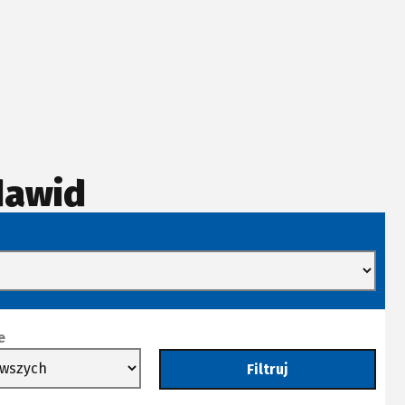
dawid
e
Filtruj