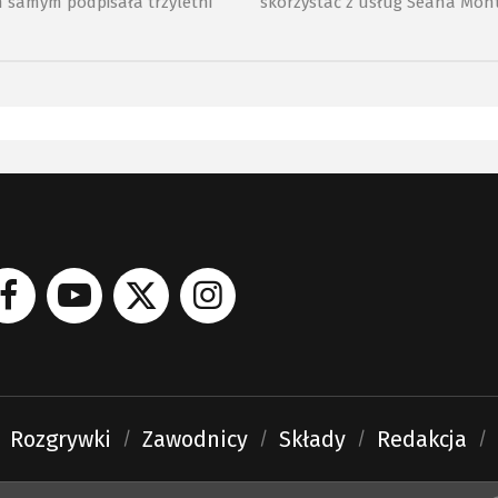
 samym podpisała trzyletni
skorzystać z usług Seana Mon
orysem Dawidem.
Kanadyjski napastnik leczy kon
Rozgrywki
Zawodnicy
Składy
Redakcja