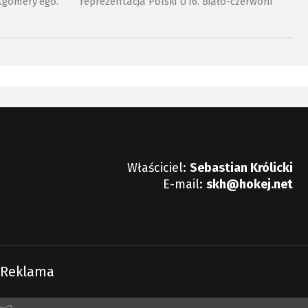
tgomery’ego.
reprezentacja Polski U16. Biało-czerwoni
tuzję.
wygrali dwa z trzech meczów, a jak te
zmagania ocenił Borys Dawid, reprezentant
„Orłów”?
Właściciel:
Sebastian Królicki
E-mail:
skh@hokej.net
Reklama