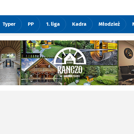
Typer
PP
1. liga
Kadra
Młodzież