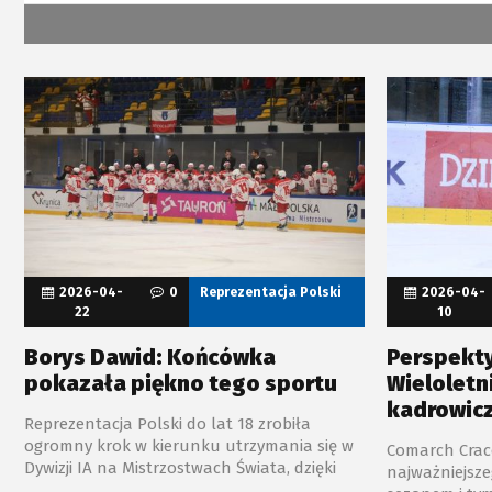
2026-04-
0
Reprezentacja Polski
2026-04-
22
10
Borys Dawid: Końcówka
Perspekty
pokazała piękno tego sportu
Wieloletn
kadrowic
Reprezentacja Polski do lat 18 zrobiła
ogromny krok w kierunku utrzymania się w
Comarch Craco
Dywizji IA na Mistrzostwach Świata, dzięki
najważniejsz
zwycięstwu nad Słowenią 4:3. O losach tego