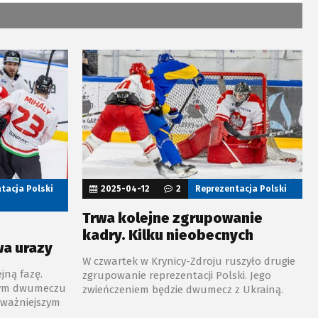
tacja Polski
2025-04-12
2
Reprezentacja Polski
Trwa kolejne zgrupowanie
.
kadry. Kilku nieobecnych
wa urazy
W czwartek w Krynicy-Zdroju ruszyło drugie
jną fazę.
zgrupowanie reprezentacji Polski. Jego
nym dwumeczu
zwieńczeniem będzie dwumecz z Ukrainą.
oważniejszym
erzą się na