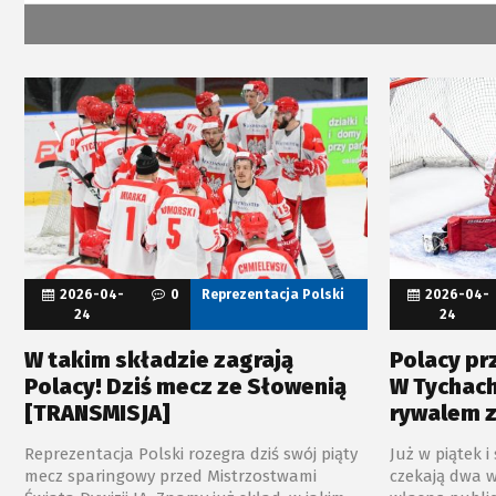
2026-04-
0
Reprezentacja Polski
2026-04-
24
24
W takim składzie zagrają
Polacy pr
Polacy! Dziś mecz ze Słowenią
W Tychac
[TRANSMISJA]
rywalem z 
Reprezentacja Polski rozegra dziś swój piąty
Już w piątek i
mecz sparingowy przed Mistrzostwami
czekają dwa 