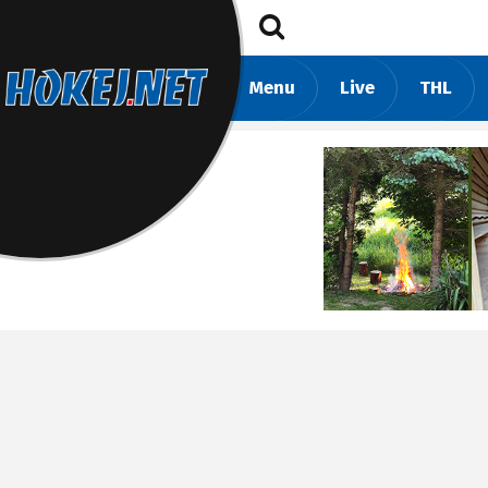
Menu
Live
THL