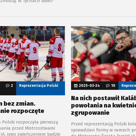
znością. W Tychach biało-
wyjeździe z Węgrami.
rzą się ze Słowenią, a oba
poczną się o 18:30. Dla drużyny
ena będzie to kolejny ważny
wań, ale i starcie z rywalem z
y, który regularnie stawia
ne warunki.
2
Reprezentacja Polski
2025-03-24
10
Repreze
Na nich postawił Kalá
 bez zmian.
powołania na kwietn
nie rozpoczęte
zgrupowanie
 Polski rozpoczęła pierwszą
Przed reprezentacją Polski kol
wania przed Mistrzostwami
sprawdzian formy w ramach p
i IA. Jego zwieńczeniem będzie
do Mistrzostw Świata Dywizji IA