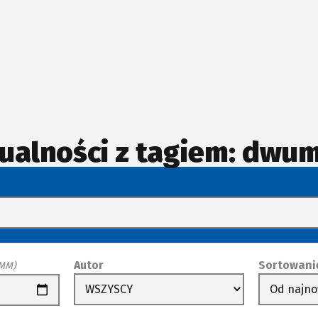
ualności z tagiem: dwu
Autor
Sortowani
-MM)