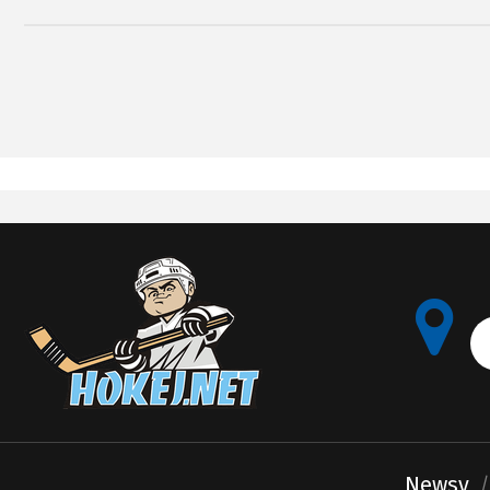
selekcjoner „
Newsy