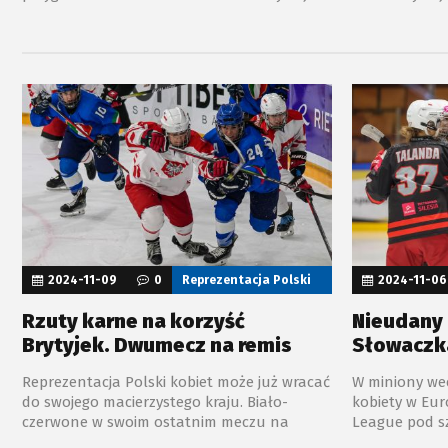
O przepustkę na turniej w rumuńskim
dwumecz z Li
Sfântu Gheorghe powalczy 35 zawodników.
2024-11-09
0
Reprezentacja Polski
2024-11-06
Rzuty karne na korzyść
Nieudany
Brytyjek. Dwumecz na remis
Słowaczk
Reprezentacja Polski kobiet może już wracać
W miniony we
do swojego macierzystego kraju. Biało-
kobiety w Eu
czerwone w swoim ostatnim meczu na
League pod s
angielskiej ziemi przegrały z Wielką Brytania
Silesia dwukr