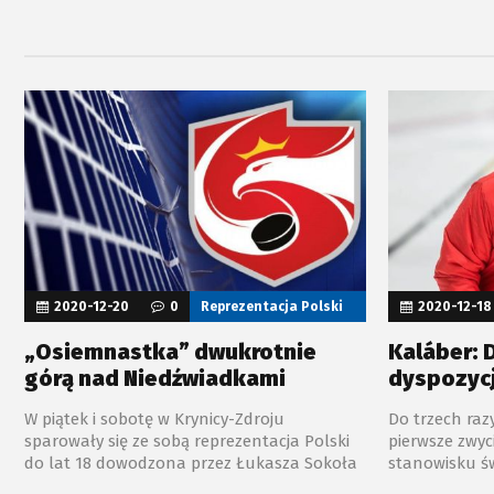
3:4 po rzutach karnych.
ekipą HK PSRZ
uległy odpowie
2020-12-20
0
Reprezentacja Polski
2020-12-18
„Osiemnastka” dwukrotnie
Kaláber:
górą nad Niedźwiadkami
dyspozycj
W piątek i sobotę w Krynicy-Zdroju
Do trzech raz
sparowały się ze sobą reprezentacja Polski
pierwsze zwyc
do lat 18 dowodzona przez Łukasza Sokoła
stanowisku św
oraz występujące na co dzień w rozgrywkach
dodatek było 