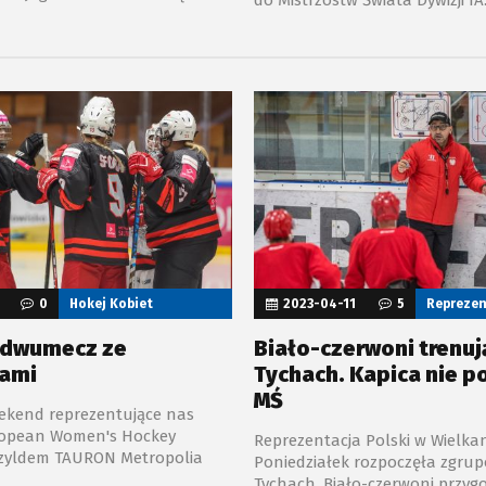
twą.
biało-czerwonych Róbert Kaláb
powołania na konsultacje szk
Jastrzębiu-Zdroju oraz dwumec
0
Hokej Kobiet
2023-04-11
5
Reprezen
 dwumecz ze
Biało-czerwoni trenuj
ami
Tychach. Kapica nie p
MŚ
ekend reprezentujące nas
ropean Women's Hockey
Reprezentacja Polski w Wielk
zyldem TAURON Metropolia
Poniedziałek rozpoczęła zgru
otnie mierzyły się ze słowacką
Tychach. Biało-czerwoni przyg