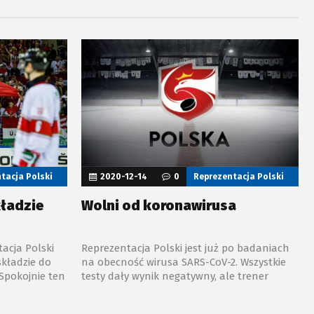
sekundzie
jako „Goal song” naszej kadry już podczas
lców.
prekwalifikacji olimpijskich w Kazachstanie,
które zakończyły się zwycięstwem biało-
czerwonych.
tacja Polski
2020-12-14
0
Reprezentacja Polski
ładzie
Wolni od koronawirusa
tacja Polski
Reprezentacja Polski jest już po badaniach
składzie do
na obecność wirusa SARS-CoV-2. Wszystkie
 Spokojnie ten
testy dały wynik negatywny, ale trener
m drugiej
Róbert Kaláber musiał zdecydować się na
m Zoltán
dwie korekty.