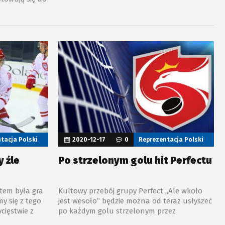
miał odbyć się na Jantorze. Jednak po
zostanie
ostatnim dwumeczu widać pewną poprawę
 kogo
w pewnych elementach gry, ale też część
ze na
problemów, które obserwowaliśmy już
ostatnio, wciąż zaprząta głowę trenera
Kalábera.
tacja Polski
2020-12-17
0
Reprezentacja Polski
y źle
Po strzelonym golu hit Perfectu
em była gra
Kultowy przebój grupy Perfect „Ale wkoło
y się z tego
jest wesoło” będzie można od teraz usłyszeć
cięstwie z
po każdym golu strzelonym przez
odkowy
reprezentację Polski. Utwór funkcjonował