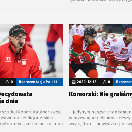
 Bratysława. Biało-czerwone
dwumeczu ze Słowenią, który 
dnio 0:3 oraz 0:1.
rozegrany w Mariborze. Wiemy,
definitywnie zabraknie w kadr
Mistrzostwa Świata Dywizji IA.
0
Reprezentacja Polski
2020-12-18
0
Reprezen
 Decydowała
Komorski: Nie graliśm
a dnia
y sztuka! Róbert Kaláber swoje
– Jedynym naszym mankament
ięstwo na selekcjonerskim
w przewagach. Niemniej cieszym
iętował w trzecim meczu, a na
zwycięstwa – powiedział po zwy
to trzecie spotkanie rozegrane
Węgrami 2:1 Filip Komorski. Śr