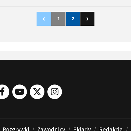
Orłów”.
Halász, znany węgierski dzienn
zajmujący się hokejem na lodzi
‹
›
1
2
Rozgrywki
Zawodnicy
Składy
Redakcja