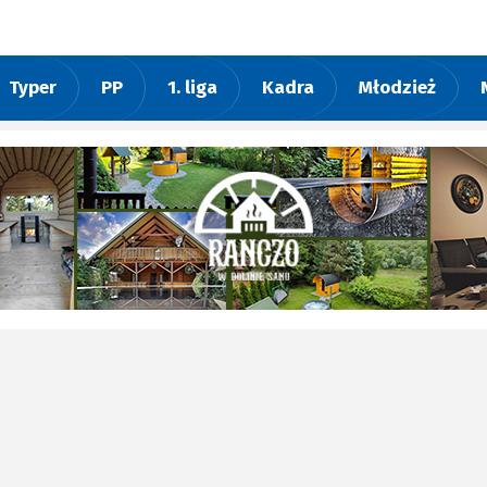
Typer
PP
1. liga
Kadra
Młodzież