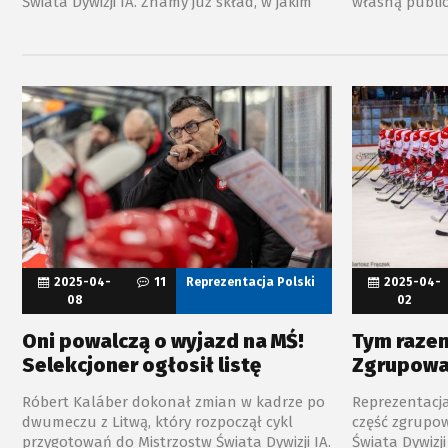
Świata Dywizji IA. Znamy już skład, w jakim
własną public
do starcia ze Słowenią przystąpią biało-
czerwoni zmie
czerwoni.
spotkania roz
Pekki Tirkkon
etap przygoto
hokejowej Elit
Polakom trud
2025-04-
11
Reprezentacja Polski
2025-04-
08
02
Oni powalczą o wyjazd na MŚ!
Tym razem
Selekcjoner ogłosił listę
Zgrupowa
Róbert Kaláber dokonał zmian w kadrze po
Reprezentacja
dwumeczu z Litwą, który rozpoczął cykl
część zgrupo
przygotowań do Mistrzostw Świata Dywizji IA.
Świata Dywizj