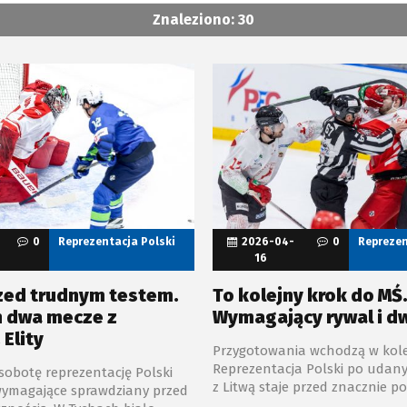
Znaleziono: 30
0
Reprezentacja Polski
2026-04-
0
Reprezen
16
zed trudnym testem.
To kolejny krok do MŚ
h dwa mecze z
Wymagający rywal i d
Elity
Przygotowania wchodzą w kole
Reprezentacja Polski po uda
 sobotę reprezentację Polski
z Litwą staje przed znacznie p
wymagające sprawdziany przed
wyzwaniem. Biało-czerwoni zmi