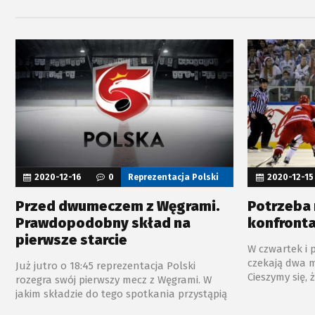
MHL sanockie Niedźwiadki. Dwukrotnie
przeciwko Mad
zwycięstwo odnieśli biało-czerwoni,
słowacki tren
wygrywając odpowiednio 5:0 i 6:2.
na antenie TV
2020-12-16
0
Reprezentacja Polski
2020-12-15
Przed dwumeczem z Węgrami.
Potrzeba
Prawdopodobny skład na
konfronta
pierwsze starcie
W czwartek i 
czekają dwa m
Już jutro o 18:45 reprezentacja Polski
Cieszymy się,
rozegra swój pierwszy mecz z Węgrami. W
nasza kadra 
jakim składzie do tego spotkania przystąpią
sprawdzianów 
biało-czerwoni?