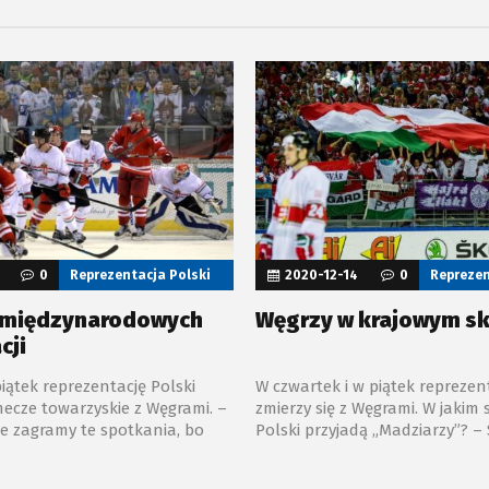
ziarom. Po końcowej syrenie
reprezentacji Polski już w 25. 
er nie ukrywał swojej radości
meczu wpisał się na listę strze
P Sport.
0
Reprezentacja Polski
2020-12-14
0
Reprezen
 międzynarodowych
Węgrzy w krajowym sk
cji
piątek reprezentację Polski
W czwartek i w piątek reprezen
ecze towarzyskie z Węgrami. –
zmierzy się z Węgrami. W jakim 
 że zagramy te spotkania, bo
Polski przyjadą „Madziarzy”? –
potrzebuje międzynarodowych
zespół można tytułować miane
– wyjaśnił Róbert Kaláber,
reprezentacji – powiedział na