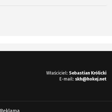
ikarz
e.
Właściciel:
Sebastian Królicki
E-mail:
skh@hokej.net
Reklama