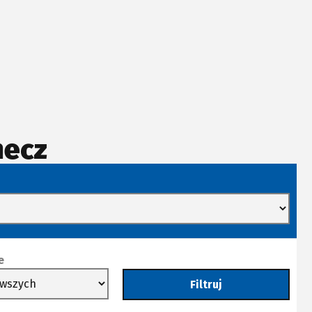
mecz
e
Filtruj