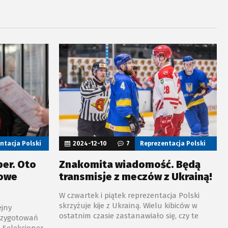
ntacja Polski
2024-12-10
7
Reprezentacja Polski
ber. Oto
Znakomita wiadomość. Będą
iowe
transmisje z meczów z Ukrainą!
W czwartek i piątek reprezentacja Polski
skrzyżuje kije z Ukrainą. Wielu kibiców w
ejny
ostatnim czasie zastanawiało się, czy te
rzygotowań
mecze będą transmitowane. Mamy dla nich
. Selekcjoner