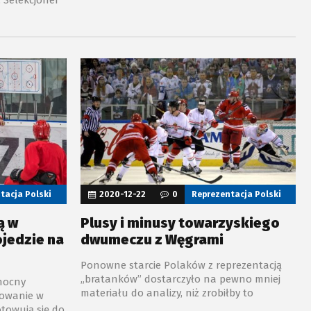
dobre wieści.
er ogłosił
oleniową w
z z Litwą.
tacja Polski
2020-12-22
0
Reprezentacja Polski
ą w
Plusy i minusy towarzyskiego
ojedzie na
dwumeczu z Węgrami
Ponowne starcie Polaków z reprezentacją
„bratanków” dostarczyło na pewno mniej
anocny
materiału do analizy, niż zrobiłby to
powanie w
towarzyski turniej EIHC, który pierwotnie
otowują się do