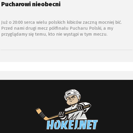
Pucharowi nieobecni
Już o 20:00 serca wielu polskich kibiców zaczną mocniej bić.
Przed nami drugi mecz półfinału Pucharu Polski, a my
przyglądamy się temu, kto nie wystąpi w tym meczu.