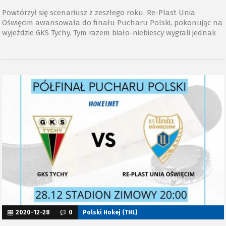
Powtórzył się scenariusz z zeszłego roku. Re-Plast Unia
Oświęcim awansowała do finału Pucharu Polski, pokonując na
wyjeździe GKS Tychy. Tym razem biało-niebiescy wygrali jednak
nie po rzutach karnych, ale już po regulaminowym czasie gry –
3:1.
2020-12-28
0
Polski Hokej (THL)