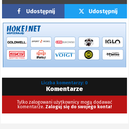
Udostępnij
Udostępnij
Liczba komentarzy: 0
Komentarze
Tylko zalogowani użytkownicy mogą dodawać
komentarze.
Zaloguj się do swojego konta!