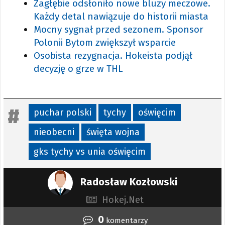
Zagłębie odsłoniło nowe bluzy meczowe.
Każdy detal nawiązuje do historii miasta
Mocny sygnał przed sezonem. Sponsor
Polonii Bytom zwiększył wsparcie
Osobista rezygnacja. Hokeista podjął
decyzję o grze w THL
puchar polski
tychy
oświęcim
nieobecni
święta wojna
gks tychy vs unia oświęcim
Radosław Kozłowski
Hokej.Net
0
komentarzy