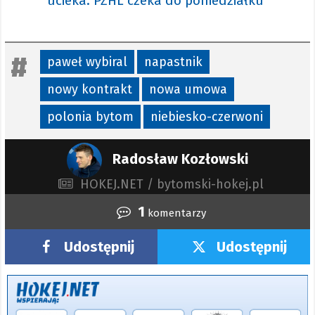
ucieka. PZHL czeka do poniedziałku
paweł wybiral
napastnik
nowy kontrakt
nowa umowa
polonia bytom
niebiesko-czerwoni
Radosław Kozłowski
HOKEJ.NET / bytomski-hokej.pl
1
komentarzy
Udostępnij
Udostępnij