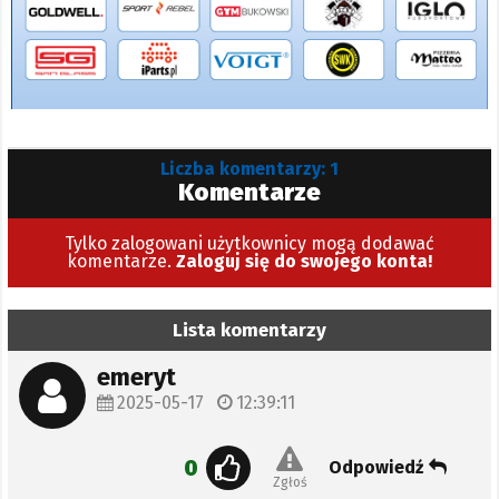
Liczba komentarzy: 1
Komentarze
Tylko zalogowani użytkownicy mogą dodawać
komentarze.
Zaloguj się do swojego konta!
Lista komentarzy
emeryt
2025-05-17
12:39:11
0
Odpowiedź
Zgłoś