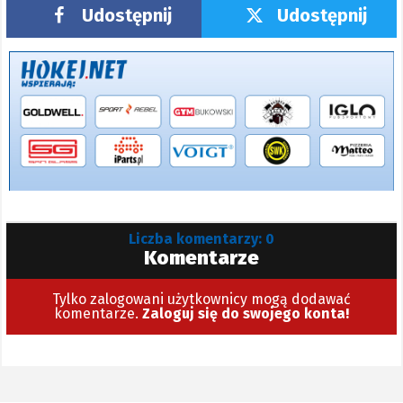
Udostępnij
Udostępnij
Liczba komentarzy: 0
Komentarze
Tylko zalogowani użytkownicy mogą dodawać
komentarze.
Zaloguj się do swojego konta!