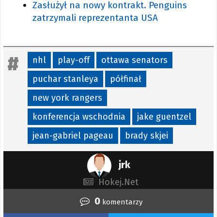
Zasłużył na nowy kontrakt. Penguins
zatrzymali reprezentanta USA
nhl
play-off
ottawa senators
puchar stanleya
półfinał
new york rangers
konferencja wschodnia
jake guentzel
jean-gabriel pageau
brady skjei
jrk
Hokej.Net
0
komentarzy