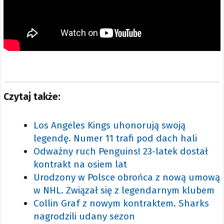
Czytaj także:
Los Angeles Kings uhonorują swoją
legendę. Numer 11 trafi pod dach hali
Odważny ruch Penguins! 23-latek dostał
kontrakt na osiem lat
Urodzony w Polsce obrońca z nową umową
w NHL. Związał się z legendarnym klubem
Collin Graf z nowym kontraktem. Sharks
nagrodzili udany sezon