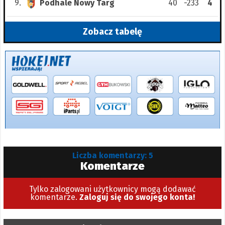
9.
Podhale Nowy Targ
40
-233
4
Zobacz tabelę
Liczba komentarzy: 5
Komentarze
Tylko zalogowani użytkownicy mogą dodawać
komentarze.
Zaloguj się do swojego konta!