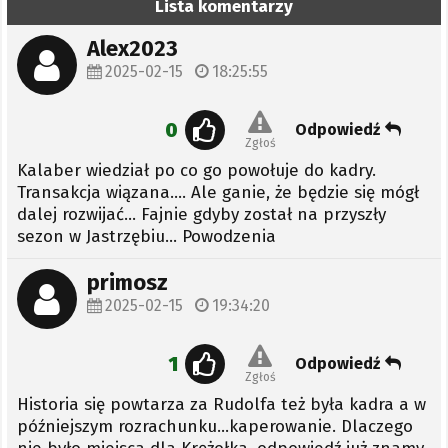
Lista komentarzy
Alex2023
2025-02-15
18:25:55
0
Odpowiedź
Zgłoś
Kalaber wiedział po co go powołuje do kadry.
Transakcja wiązana.... Ale ganie, że będzie się mógł
dalej rozwijać... Fajnie gdyby został na przyszły
sezon w Jastrzębiu... Powodzenia
primosz
2025-02-15
19:34:20
1
Odpowiedź
Zgłoś
Historia się powtarza za Rudolfa też była kadra a w
późniejszym rozrachunku...kaperowanie. Dlaczego