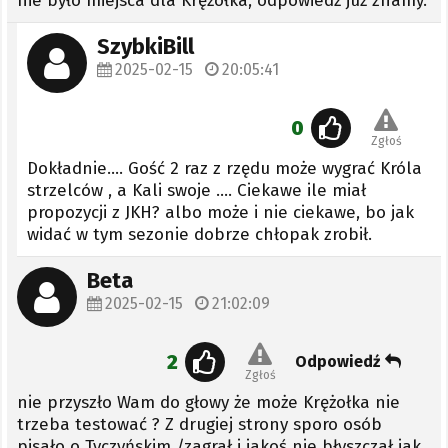
nie było miejsca dla Krężołka, odpowiedź już znamy.
SzybkiBill
2025-02-15
20:05:41
0
Zgłoś
Dokładnie.... Gość 2 raz z rzędu może wygrać Króla
strzelców , a Kali swoje .... Ciekawe ile miał
propozycji z JKH? albo może i nie ciekawe, bo jak
widać w tym sezonie dobrze chłopak zrobił.
Beta
2025-02-15
21:02:09
2
Odpowiedź
Zgłoś
nie przyszło Wam do głowy że może Krężołka nie
trzeba testować ? Z drugiej strony sporo osób
pisało o Tyczyńskim /zagrał i jakoś nie błyszczał jak