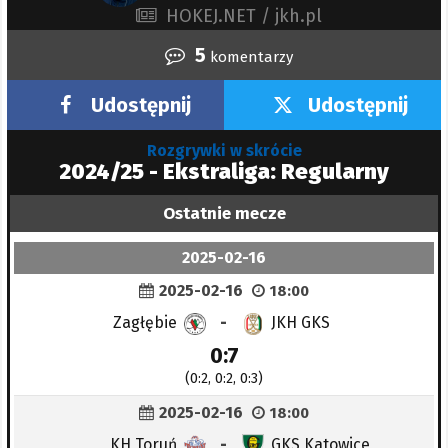
HOKEJ.NET / jkh.pl
5
komentarzy
Udostępnij
Udostępnij
Rozgrywki w skrócie
2024/25 - Ekstraliga: Regularny
Ostatnie mecze
2025-02-16
2025-02-16
18:00
Zagłębie
-
JKH GKS
0:7
(0:2, 0:2, 0:3)
2025-02-16
18:00
KH Toruń
-
GKS Katowice