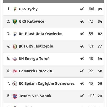
1.
GKS Tychy
40
106
95
2.
GKS Katowice
40
72
84
3.
Re-Plast Unia Oświęcim
40
59
82
4.
JKH GKS Jastrzębie
40
61
77
5.
KH Energa Toruń
40
18
64
6.
Comarch Cracovia
40
22
58
7.
EC Będzin Zagłębie Sosnowiec
40
10
56
8.
Texom STS Sanok
40
-115
20