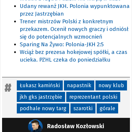
Udany rewanż JKH. Polonia wypunktowana
przez Jastrzębian
Trener mistrzów Polski z konkretnym
przekazem. Ocenił nowych graczy i odniósł
się do potencjalnych wzmocnień
Sparing Na Żywo: Polonia-JKH 2:5
Wciąż bez prezesa hokejowej spółki, a czas
ucieka. PZHL czeka do poniedziałku
Łukasz kamiński
napastnik
nowy klub
jkh gks jastrzębie
reprezentant polski
podhale nowy targ
szarotki
górale
Radosław Kozłowski