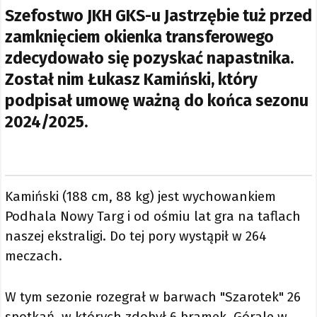
Szefostwo JKH GKS-u Jastrzębie tuż przed
zamknięciem okienka transferowego
zdecydowało się pozyskać napastnika.
Został nim Łukasz Kamiński, który
podpisał umowę ważną do końca sezonu
2024/2025.
Kamiński (188 cm, 88 kg) jest wychowankiem
Podhala Nowy Targ i od ośmiu lat gra na taflach
naszej ekstraligi. Do tej pory wystąpił w 264
meczach.
W tym sezonie rozegrał w barwach "Szarotek" 26
spotkań, w których zdobył 6 bramek. Górale w