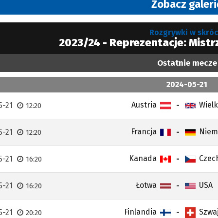
Zobacz galeri
Rozgrywki w skróc
2023/24 - Reprezentacje: Mistr
Ostatnie mecze
2024-05-21
Austria
Wielk
5-21
-
12:20
Francja
Niem
5-21
-
12:20
Kanada
Czec
5-21
-
16:20
Łotwa
USA
5-21
-
16:20
Finlandia
Szwaj
5-21
-
20:20