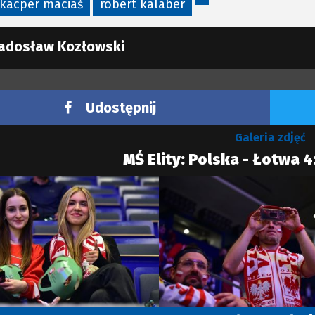
kacper maciaś
robert kalaber
adosław Kozłowski
Udostępnij
Galeria zdjęć
MŚ Elity: Polska - Łotwa 4: