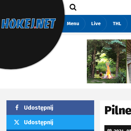
Menu
Live
THL
Piln
Udostępnij
Udostępnij