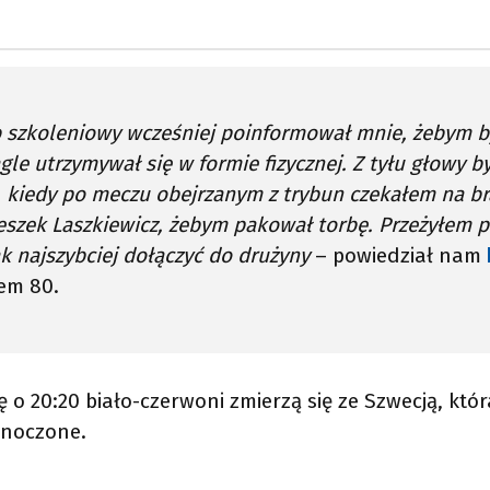
 szkoleniowy wcześniej poinformował mnie, żebym by
ągle utrzymywał się w formie fizycznej. Z tyłu głowy
, kiedy po meczu obejrzanym z trybun czekałem na br
eszek Laszkiewicz, żebym pakował torbę. Przeżyłem po
ak najszybciej dołączyć do drużyny
– powiedział nam
em 80.
ę o 20:20 biało-czerwoni zmierzą się ze Szwecją, k
dnoczone.