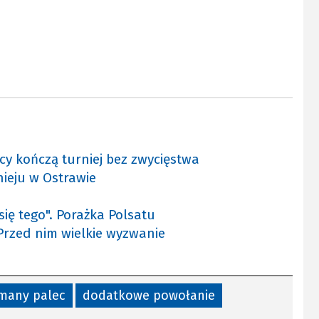
y kończą turniej bez zwycięstwa
ieju w Ostrawie
ię tego". Porażka Polsatu
 Przed nim wielkie wyzwanie
many palec
dodatkowe powołanie