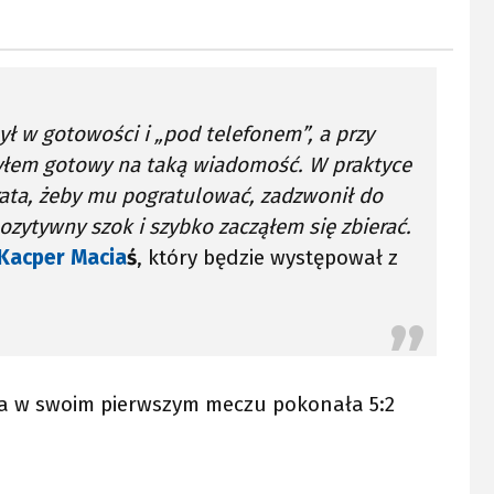
ł w gotowości i „pod telefonem”, a przy
 byłem gotowy na taką wiadomość. W praktyce
ata, żeby mu pogratulować, zadzwonił do
zytywny szok i szybko zacząłem się zbierać.
Kacper Macia
ś
, który będzie występował z
tóra w swoim pierwszym meczu pokonała 5:2