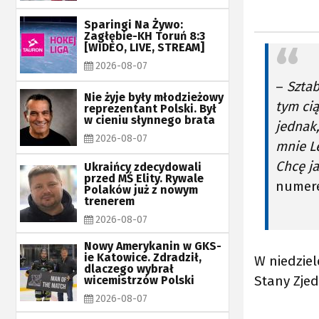
Sparingi Na Żywo:
Zagłębie-KH Toruń 8:3
[WIDEO, LIVE, STREAM]
2026-08-07
–
Sztab
Nie żyje były młodzieżowy
tym ci
reprezentant Polski. Był
w cieniu słynnego brata
jednak
2026-08-07
mnie L
Chcę j
Ukraińcy zdecydowali
przed MŚ Elity. Rywale
numer
Polaków już z nowym
trenerem
2026-08-07
Nowy Amerykanin w GKS-
ie Katowice. Zdradził,
W niedziel
dlaczego wybrał
Stany Zje
wicemistrzów Polski
2026-08-07