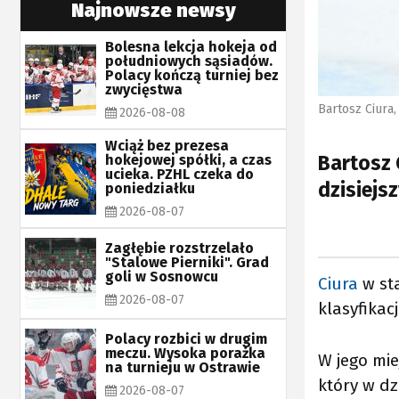
Najnowsze newsy
Bolesna lekcja hokeja od
południowych sąsiadów.
Polacy kończą turniej bez
zwycięstwa
Bartosz Ciura,
2026-08-08
Wciąż bez prezesa
Bartosz 
hokejowej spółki, a czas
ucieka. PZHL czeka do
dzisiejs
poniedziałku
2026-08-07
Zagłębie rozstrzelało
"Stalowe Pierniki". Grad
goli w Sosnowcu
Ciura
w sta
2026-08-07
klasyfikac
Polacy rozbici w drugim
meczu. Wysoka porażka
W jego mie
na turnieju w Ostrawie
który w dz
2026-08-07