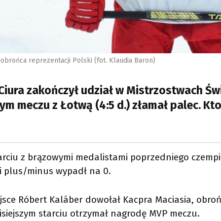
 obrońca reprezentacji Polski (fot. Klaudia Baron)
Ciura zakończył udział w Mistrzostwach Świa
zym meczu z Łotwą (4:5 d.) złamał palec. Kt
rciu z brązowymi medalistami poprzedniego czempio
ji plus/minus wypadł na 0.
jsce Róbert Kaláber dowołał Kacpra Maciasia, obroń
isiejszym starciu otrzymał nagrodę MVP meczu.