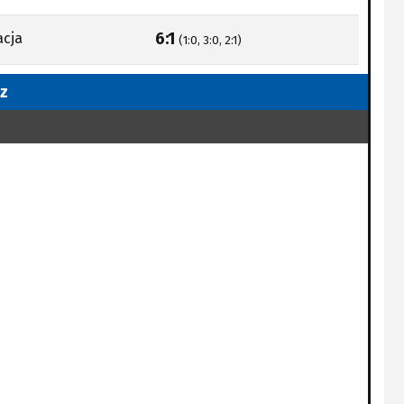
6:1
acja
(1:0, 3:0, 2:1)
z