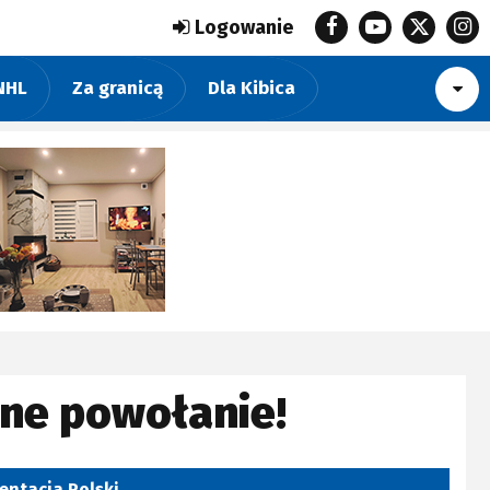
Logowanie
NHL
Za granicą
Dla Kibica
yjne powołanie!
entacja Polski