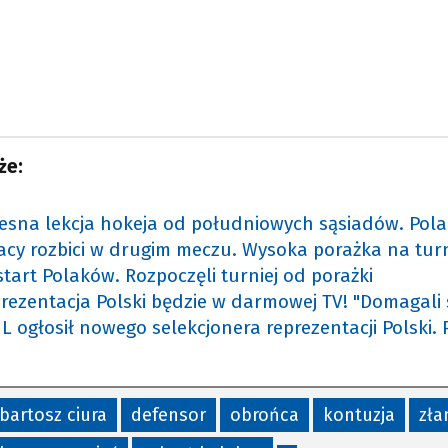
że:
esna lekcja hokeja od południowych sąsiadów. Polac
acy rozbici w drugim meczu. Wysoka porażka na turn
start Polaków. Rozpoczęli turniej od porażki
rezentacja Polski będzie w darmowej TV! "Domagali s
L ogłosił nowego selekcjonera reprezentacji Polski.
bartosz ciura
defensor
obrońca
kontuzja
zła