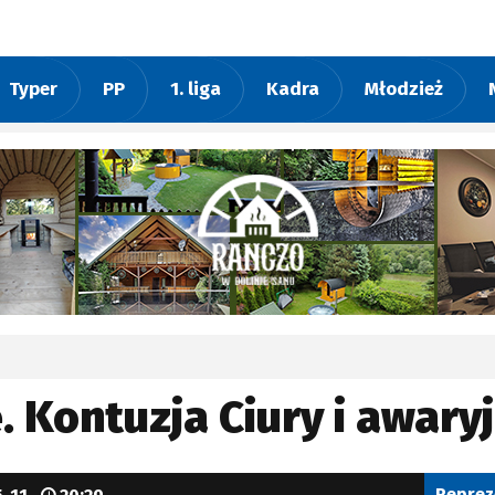
Typer
PP
1. liga
Kadra
Młodzież
e. Kontuzja Ciury i awar
Reprez