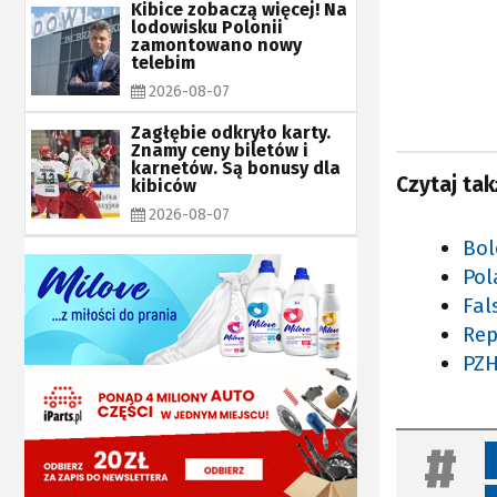
Kibice zobaczą więcej! Na
lodowisku Polonii
zamontowano nowy
telebim
2026-08-07
Zagłębie odkryło karty.
Znamy ceny biletów i
karnetów. Są bonusy dla
Czytaj tak
kibiców
2026-08-07
Bol
Pol
Fal
Rep
PZH