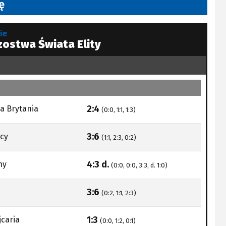
ę
ie
zostwa Świata Elity
2:4
a Brytania
(0:0, 1:1, 1:3)
3:6
cy
(1:1, 2:3, 0:2)
4:3 d.
hy
(0:0, 0:0, 3:3, d. 1:0)
3:6
(0:2, 1:1, 2:3)
1:3
caria
(0:0, 1:2, 0:1)