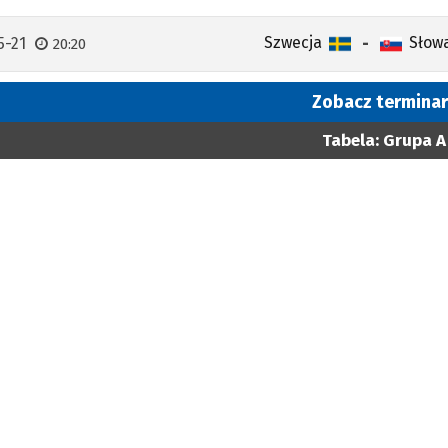
Szwecja
Słow
5-21
-
20:20
Zobacz terminar
Tabela: Grupa A